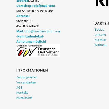
4589785
[/su_icon]
Dartshop Telefonzeiten:
Mo-Sa 10:00 bis 19:00 Uhr
Adresse:
Steinstr. 75
DARTS
45968 Gladbeck
BULL’s
Mail:
info@kneipensport.com
Unicorn
-Kein Ladenlokal-
XQ Max
Abholung möglich!
Winmau
INFORMATIONEN
Zahlungsarten
Versandarten
AGB
Kontakt
Newsletter