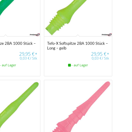
itze 2BA 1000 Stück –
Tefo-X Softspitze 2BA 1000 Stück –
Long – gelb
29,95
€
29,95
€
*
*
0,03
€
/
Stk
0,03
€
/
Stk
- auf Lager
- auf Lager