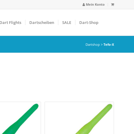
Mein Konto
Dart Flights
Dartscheiben
SALE
Dart-Shop
Dartshop
>
Tefo-X
arbfilter