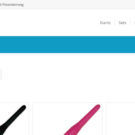
d Finanzierung
Darts
Sets
Gewicht
F
€
14 g
40 g
0
Farbfilter