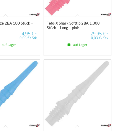
tze 2BA 100 Stück –
Tefo-X Shark Softtip 2BA 1.000
Stück – Long – pink
4,95
€
29,95
€
*
*
0,05
€
/
Stk
0,03
€
/
Stk
- auf Lager
- auf Lager