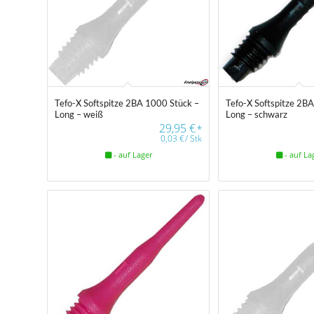
Tefo-X Softspitze 2BA 1000 Stück –
Tefo-X Softspitze 2B
Long – weiß
Long – schwarz
29,95
€
*
0,03
€
/
Stk
- auf Lager
- auf La