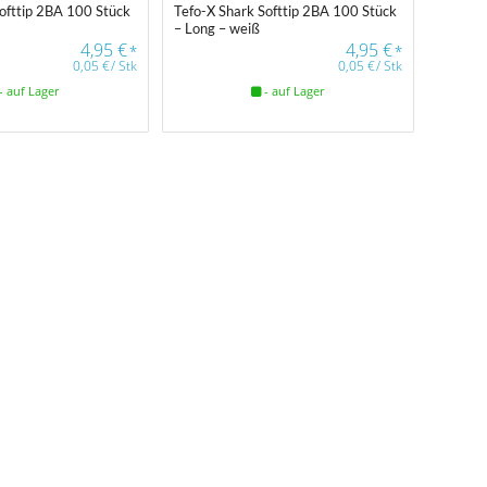
ofttip 2BA 100 Stück
Tefo-X Shark Softtip 2BA 100 Stück
– Long – weiß
4,95
€
4,95
€
*
*
0,05
€
/
Stk
0,05
€
/
Stk
- auf Lager
- auf Lager