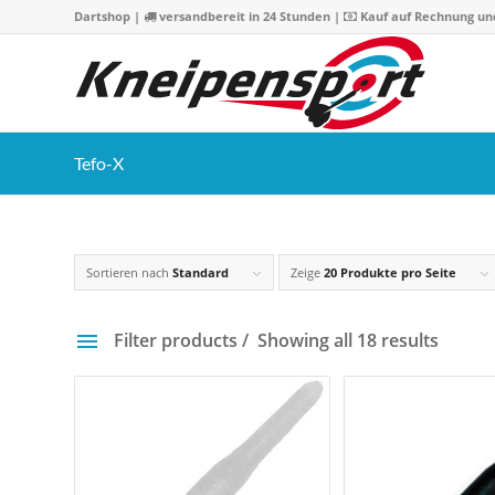
Dartshop
|
versandbereit in 24 Stunden |
Kauf auf Rechnung un
Tefo-X
Sortieren nach
Standard
Zeige
20 Produkte pro Seite
Filter products
Showing all 18 results
Preis
4 €
30 
4
11
17
24
3