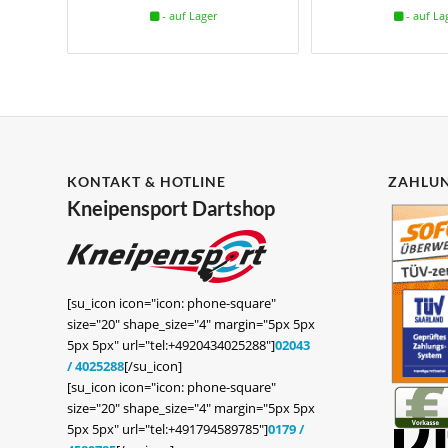
- auf Lager
- auf La
KONTAKT & HOTLINE
ZAHLUN
Kneipensport Dartshop
[su_icon icon="icon: phone-square"
size="20" shape_size="4" margin="5px 5px
5px 5px" url="tel:+4920434025288"]
02043
/ 4025288
[/su_icon]
[su_icon icon="icon: phone-square"
size="20" shape_size="4" margin="5px 5px
5px 5px" url="tel:+491794589785"]
0179 /