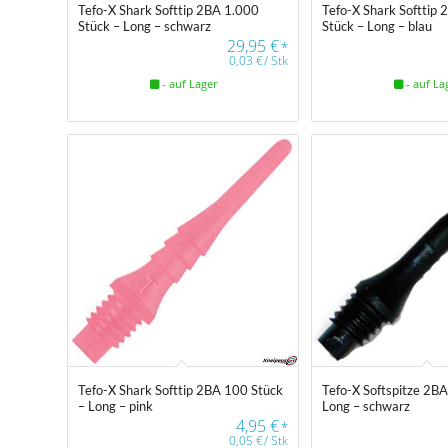
Tefo-X Shark Softtip 2BA 1.000
Tefo-X Shark Softtip
Stück – Long – schwarz
Stück – Long – blau
29,95
€
*
0,03
€
/
Stk
- auf Lager
- auf La
Tefo-X Shark Softtip 2BA 100 Stück
Tefo-X Softspitze 2B
– Long – pink
Long – schwarz
4,95
€
*
0,05
€
/
Stk