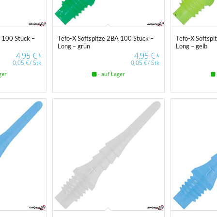
A 100 Stück –
Tefo-X Softspitze 2BA 100 Stück –
Tefo-X Softspi
Long – grün
Long – gelb
4,95
€
4,95
€
*
*
0,05
€
/
Stk
0,05
€
/
Stk
ger
- auf Lager