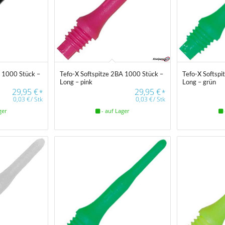
A 1000 Stück –
Tefo-X Softspitze 2BA 1000 Stück –
Tefo-X Softsp
Long – pink
Long – grün
29,95
€
29,95
€
*
*
0,03
€
/
Stk
0,03
€
/
Stk
ger
- auf Lager