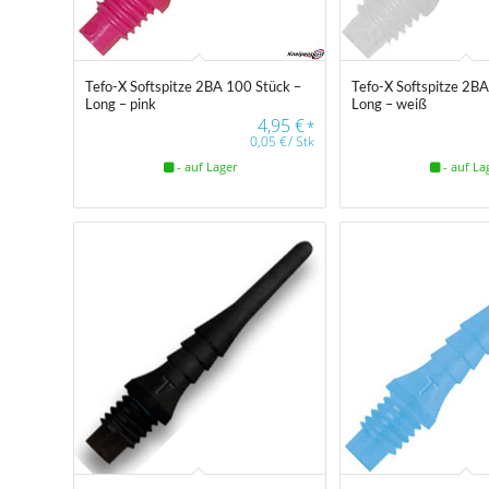
Tefo-X Softspitze 2BA 100 Stück –
Tefo-X Softspitze 2B
Long – pink
Long – weiß
4,95
€
*
0,05
€
/
Stk
- auf Lager
- auf La