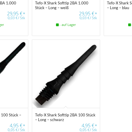
 2BA 1.000
Tefo-X Shark Softtip 2BA 1.000
Tefo-X Shark S
Stück – Long – weiß
– Long – blau
29,95
€
29,95
€
*
*
0,03
€
/
Stk
0,03
€
/
Stk
ger
- auf Lager
A 100 Stück –
Tefo-X Shark Softtip 2BA 100 Stück
– Long – schwarz
4,95
€
4,95
€
*
*
0,05
€
/
Stk
0,05
€
/
Stk