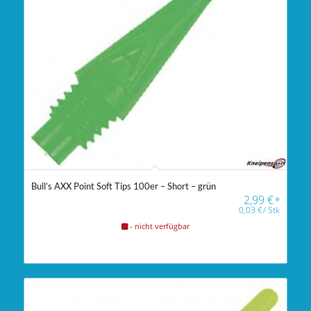
Bull’s AXX Point Soft Tips 100er – Short – grün
2,99
€
*
0,03
€
/
Stk
- nicht verfügbar