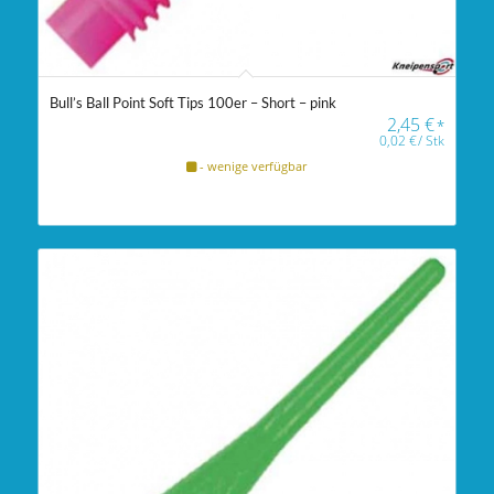
Bull’s Ball Point Soft Tips 100er – Short – pink
2,45
€
*
0,02
€
/
Stk
- wenige verfügbar