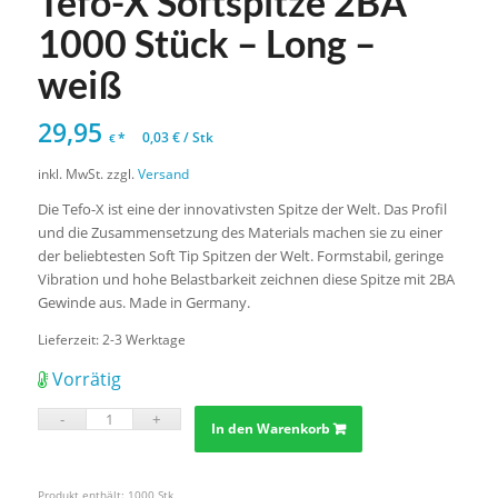
Tefo-X Softspitze 2BA
1000 Stück – Long –
weiß
29,95
*
0,03
€
/
Stk
€
inkl. MwSt.
zzgl.
Versand
Die Tefo-X ist eine der innovativsten Spitze der Welt. Das Profil
und die Zusammensetzung des Materials machen sie zu einer
der beliebtesten Soft Tip Spitzen der Welt. Formstabil, geringe
Vibration und hohe Belastbarkeit zeichnen diese Spitze mit 2BA
Gewinde aus. Made in Germany.
Lieferzeit:
2-3 Werktage
Vorrätig
In den Warenkorb
Produkt enthält: 1000
Stk