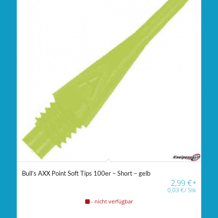
Bull’s AXX Point Soft Tips 100er – Short – gelb
2,99
€
*
0,03
€
/
Stk
- nicht verfügbar