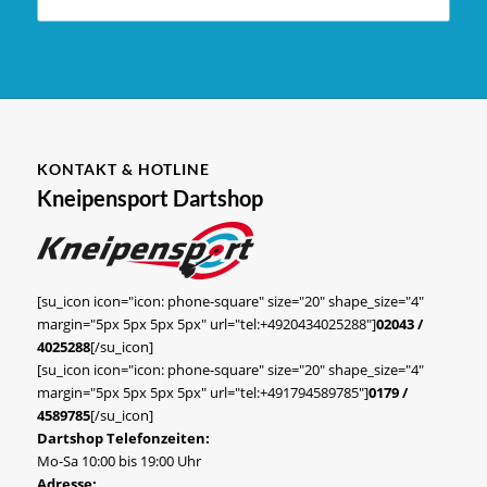
KONTAKT & HOTLINE
Kneipensport Dartshop
[su_icon icon="icon: phone-square" size="20" shape_size="4"
margin="5px 5px 5px 5px" url="tel:+4920434025288"]
02043 /
4025288
[/su_icon]
[su_icon icon="icon: phone-square" size="20" shape_size="4"
margin="5px 5px 5px 5px" url="tel:+491794589785"]
0179 /
4589785
[/su_icon]
Dartshop Telefonzeiten:
Mo-Sa 10:00 bis 19:00 Uhr
Adresse: