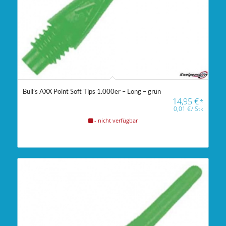
Bull’s AXX Point Soft Tips 1.000er – Long – grün
14,95
€
*
0,01
€
/
Stk
- nicht verfügbar