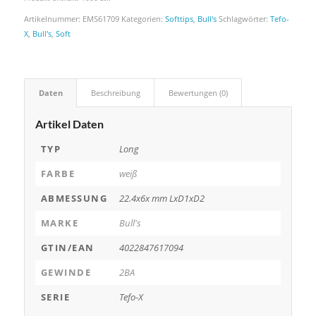
Artikelnummer:
EMS61709
Kategorien:
Softtips
,
Bull's
Schlagwörter:
Tefo-
X
,
Bull's
,
Soft
Daten
Beschreibung
Bewertungen (0)
Artikel Daten
TYP
Long
FARBE
weiß
ABMESSUNG
22.4x6x mm LxD1xD2
MARKE
Bull's
GTIN/EAN
4022847617094
GEWINDE
2BA
SERIE
Tefo-X