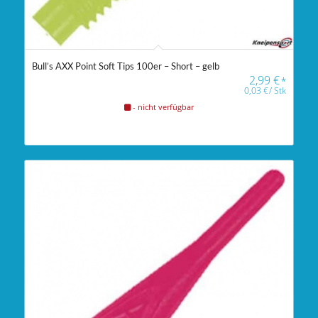
Bull’s AXX Point Soft Tips 100er – Short – gelb
2,99
€
*
0,03
€
/
Stk
- nicht verfügbar