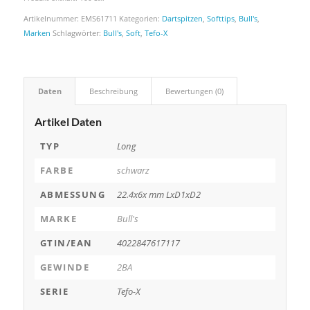
Artikelnummer:
EMS61711
Kategorien:
Dartspitzen
,
Softtips
,
Bull's
,
Marken
Schlagwörter:
Bull's
,
Soft
,
Tefo-X
Daten
Beschreibung
Bewertungen (0)
Artikel Daten
TYP
Long
FARBE
schwarz
ABMESSUNG
22.4x6x mm LxD1xD2
MARKE
Bull's
GTIN/EAN
4022847617117
GEWINDE
2BA
SERIE
Tefo-X