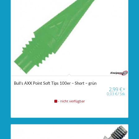
Bull’s AXX Point Soft Tips 100er – Short – grün
2,99
€
*
0,03
€
/
Stk
- nicht verfügbar