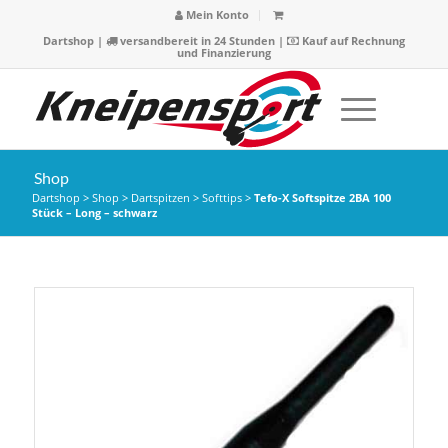
Mein Konto
Dartshop
|
versandbereit in 24 Stunden |
Kauf auf Rechnung
und Finanzierung
Shop
Dartshop
>
Shop
>
Dartspitzen
>
Softtips
>
Tefo-X Softspitze 2BA 100
Stück – Long – schwarz