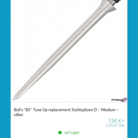
Bull’s “B5” Tune Up replacement Stahlspitzen D – Medium –
silber
7,95
€
*
2,65
€
/
Stk
- auf Lager