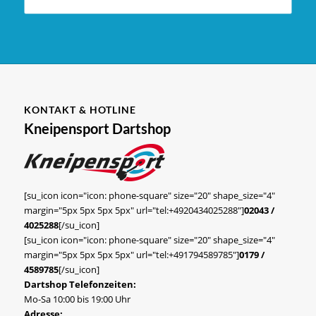
KONTAKT & HOTLINE
Kneipensport Dartshop
[su_icon icon="icon: phone-square" size="20" shape_size="4"
margin="5px 5px 5px 5px" url="tel:+4920434025288"]
02043 /
4025288
[/su_icon]
[su_icon icon="icon: phone-square" size="20" shape_size="4"
margin="5px 5px 5px 5px" url="tel:+491794589785"]
0179 /
4589785
[/su_icon]
Dartshop Telefonzeiten:
Mo-Sa 10:00 bis 19:00 Uhr
Adresse: