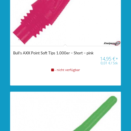
Bull’s AXX Point Soft Tips 1.000er – Short – pink
14,95
€
*
0,01
€
/
Stk
- nicht verfügbar