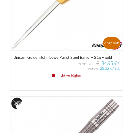
Angebot!
Unicorn Golden John Lowe Purist Steel Barrel – 21g – gold
€
84,95
€
*
*UVP:
88,95
€
28,32
€
/
Stk
29,65
- nicht verfügbar