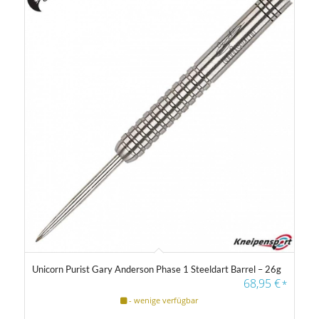
4 €
149 €
4
40
77
113
149
Gewicht
14 g
40 g
Farbfilter
Unicorn Purist Gary Anderson Phase 1 Steeldart Barrel – 26g
68,95
€
*
- wenige verfügbar
Farbfilter