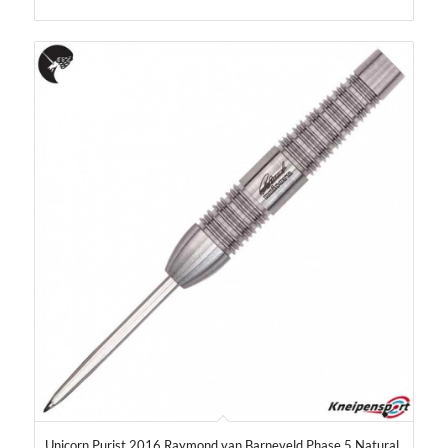
Unicorn Purist 2016 Raymond van Barneveld Phase 5 Natural