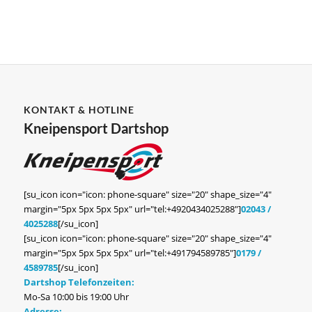
KONTAKT & HOTLINE
Kneipensport Dartshop
[su_icon icon="icon: phone-square" size="20" shape_size="4"
margin="5px 5px 5px 5px" url="tel:+4920434025288"]
02043 /
4025288
[/su_icon]
[su_icon icon="icon: phone-square" size="20" shape_size="4"
margin="5px 5px 5px 5px" url="tel:+491794589785"]
0179 /
4589785
[/su_icon]
Dartshop Telefonzeiten:
Mo-Sa 10:00 bis 19:00 Uhr
Adresse: