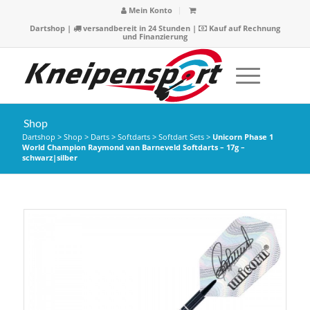
Mein Konto
Dartshop
|
versandbereit in 24 Stunden |
Kauf auf Rechnung
und Finanzierung
Shop
Dartshop
>
Shop
>
Darts
>
Softdarts
>
Softdart Sets
>
Unicorn Phase 1
World Champion Raymond van Barneveld Softdarts – 17g –
schwarz|silber