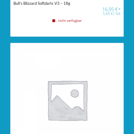
Bull’s Blizzard Softdarts V3 – 18g
16,95
€
*
5,65
€
/
Stk
- nicht verfügbar