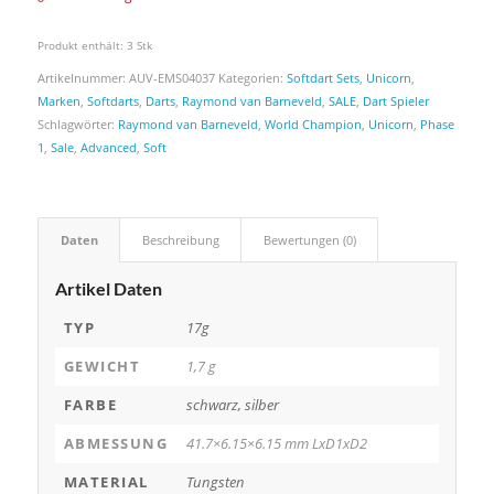
Produkt enthält: 3
Stk
Artikelnummer:
AUV-EMS04037
Kategorien:
Softdart Sets
,
Unicorn
,
Marken
,
Softdarts
,
Darts
,
Raymond van Barneveld
,
SALE
,
Dart Spieler
Schlagwörter:
Raymond van Barneveld
,
World Champion
,
Unicorn
,
Phase
1
,
Sale
,
Advanced
,
Soft
Daten
Beschreibung
Bewertungen (0)
Artikel Daten
TYP
17g
GEWICHT
1,7 g
FARBE
schwarz, silber
ABMESSUNG
41.7×6.15×6.15 mm LxD1xD2
MATERIAL
Tungsten