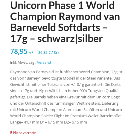
Unicorn Phase 1 World
Champion Raymond van
Barneveld Softdarts –
17g – schwarz|silber
78,95
*
26,32
€
/
Stk
€
inkl. MwSt.
zzgl.
Versand
Raymond van Barneveld ist fünffacher World Champion, 25g ist
das von “Barney” bevorzugte Modell in der Steel Variante. Das
Gewicht ist mit einer Toleranz von +/- 0,1g garantiert. Die Darts
sind in 17g und 19g erhältlich. In hoher 90% Tungsten Qualität
gefertigt. Die Barrels haben eine Gravur mit dem Unicorn Logo
und der Unterschrift des fünfmaligen Weltmeisters. Lieferung
mit Unicorn World Champion Aluminium Schäften und Unicorn
World Champion Soieler Flight im Premium Wallet.Barrelmaße:
Länge= 41,7 mm D1= 6,15 mm D2= 6,15 mm
Nicht vorrätig