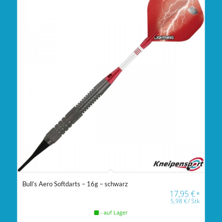
Bull’s Aero Softdarts – 16g – schwarz
17,95
€
*
5,98
€
/
Stk
- auf Lager