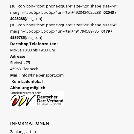
[su_icon icon="icon: phone-square" size="20" shape_size="4"
margin="5px 5px 5px 5px" url="tel:+4920434025288"]
02043 /
4025288
[/su_icon]
[su_icon icon="icon: phone-square" size="20" shape_size="4"
margin="5px 5px 5px 5px" url="tel:+491794589785"]
0179 /
4589785
[/su_icon]
Dartshop Telefonzeiten:
Mo-Sa 10:00 bis 19:00 Uhr
Adresse:
Steinstr. 75
45968 Gladbeck
Mail:
info@kneipensport.com
-Kein Ladenlokal-
Abholung möglich!
INFORMATIONEN
Zahlungsarten