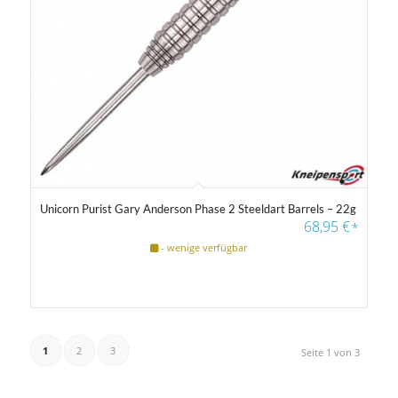
Unicorn Purist Gary Anderson Phase 2 Steeldart Barrels – 22g
68,95
€
*
- wenige verfügbar
1
2
3
Seite 1 von 3