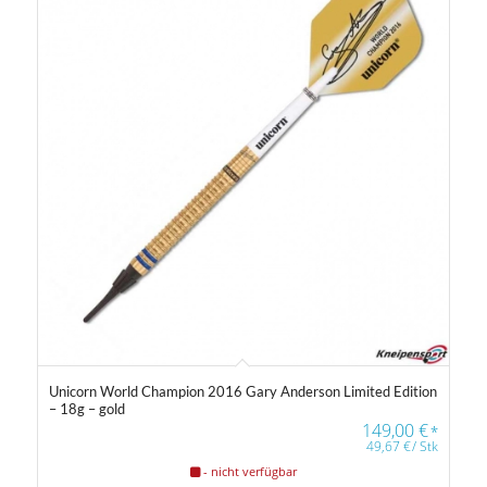
4
40
77
113
149
Gewicht
14 g
40 g
Farbfilter
Unicorn World Champion 2016 Gary Anderson Limited Edition
– 18g – gold
149,00
€
*
49,67
€
/
Stk
Farbfilter
- nicht verfügbar