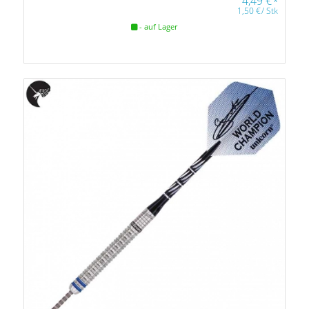
4,49
€
*
1,50
€
/
Stk
- auf Lager