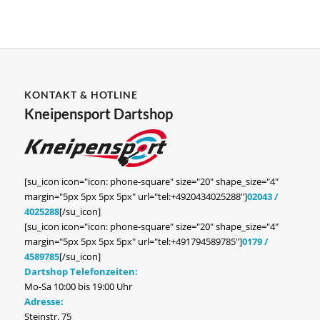
KONTAKT & HOTLINE
Kneipensport Dartshop
[su_icon icon="icon: phone-square" size="20" shape_size="4"
margin="5px 5px 5px 5px" url="tel:+4920434025288"]
02043 /
4025288
[/su_icon]
[su_icon icon="icon: phone-square" size="20" shape_size="4"
margin="5px 5px 5px 5px" url="tel:+491794589785"]
0179 /
4589785
[/su_icon]
Dartshop Telefonzeiten:
Mo-Sa 10:00 bis 19:00 Uhr
Adresse:
Steinstr. 75