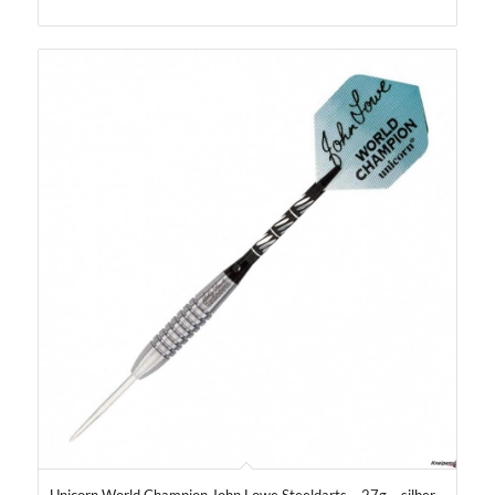
Unicorn World Champion John Lowe Steeldarts – 27g – silber