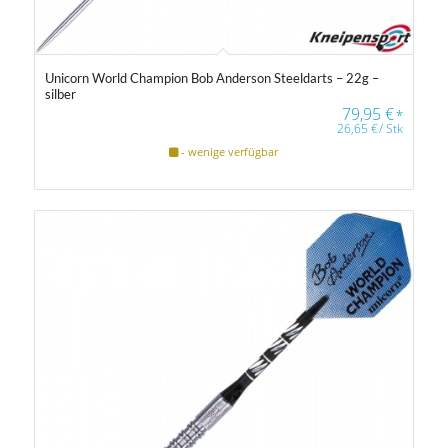
Unicorn World Champion Bob Anderson Steeldarts – 22g –
silber
79,95
€
*
26,65
€
/
Stk
- wenige verfügbar