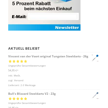
AKTUELL BELIEBT
Vincent van der Voort original Tungsten Steeldarts - 26g
Bewertet mit
Ungeprüfte Gesamtbewertungen
5.00
von 5
54,95
€
*
inkl. MwSt.
zzgl.
Versand
Lieferzeit:
2-3 Werktage
Bull's Blizzard Steeldarts V2 - 23g
Bewertet mit
Ungeprüfte Gesamtbewertungen
5.00
von 5
16,95
€