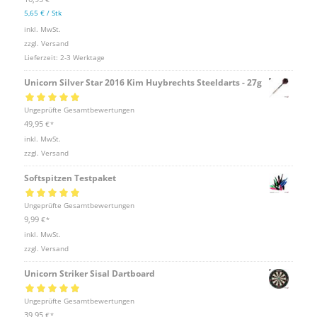
*
5,65
€
/
Stk
inkl. MwSt.
zzgl.
Versand
Lieferzeit:
2-3 Werktage
Unicorn Silver Star 2016 Kim Huybrechts Steeldarts - 27g
Bewertet mit
Ungeprüfte Gesamtbewertungen
5.00
von 5
49,95
€
*
inkl. MwSt.
zzgl.
Versand
Softspitzen Testpaket
Bewertet mit
Ungeprüfte Gesamtbewertungen
5.00
von 5
9,99
€
*
inkl. MwSt.
zzgl.
Versand
Unicorn Striker Sisal Dartboard
Bewertet mit
Ungeprüfte Gesamtbewertungen
5.00
von 5
39,95
€
*