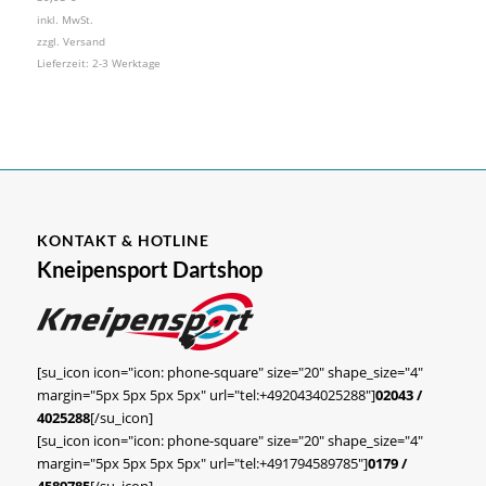
inkl. MwSt.
zzgl.
Versand
Lieferzeit:
2-3 Werktage
KONTAKT & HOTLINE
Kneipensport Dartshop
[su_icon icon="icon: phone-square" size="20" shape_size="4"
margin="5px 5px 5px 5px" url="tel:+4920434025288"]
02043 /
4025288
[/su_icon]
[su_icon icon="icon: phone-square" size="20" shape_size="4"
margin="5px 5px 5px 5px" url="tel:+491794589785"]
0179 /