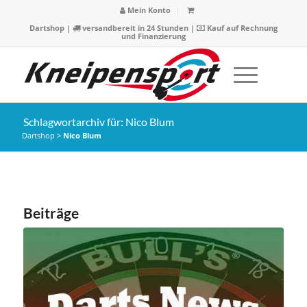
Mein Konto
Dartshop
|
versandbereit in 24 Stunden |
Kauf auf Rechnung
und Finanzierung
Schlagwortarchiv für: Nico Blum
Dartshop
>
Nico Blum
Beiträge