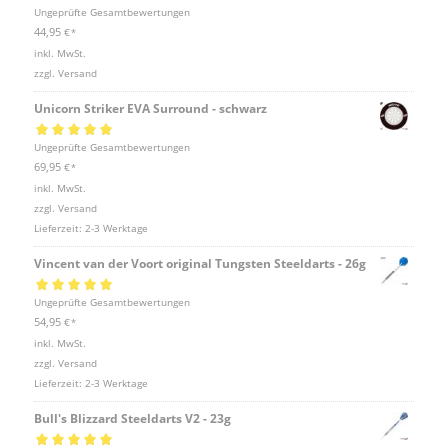
Bewertet mit
Ungeprüfte Gesamtbewertungen
5.00
von 5
44,95
€
*
inkl. MwSt.
zzgl.
Versand
Unicorn Striker EVA Surround - schwarz
Bewertet mit
Ungeprüfte Gesamtbewertungen
5.00
von 5
69,95
€
*
inkl. MwSt.
zzgl.
Versand
Lieferzeit:
2-3 Werktage
Vincent van der Voort original Tungsten Steeldarts - 26g
Bewertet mit
Ungeprüfte Gesamtbewertungen
5.00
von 5
54,95
€
*
inkl. MwSt.
zzgl.
Versand
Lieferzeit:
2-3 Werktage
Bull's Blizzard Steeldarts V2 - 23g