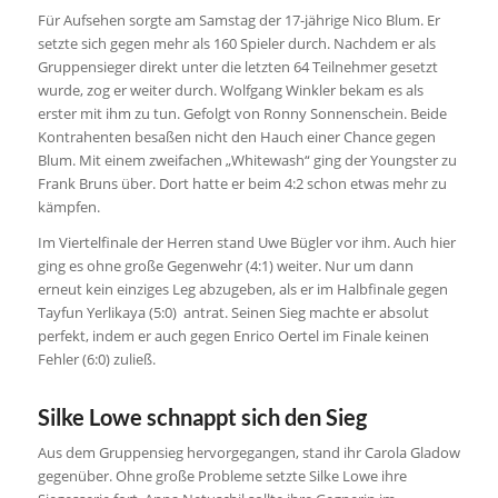
Für Aufsehen sorgte am Samstag der 17-jährige Nico Blum. Er
setzte sich gegen mehr als 160 Spieler durch. Nachdem er als
Gruppensieger direkt unter die letzten 64 Teilnehmer gesetzt
wurde, zog er weiter durch. Wolfgang Winkler bekam es als
erster mit ihm zu tun. Gefolgt von Ronny Sonnenschein. Beide
Kontrahenten besaßen nicht den Hauch einer Chance gegen
Blum. Mit einem zweifachen „Whitewash“ ging der Youngster zu
Frank Bruns über. Dort hatte er beim 4:2 schon etwas mehr zu
kämpfen.
Im Viertelfinale der Herren stand Uwe Bügler vor ihm. Auch hier
ging es ohne große Gegenwehr (4:1) weiter. Nur um dann
erneut kein einziges Leg abzugeben, als er im Halbfinale gegen
Tayfun Yerlikaya (5:0) antrat. Seinen Sieg machte er absolut
perfekt, indem er auch gegen Enrico Oertel im Finale keinen
Fehler (6:0) zuließ.
Silke Lowe schnappt sich den Sieg
Aus dem Gruppensieg hervorgegangen, stand ihr Carola Gladow
gegenüber. Ohne große Probleme setzte Silke Lowe ihre