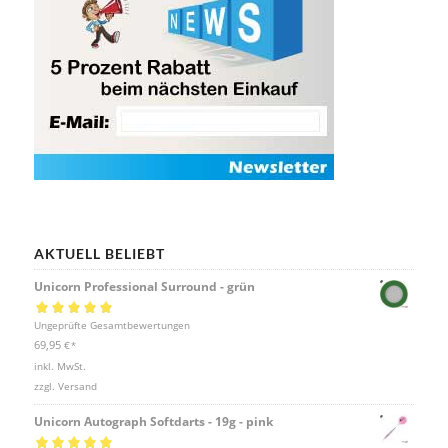
AKTUELL BELIEBT
Unicorn Professional Surround - grün
Bewertet mit
Ungeprüfte Gesamtbewertungen
5.00
von 5
69,95
€
*
inkl. MwSt.
zzgl.
Versand
Unicorn Autograph Softdarts - 19g - pink