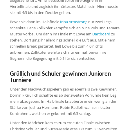
Siegesserie fort. Anna Netuschil sollte ihre Gegnerin im
Viertelfinale und zugleich ihr härtestes Match sein. Hier musste
sie mit 4:3 bis in den Decider gehen.
Bevor sie dann im Halbfinale
Irina Armstrong
nur zwei Legs
schenkte. Lena Zollikofer kämpfte sich an Nina Puls und Tamara
Muster vorbei. Um dann im Finale mit Lowe am
Dartboard
zu
stehen. Dort ging ihr allerdings schnell die Luft aus. Mit einem
schnellen Break gestartet, ließ Lowe bis zum 4:0 nichts
anbrennen. Zollikofer wehrte sich nur einmal, bevor ihre
Gegnerin die Begegnung mit 5:1 für sich entschied.
Grüllich und Schuler gewinnen Junioren-
Turniere
Unter den Nachwuchsspielern gab es ebenfalls zwei Gewinner.
Dominik Grüllich schaffte es ab der zweiten Vorrunde kein Leg
mehr abzugeben. Im Halbfinale knabberte er ein wenig an der
Stärke von Joshua Hermann. Robin Radloff war sein letzter
Kontrahent, welchen er gekonnt mit 6:3 schlug.
Unter den Mädchen kam es zum erneuten Finale zwischen
Christina Schuler und Suzan-Marie Atas. Bis zum 3:3 verweilten