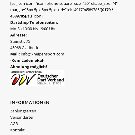
[su_icon icon="icon: phone-square" size="20" shape_size="4"
margin="5px 5px 5px 5px" url="tel:+491794589785"]
0179 /
4589785
[/su_icon]
Dartshop Telefonzeiten:
Mo-Sa 10:00 bis 19:00 Uhr
Adresse:
Steinstr. 75
45968 Gladbeck
Mail:
info@kneipensport.com
-Kein Ladenlokal-
Abholung möglich!
INFORMATIONEN
Zahlungsarten
Versandarten
AGB
Kontakt