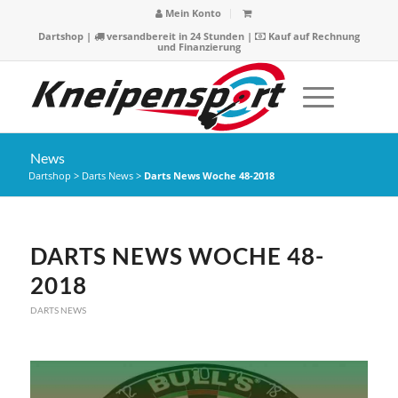
Mein Konto
Dartshop
|
versandbereit in 24 Stunden |
Kauf auf Rechnung
und Finanzierung
News
Dartshop
>
Darts News
>
Darts News Woche 48-2018
DARTS NEWS WOCHE 48-
2018
DARTS NEWS