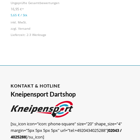
Bewertet mit
Ungeprüfte Gesamtbewertungen
5.00
von 5
16,95
€
*
5,65
€
/
Stk
inkl. MwSt.
zzgl.
Versand
Lieferzeit:
2-3 Werktage
KONTAKT & HOTLINE
Kneipensport Dartshop
[su_icon icon="icon: phone-square" size="20" shape_size="4"
margin="5px 5px 5px 5px" url="tel:+4920434025288"]
02043 /
4025288
[/su_icon]