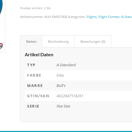
Produkt enthält: 3
Stk
Artikelnummer:
AUV-EMS51826
Kategorien:
Flights
,
Flight Formen
,
A-Stan
Daten
Beschreibung
Bewertungen (0)
Artikel Daten
TYP
A-Standard
FARBE
blau
MARKE
Bull's
GTIN/EAN
4022847518261
SERIE
Five Star