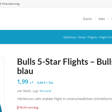
d Finanzierung
Darts
Sets
Dartshop
>
Shop
>
Flights
>
Flight F
Bulls 5-Star Flights – Bu
blau
1,99
*
0,66
€
/
Stk
€
inkl. MwSt.
zzgl.
Versand
100 Micron, sehr stabiler Flight in unterschiedlichen Schnittform
Nicht vorrätig