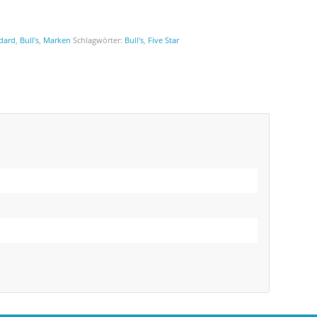
dard
,
Bull's
,
Marken
Schlagwörter:
Bull's
,
Five Star