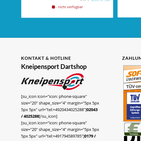
- nicht verfügbar
KONTAKT & HOTLINE
ZAHLUN
Kneipensport Dartshop
[su_icon icon="icon: phone-square"
size="20" shape_size="4" margin="5px 5px
5px 5px" url="tel:+4920434025288"]
02043
/ 4025288
[/su_icon]
[su_icon icon="icon: phone-square"
size="20" shape_size="4" margin="5px 5px
5px 5px" url="tel:+491794589785"]
0179 /