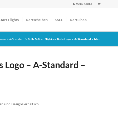
Mein Konto
Dart Flights
Dartscheiben
SALE
Dart-Shop
ormen
>
A-Standard
>
Bulls 5-Star Flights – Bulls Logo – A-Standard – blau
lls Logo – A-Standard –
en und Designs erhältlich.