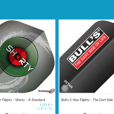
ar Flights – Shorty – A-Standard
Bull’s 5-Star Flights – The Dart Side
1,99
€
*
0,66
€
/
Stk