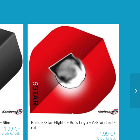
 – Slim
Bull’s 5-Star Flights – Bulls Logo – A-Standard –
rot
1,99
€
*
1,99
€
0,66
€
/
Stk
*
0,66
€
/
Stk