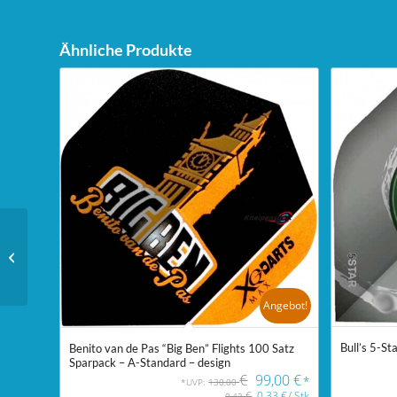
Ähnliche Produkte
Unicorn Dartstand Tri-
Stand
Angebot!
Bull’s 5-St
Benito van de Pas “Big Ben” Flights 100 Satz
Sparpack – A-Standard – design
€
99,00
€
*
*UVP:
130,00
€
0,33
€
/
Stk
0,43