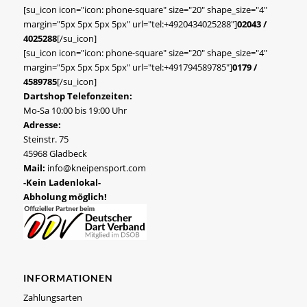
[su_icon icon="icon: phone-square" size="20" shape_size="4"
margin="5px 5px 5px 5px" url="tel:+4920434025288"]
02043 /
4025288
[/su_icon]
[su_icon icon="icon: phone-square" size="20" shape_size="4"
margin="5px 5px 5px 5px" url="tel:+491794589785"]
0179 /
4589785
[/su_icon]
Dartshop Telefonzeiten:
Mo-Sa 10:00 bis 19:00 Uhr
Adresse:
Steinstr. 75
45968 Gladbeck
Mail:
info@kneipensport.com
-Kein Ladenlokal-
Abholung möglich!
INFORMATIONEN
Zahlungsarten