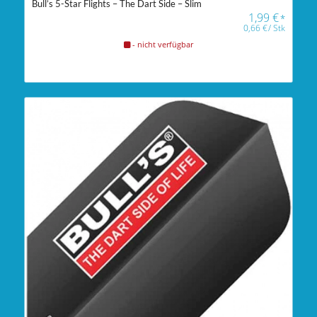
Bull’s 5-Star Flights – The Dart Side – Slim
1,99
€
*
0,66
€
/
Stk
- nicht verfügbar