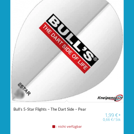
Bull’s 5-Star Flights – The Dart Side – Pear
1,99
€
*
0,66
€
/
Stk
- nicht verfügbar