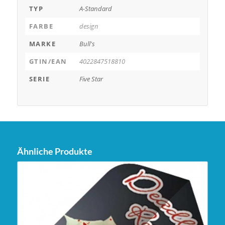
TYP
A-Standard
FARBE
design
MARKE
Bull's
GTIN/EAN
4022847518810
SERIE
Five Star
Ähnliche Produkte