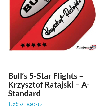
Bull’s 5-Star Flights –
Krzysztof Ratajski – A-
Standard
1,99
*
0,66
€
/
Stk
€