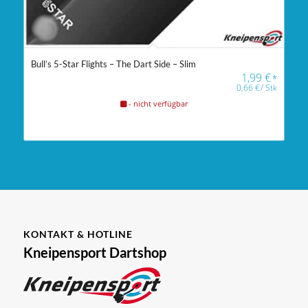
Bull’s 5-Star Flights – The Dart Side – Slim
1,99
€
*
0,66
€
/
Stk
- nicht verfügbar
KONTAKT & HOTLINE
Kneipensport Dartshop