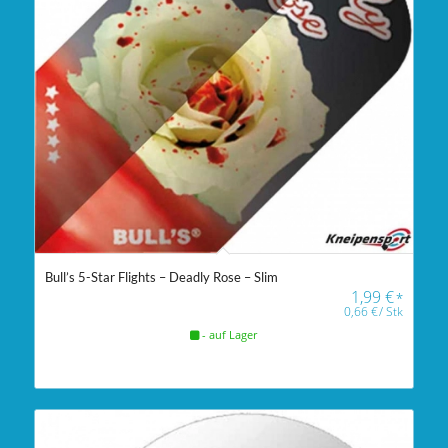
Bull’s 5-Star Flights – Deadly Rose – Slim
1,99
€
*
0,66
€
/
Stk
- auf Lager