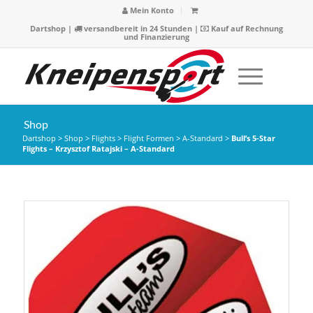
Mein Konto
Dartshop
|
versandbereit in 24 Stunden |
Kauf auf Rechnung
und Finanzierung
Shop
Dartshop
>
Shop
>
Flights
>
Flight Formen
>
A-Standard
>
Bull’s 5-Star
Flights – Krzysztof Ratajski – A-Standard