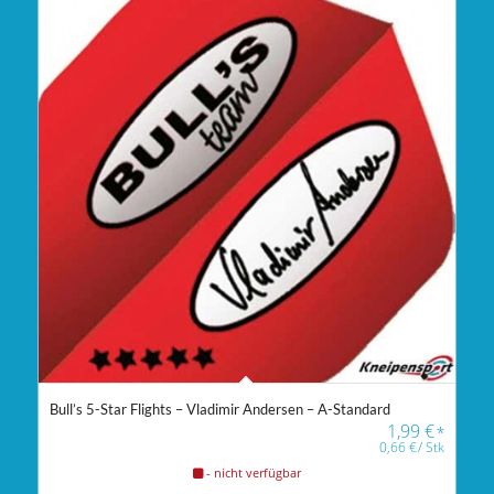
Bull’s 5-Star Flights – Vladimir Andersen – A-Standard
1,99
€
*
0,66
€
/
Stk
- nicht verfügbar