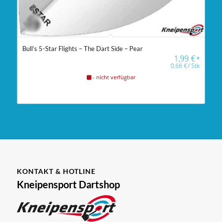
Bull’s 5-Star Flights – The Dart Side – Pear
1,99
€
*
0,66
€
/
Stk
- nicht verfügbar
KONTAKT & HOTLINE
Kneipensport Dartshop