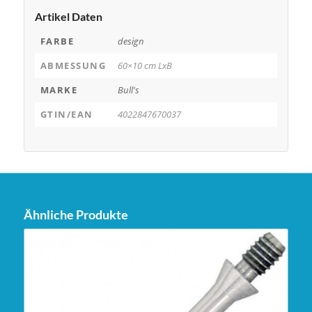
Artikel Daten
FARBE
design
ABMESSUNG
60×10 cm LxB
MARKE
Bull's
GTIN/EAN
4022847670037
Ähnliche Produkte