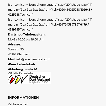
[su_icon icon="icon: phone-square" size="20" shape_size="4"
margin="5px 5px 5px 5px" url="tel:+4920434025288"]
02043 /
4025288
[/su_icon]
[su_icon icon="icon: phone-square" size="20" shape_size="4"
margin="5px 5px 5px 5px" url="tel:+491794589785"]
0179 /
4589785
[/su_icon]
Dartshop Telefonzeiten:
Mo-Sa 10:00 bis 19:00 Uhr
Adresse:
Steinstr. 75
45968 Gladbeck
Mail:
info@kneipensport.com
-Kein Ladenlokal-
Abholung möglich!
INFORMATIONEN
Zahlungsarten