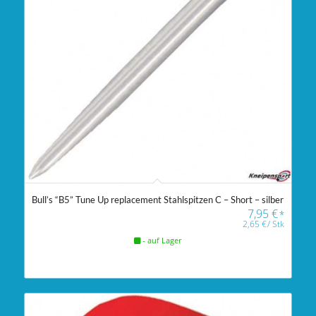
Bull’s “B5” Tune Up replacement Stahlspitzen C – Short – silber
7,95
€
*
2,65
€
/
Stk
- auf Lager