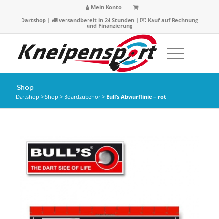
Mein Konto
Dartshop
|
versandbereit in 24 Stunden |
Kauf auf Rechnung
und Finanzierung
Shop
Dartshop
>
Shop
>
Boardzubehör
>
Bull’s Abwurflinie – rot