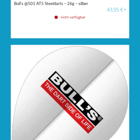
Bull’s @501 AT5 Steeldarts – 26g – silber
43,95
€
*
- nicht verfügbar