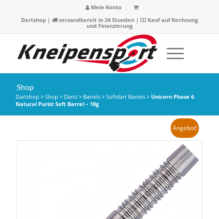
Mein Konto
Dartshop
|
versandbereit in 24 Stunden |
Kauf auf Rechnung
und Finanzierung
Shop
Dartshop
>
Shop
>
Darts
>
Barrels
>
Softdart Barrels
>
Unicorn Phase 6
Natural Purist Soft Barrel – 18g
Angebot!