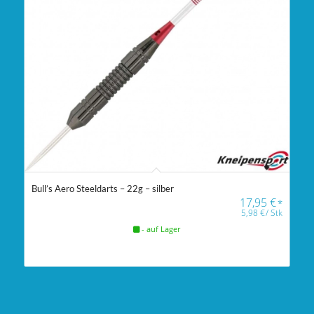
Bull’s Aero Steeldarts – 22g – silber
17,95
€
*
5,98
€
/
Stk
- auf Lager