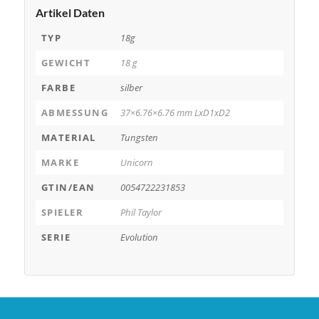
Artikel Daten
TYP
18g
GEWICHT
18 g
FARBE
silber
ABMESSUNG
37×6.76×6.76 mm LxD1xD2
MATERIAL
Tungsten
MARKE
Unicorn
GTIN/EAN
0054722231853
SPIELER
Phil Taylor
SERIE
Evolution