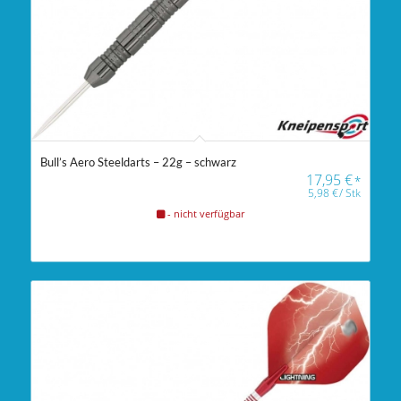
Bull’s Aero Steeldarts – 22g – schwarz
17,95
€
*
5,98
€
/
Stk
- nicht verfügbar