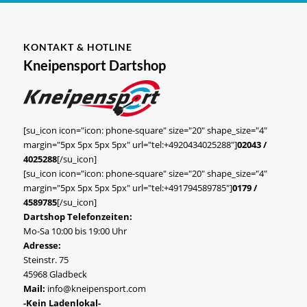
KONTAKT & HOTLINE
Kneipensport Dartshop
[su_icon icon="icon: phone-square" size="20" shape_size="4"
margin="5px 5px 5px 5px" url="tel:+4920434025288"]
02043 /
4025288
[/su_icon]
[su_icon icon="icon: phone-square" size="20" shape_size="4"
margin="5px 5px 5px 5px" url="tel:+491794589785"]
0179 /
4589785
[/su_icon]
Dartshop Telefonzeiten:
Mo-Sa 10:00 bis 19:00 Uhr
Adresse:
Steinstr. 75
45968 Gladbeck
Mail:
info@kneipensport.com
-Kein Ladenlokal-