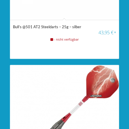
Bull’s @501 AT2 Steeldarts – 25g – silber
43,95
€
*
- nicht verfügbar