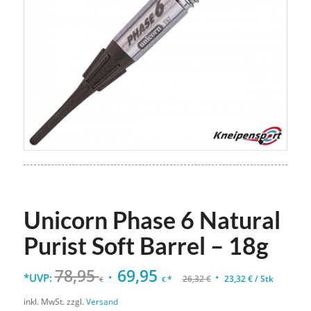
Unicorn Phase 6 Natural
Purist Soft Barrel – 18g
78,95
69,95
*UVP:
*
26,32
€
23,32
€
/
Stk
€
€
inkl. MwSt.
zzgl.
Versand