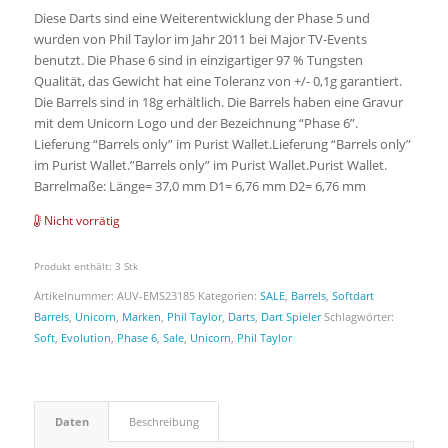
Diese Darts sind eine Weiterentwicklung der Phase 5 und
wurden von Phil Taylor im Jahr 2011 bei Major TV-Events
benutzt. Die Phase 6 sind in einzigartiger 97 % Tungsten
Qualität, das Gewicht hat eine Toleranz von +/- 0,1g garantiert.
Die Barrels sind in 18g erhältlich. Die Barrels haben eine Gravur
mit dem Unicorn Logo und der Bezeichnung “Phase 6”.
Lieferung “Barrels only” im Purist Wallet.Lieferung “Barrels only”
im Purist Wallet.”Barrels only” im Purist Wallet.Purist Wallet.
Barrelmaße: Länge= 37,0 mm D1= 6,76 mm D2= 6,76 mm
Nicht vorrätig
Produkt enthält: 3
Stk
Artikelnummer:
AUV-EMS23185
Kategorien:
SALE
,
Barrels
,
Softdart
Barrels
,
Unicorn
,
Marken
,
Phil Taylor
,
Darts
,
Dart Spieler
Schlagwörter:
Soft
,
Evolution
,
Phase 6
,
Sale
,
Unicorn
,
Phil Taylor
Daten
Beschreibung