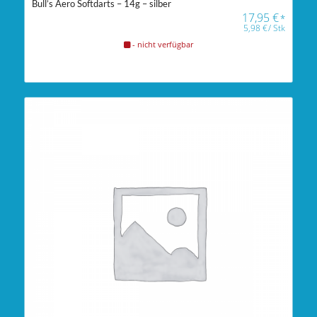
Bull’s Aero Softdarts – 14g – silber
17,95
€
*
5,98
€
/
Stk
- nicht verfügbar