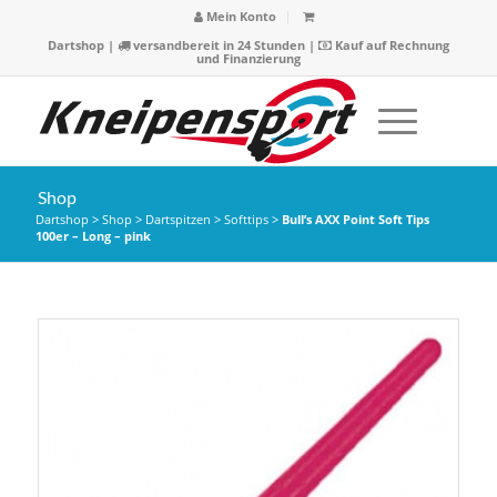
Mein Konto
Dartshop
|
versandbereit in 24 Stunden |
Kauf auf Rechnung
und Finanzierung
Shop
Dartshop
>
Shop
>
Dartspitzen
>
Softtips
>
Bull’s AXX Point Soft Tips
100er – Long – pink