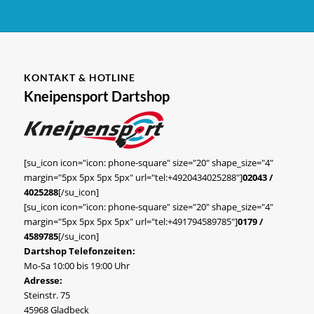
KONTAKT & HOTLINE
Kneipensport Dartshop
[su_icon icon="icon: phone-square" size="20" shape_size="4"
margin="5px 5px 5px 5px" url="tel:+4920434025288"]
02043 /
4025288
[/su_icon]
[su_icon icon="icon: phone-square" size="20" shape_size="4"
margin="5px 5px 5px 5px" url="tel:+491794589785"]
0179 /
4589785
[/su_icon]
Dartshop Telefonzeiten:
Mo-Sa 10:00 bis 19:00 Uhr
Adresse:
Steinstr. 75
45968 Gladbeck