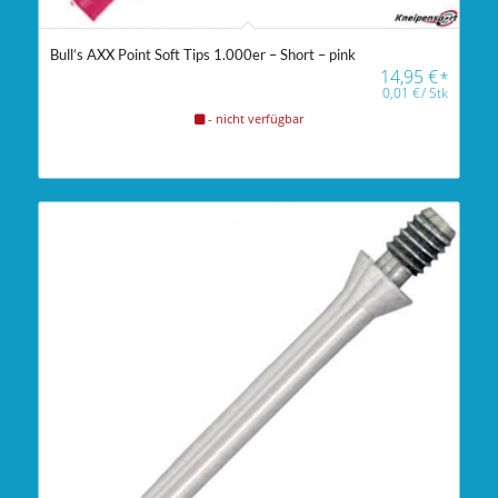
Bull’s AXX Point Soft Tips 1.000er – Short – pink
14,95
€
*
0,01
€
/
Stk
- nicht verfügbar