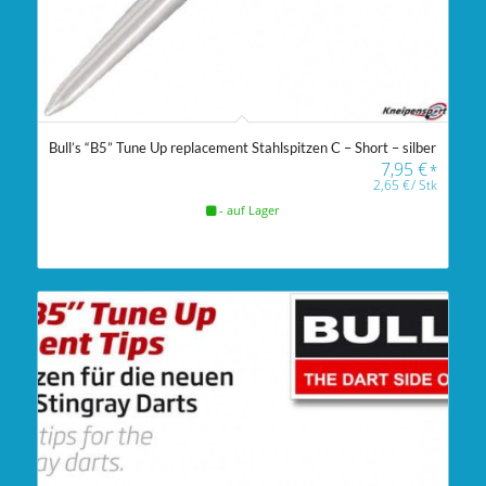
Bull’s “B5” Tune Up replacement Stahlspitzen C – Short – silber
7,95
€
*
2,65
€
/
Stk
- auf Lager