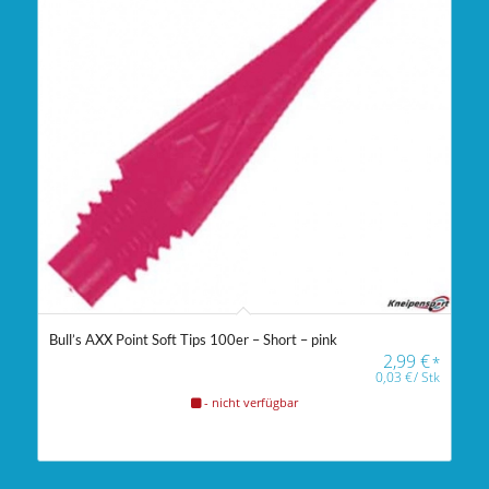
Bull’s AXX Point Soft Tips 100er – Short – pink
2,99
€
*
0,03
€
/
Stk
- nicht verfügbar