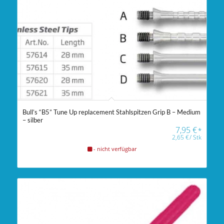
Bull’s “B5” Tune Up replacement Stahlspitzen Grip B – Medium
– silber
7,95
€
*
2,65
€
/
Stk
- nicht verfügbar