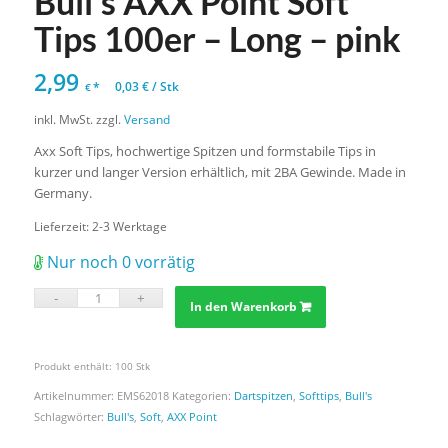
Bull’s AXX Point Soft
Tips 100er – Long – pink
2,99
*
0,03
€
/
Stk
€
inkl. MwSt.
zzgl.
Versand
Axx Soft Tips, hochwertige Spitzen und formstabile Tips in
kurzer und langer Version erhältlich, mit 2BA Gewinde. Made in
Germany.
Lieferzeit:
2-3 Werktage
Nur noch 0 vorrätig
In den Warenkorb
Produkt enthält: 100
Stk
Artikelnummer:
EMS62018
Kategorien:
Dartspitzen
,
Softtips
,
Bull's
Schlagwörter:
Bull's
,
Soft
,
AXX Point