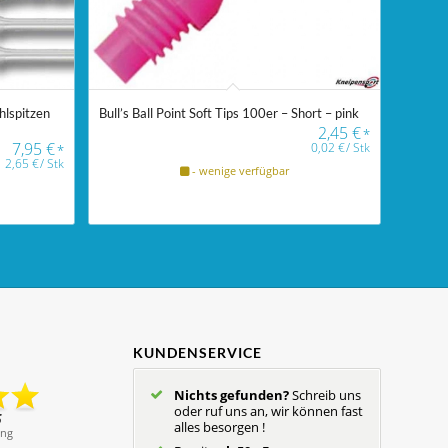
hlspitzen
Bull’s Ball Point Soft Tips 100er – Short – pink
2,45
€
*
7,95
€
0,02
€
/
Stk
*
2,65
€
/
Stk
- wenige verfügbar
KUNDENSERVICE
Nichts gefunden?
Schreib uns
oder ruf uns an, wir können fast
alles besorgen !