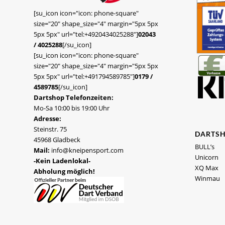
[su_icon icon="icon: phone-square"
size="20" shape_size="4" margin="5px 5px
5px 5px" url="tel:+4920434025288"]
02043
/ 4025288
[/su_icon]
[su_icon icon="icon: phone-square"
size="20" shape_size="4" margin="5px 5px
5px 5px" url="tel:+491794589785"]
0179 /
4589785
[/su_icon]
Dartshop Telefonzeiten:
Mo-Sa 10:00 bis 19:00 Uhr
Adresse:
Steinstr. 75
DARTS
45968 Gladbeck
BULL’s
Mail:
info@kneipensport.com
Unicorn
-Kein Ladenlokal-
XQ Max
Abholung möglich!
Winmau