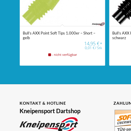
Bull’s AXX Point Soft Tips 1.000er – Short –
Bull’s AXX 
gelb
schwarz
14,95
€
*
0,01
€
/
Stk
- nicht verfügbar
KONTAKT & HOTLINE
ZAHLUN
Kneipensport Dartshop