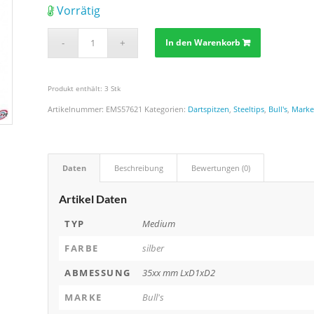
Vorrätig
In den Warenkorb
Produkt enthält: 3
Stk
Artikelnummer:
EMS57621
Kategorien:
Dartspitzen
,
Steeltips
,
Bull's
,
Mark
Daten
Beschreibung
Bewertungen (0)
Artikel Daten
TYP
Medium
FARBE
silber
ABMESSUNG
35xx mm LxD1xD2
MARKE
Bull's