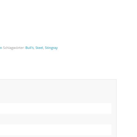
en
Schlagwörter:
Bull's
,
Steel
,
Stingray