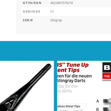
GTIN/EAN
4022847576216
GEWINDE
B5
SERIE
Stingray