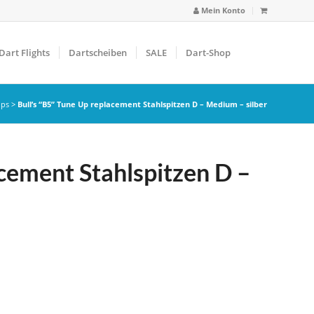
Mein Konto
Dart Flights
Dartscheiben
SALE
Dart-Shop
ips
>
Bull’s “B5” Tune Up replacement Stahlspitzen D – Medium – silber
acement Stahlspitzen D –