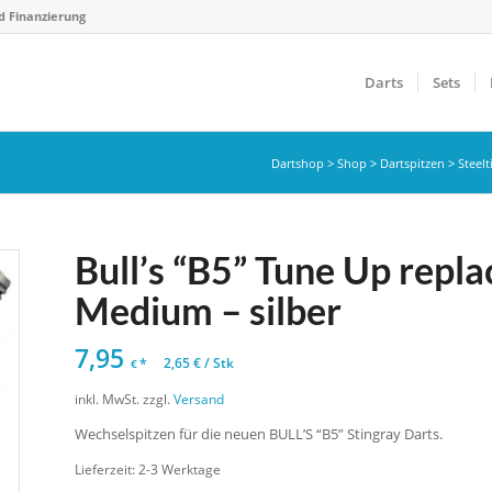
d Finanzierung
Darts
Sets
Dartshop
>
Shop
>
Dartspitzen
>
Steelt
Bull’s “B5” Tune Up repl
Medium – silber
7,95
*
2,65
€
/
Stk
€
inkl. MwSt.
zzgl.
Versand
Wechselspitzen für die neuen BULL’S “B5” Stingray Darts.
Lieferzeit:
2-3 Werktage