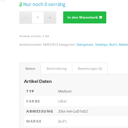
Nur noch 0 vorrätig
In den Warenkorb
Produkt enthält: 3
Stk
Artikelnummer:
EMS57615
Kategorien:
Dartspitzen
,
Steeltips
,
Bull's
,
Mark
Daten
Beschreibung
Bewertungen (0)
Artikel Daten
TYP
Medium
FARBE
silber
ABMESSUNG
35xx mm LxD1xD2
MARKE
Bull's