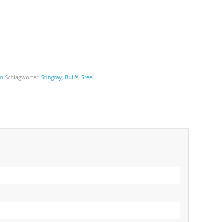
en
Schlagwörter:
Stingray
,
Bull's
,
Steel