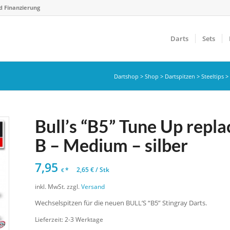
d Finanzierung
Darts
Sets
Dartshop
>
Shop
>
Dartspitzen
>
Steeltips
>
Bull’s “B5” Tune Up repl
B – Medium – silber
7,95
*
2,65
€
/
Stk
€
inkl. MwSt.
zzgl.
Versand
Wechselspitzen für die neuen BULL’S “B5” Stingray Darts.
Lieferzeit:
2-3 Werktage