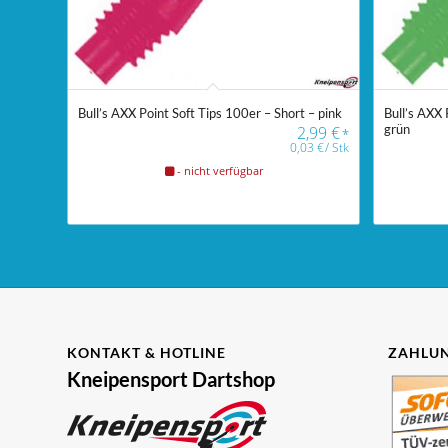
Bull’s AXX Point Soft Tips 100er – Short – pink
Bull’s AXX 
grün
2,99
€
*
0,03
€
/
Stk
- nicht verfügbar
KONTAKT & HOTLINE
ZAHLUN
Kneipensport Dartshop