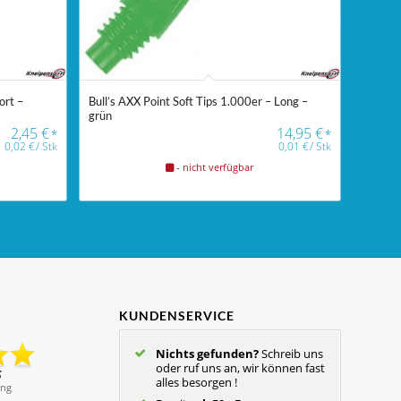
ort –
Bull’s AXX Point Soft Tips 1.000er – Long –
grün
2,45
€
14,95
€
*
*
0,02
€
/
Stk
0,01
€
/
Stk
- nicht verfügbar
KUNDENSERVICE
Nichts gefunden?
Schreib uns
oder ruf uns an, wir können fast
alles besorgen !