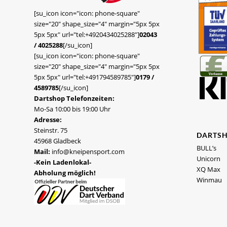
[su_icon icon="icon: phone-square"
size="20" shape_size="4" margin="5px 5px
5px 5px" url="tel:+4920434025288"]
02043
/ 4025288
[/su_icon]
[su_icon icon="icon: phone-square"
size="20" shape_size="4" margin="5px 5px
5px 5px" url="tel:+491794589785"]
0179 /
4589785
[/su_icon]
Dartshop Telefonzeiten:
Mo-Sa 10:00 bis 19:00 Uhr
Adresse:
Steinstr. 75
DARTS
45968 Gladbeck
BULL’s
Mail:
info@kneipensport.com
Unicorn
-Kein Ladenlokal-
XQ Max
Abholung möglich!
Winmau