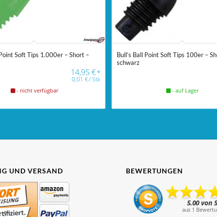
Point Soft Tips 1.000er – Short –
Bull’s Ball Point Soft Tips 100er – Sh
schwarz
14,95
€
*
0,01
€
/
Stk
- nicht verfügbar
- auf Lager
G UND VERSAND
BEWERTUNGEN