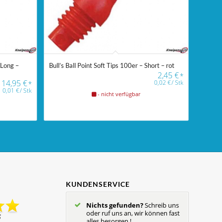
 Long –
Bull’s Ball Point Soft Tips 100er – Short – rot
2,45
€
*
14,95
€
0,02
€
/
Stk
*
0,01
€
/
Stk
- nicht verfügbar
KUNDENSERVICE
Nichts gefunden?
Schreib uns
oder ruf uns an, wir können fast
alles besorgen !