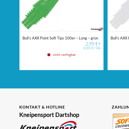
Bull’s AXX Point Soft Tips 100er – Long – grün
Bull’s AXX 
2,99
€
*
0,03
€
/
Stk
- nicht verfügbar
KONTAKT & HOTLINE
ZAHLUN
Kneipensport Dartshop