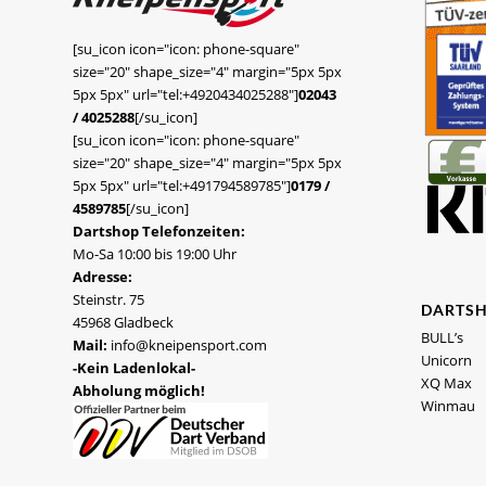
[su_icon icon="icon: phone-square"
size="20" shape_size="4" margin="5px 5px
5px 5px" url="tel:+4920434025288"]
02043
/ 4025288
[/su_icon]
[su_icon icon="icon: phone-square"
size="20" shape_size="4" margin="5px 5px
5px 5px" url="tel:+491794589785"]
0179 /
4589785
[/su_icon]
Dartshop Telefonzeiten:
Mo-Sa 10:00 bis 19:00 Uhr
Adresse:
Steinstr. 75
DARTS
45968 Gladbeck
BULL’s
Mail:
info@kneipensport.com
Unicorn
-Kein Ladenlokal-
XQ Max
Abholung möglich!
Winmau