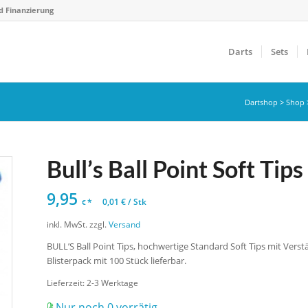
d Finanzierung
Darts
Sets
Dartshop
>
Shop
Bull’s Ball Point Soft Tip
9,95
*
0,01
€
/
Stk
€
inkl. MwSt.
zzgl.
Versand
BULL’S Ball Point Tips, hochwertige Standard Soft Tips mit Vers
Blisterpack mit 100 Stück lieferbar.
Lieferzeit:
2-3 Werktage
Nur noch 0 vorrätig