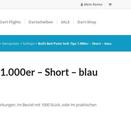
Mein Konto
Dart Flights
Dartscheiben
SALE
Dart-Shop
>
Dartspitzen
>
Softtips
>
Bull’s Ball Point Soft Tips 1.000er – Short – blau
s 1.000er – Short – blau
tärkungen. Im Beutel mit 1000 Stück, oder im praktischen