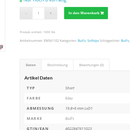
In den Warenkorb
Produkt enthält: 1000
Stk
Artikelnummer:
EMS61102
Kategorien:
Bull's
,
Softtips
Schlagwörter:
Bull's
Daten
Beschreibung
Bewertungen (0)
Artikel Daten
TYP
Short
FARBE
blau
ABMESSUNG
19.8×6 mm LxD1
MARKE
Bull's
GTIN/EAN
4022847611023