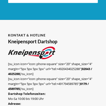
KONTAKT & HOTLINE
Kneipensport Dartshop
[su_icon icon="icon: phone-square" size="20" shape_size="4"
margin="5px 5px 5px 5px" url="tel:+4920434025288"]
02043 /
4025288
[/su_icon]
[su_icon icon="icon: phone-square" size="20" shape_size="4"
margin="5px 5px 5px 5px" url="tel:+491794589785"]
0179 /
4589785
[/su_icon]
Dartshop Telefonzeiten:
Mo-Sa 10:00 bis 19:00 Uhr
Adresse: