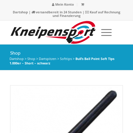
Mein Konto
Dartshop
|
versandbereit in 24 Stunden |
Kauf auf Rechnung
und Finanzierung
Shop
Dartshop
>
Shop
>
Dartspitzen
>
Softtips
>
Bull’s Ball Point Soft Tips
1.000er – Short – schwarz