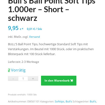
Bull’s Ball Point Soft Tips
1.000er – Short –
schwarz
9,95
*
0,01
€
/
Stk
€
inkl. MwSt.
zzgl.
Versand
BULL’S Ball Point Tips, hochwertige Standard Soft Tips mit
Verstärkungen. Im Beutel mit 1000 Stück, oder im praktischen
Blisterpack mit 100 Stück lieferbar.
Lieferzeit:
2-3 Werktage
Vorrätig
In den Warenkorb
Produkt enthält: 1000
Stk
Artikelnummer:
EMS61101
Kategorien:
Softtips
,
Bull's
Schlagwörter:
Bull's
,