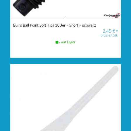
Bull’s Ball Point Soft Tips 100er – Short – schwarz
2,45
€
*
0,02
€
/
Stk
- auf Lager