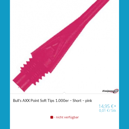
Bull’s AXX Point Soft Tips 1.000er – Short – pink
14,95
€
*
0,01
€
/
Stk
- nicht verfügbar