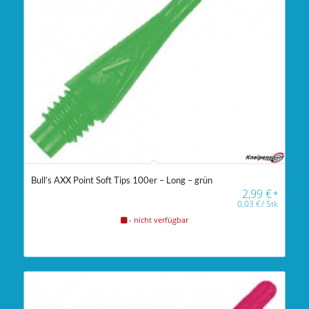
Bull’s AXX Point Soft Tips 100er – Long – grün
2,99
€
*
0,03
€
/
Stk
- nicht verfügbar