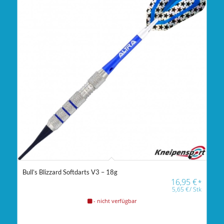
Bull’s Blizzard Softdarts V3 – 18g
16,95
€
*
5,65
€
/
Stk
- nicht verfügbar