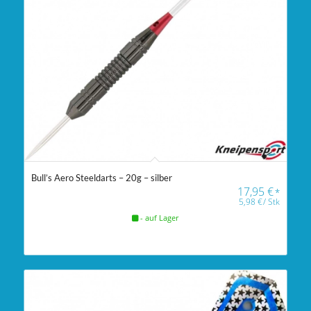
Bull’s Aero Steeldarts – 20g – silber
17,95
€
*
5,98
€
/
Stk
- auf Lager