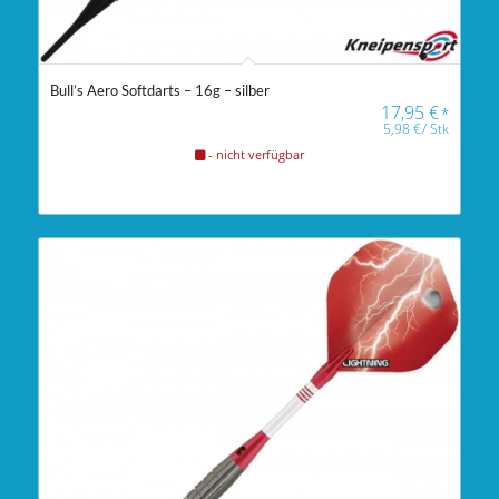
Bull’s Aero Softdarts – 16g – silber
17,95
€
*
5,98
€
/
Stk
- nicht verfügbar