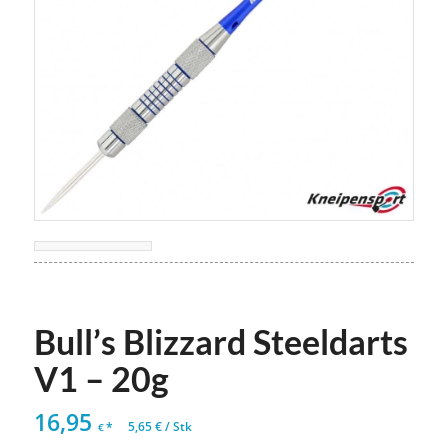
Bull’s Blizzard Steeldarts
V1 – 20g
16,95
*
5,65
€
/
Stk
€