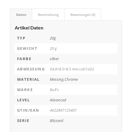
Daten
Beschreibung
Bewertungen (0)
Artikel Daten
TYP
20g
GEWICHT
20 g
FARBE
silber
ABMESSUNG
54.8×8.5×8.5 mm LxD1xD2
MATERIAL
Messing,Chrome
MARKE
Bull's
LEVEL
Advanced
GTIN/EAN
4022847125407
SERIE
Blizzard