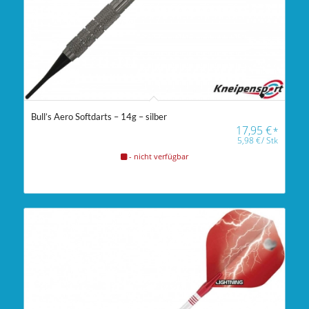
Bull’s Aero Softdarts – 14g – silber
17,95
€
*
5,98
€
/
Stk
- nicht verfügbar