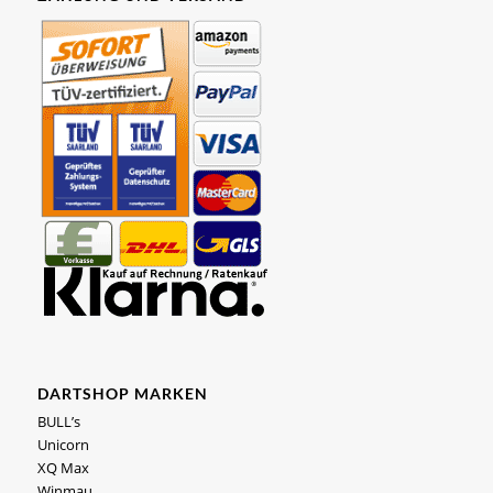
DARTSHOP MARKEN
BULL’s
Unicorn
XQ Max
Winmau