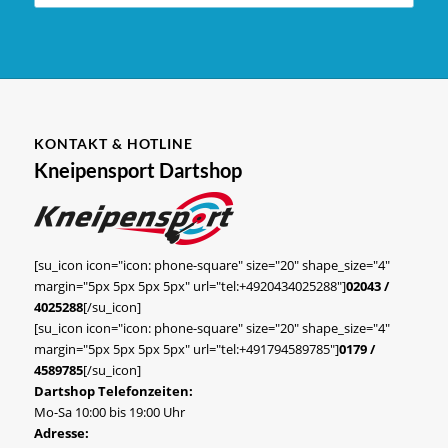
KONTAKT & HOTLINE
Kneipensport Dartshop
[su_icon icon="icon: phone-square" size="20" shape_size="4"
margin="5px 5px 5px 5px" url="tel:+4920434025288"]
02043 /
4025288
[/su_icon]
[su_icon icon="icon: phone-square" size="20" shape_size="4"
margin="5px 5px 5px 5px" url="tel:+491794589785"]
0179 /
4589785
[/su_icon]
Dartshop Telefonzeiten:
Mo-Sa 10:00 bis 19:00 Uhr
Adresse: