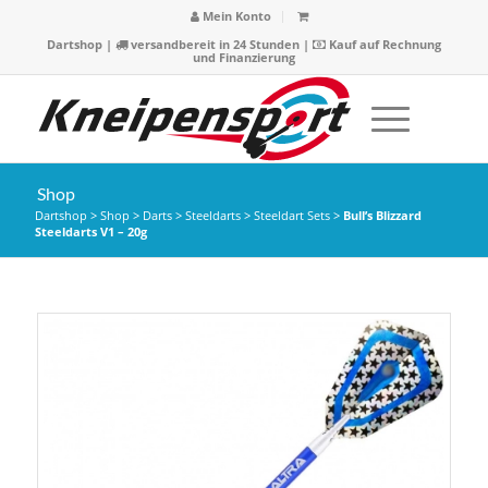
Mein Konto
Dartshop
|
versandbereit in 24 Stunden |
Kauf auf Rechnung
und Finanzierung
Shop
Dartshop
>
Shop
>
Darts
>
Steeldarts
>
Steeldart Sets
>
Bull’s Blizzard
Steeldarts V1 – 20g