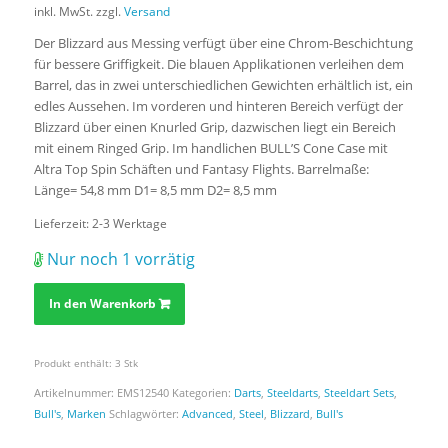
inkl. MwSt.
zzgl.
Versand
Der Blizzard aus Messing verfügt über eine Chrom-Beschichtung
für bessere Griffigkeit. Die blauen Applikationen verleihen dem
Barrel, das in zwei unterschiedlichen Gewichten erhältlich ist, ein
edles Aussehen. Im vorderen und hinteren Bereich verfügt der
Blizzard über einen Knurled Grip, dazwischen liegt ein Bereich
mit einem Ringed Grip. Im handlichen BULL’S Cone Case mit
Altra Top Spin Schäften und Fantasy Flights. Barrelmaße:
Länge= 54,8 mm D1= 8,5 mm D2= 8,5 mm
Lieferzeit:
2-3 Werktage
Nur noch 1 vorrätig
In den Warenkorb
Produkt enthält: 3
Stk
Artikelnummer:
EMS12540
Kategorien:
Darts
,
Steeldarts
,
Steeldart Sets
,
Bull's
,
Marken
Schlagwörter:
Advanced
,
Steel
,
Blizzard
,
Bull's