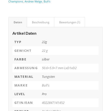
Champions
,
Andree Welge
,
Bull's
Daten
Beschreibung
Bewertungen (1)
Artikel Daten
TYP
22g
GEWICHT
22 g
FARBE
silber
ABMESSUNG
50.6×5.9×7 mm LxD1xD2
MATERIAL
Tungsten
MARKE
Bull's
LEVEL
Pro
GTIN/EAN
4022847141452