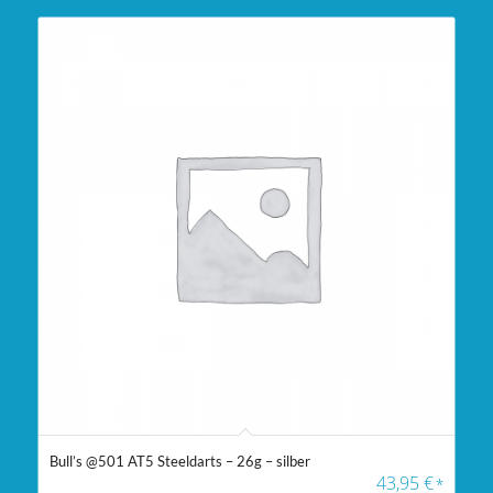
Bull’s @501 AT5 Steeldarts – 26g – silber
43,95
€
*