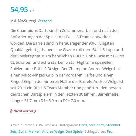
5.00
von 5,
54,95
basierend
*
€
auf
inkl. MwSt.
zzgl.
Versand
1
Kundenbewertung
Die Champions Darts sind in Zusammenarbeit und nach den
Anforderungen der Spieler des BULL'S Teams entwickelt
worden. Die Barrels sind in herausragender 90% Tungsten
Qualität gefertigt haben eine Gravur mit dem BULL'S Logo und
der Spielersignatur. Im handlichen BULL'S Cone Case mit B-Grip
CL Schäften und extra starken 5 Star Flights im speziellen
Spieler- oder BULL'S Design. Der Champion Andree Welge hat
einen Mirco-Ringed Grip in der vorderen Hälfte und einen
Ringed-Grip in der hinteren Hälfte des Barrels. Andree Welge ist
seit 2011 ein BULL'S Team Member und gehört zu den besten
deutschen Dartspielern in den letzten 30 Jahren. Barrelmaße:
Länge= 51,7 mm D1= 5,9 mm D2= 7,0 mm.
Nicht vorrätig
Artikelnummer:
AUV-EMS14145
Kategorien:
Darts
,
Steeldarts
,
Steeldart
Sets
,
Bull's
,
Marken
,
Andree Welge
,
Dart Spieler
Schlagwörter:
Pro
,