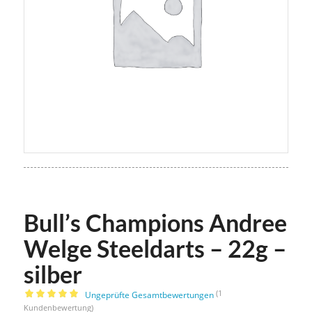
Bull’s Champions Andree
Welge Steeldarts – 22g –
silber
(
1
Ungeprüfte Gesamtbewertungen
Bewertet mit
Kundenbewertung)