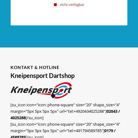
- nicht verfügbar
KONTAKT & HOTLINE
Kneipensport Dartshop
[su_icon icon="icon: phone-square" size="20" shape_size="4"
margin="5px 5px 5px 5px" url="tel:+4920434025288"]
02043 /
4025288
[/su_icon]
[su_icon icon="icon: phone-square" size="20" shape_size="4"
margin="5px 5px 5px 5px" url="tel:+491794589785"]
0179 /
4589785
[/su_icon]