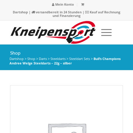
Mein Konto
Dartshop
|
versandbereit in 24 Stunden |
Kauf auf Rechnung
und Finanzierung
Shop
Dartshop
>
Shop
>
Darts
>
Steeldarts
>
Steeldart Sets
>
Bull’s Champions
Andree Welge Steeldarts – 22g – silber