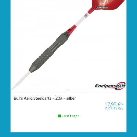
Bull’s Aero Steeldarts – 23g – silber
17,95
€
*
5,98
€
/
Stk
- auf Lager