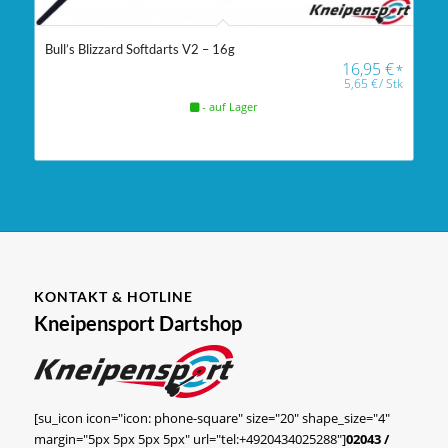
Bull’s Blizzard Softdarts V2 – 16g
16,95
€
*
5,65
€
/
Stk
- auf Lager
KONTAKT & HOTLINE
Kneipensport Dartshop
[su_icon icon="icon: phone-square" size="20" shape_size="4"
margin="5px 5px 5px 5px" url="tel:+4920434025288"]
02043 /