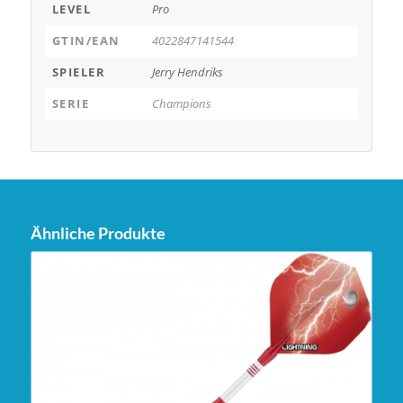
LEVEL
Pro
GTIN/EAN
4022847141544
SPIELER
Jerry Hendriks
SERIE
Champions
Ähnliche Produkte