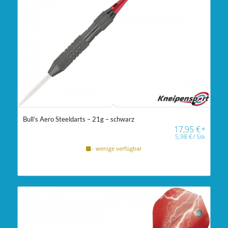
Bull’s Aero Steeldarts – 21g – schwarz
17,95
€
*
5,98
€
/
Stk
- wenige verfügbar