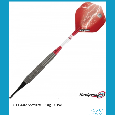
Bull’s Aero Softdarts – 14g – silber
17,95
€
*
5,98
€
/
Stk