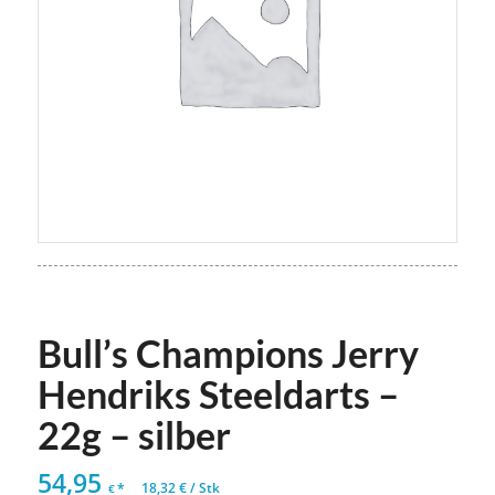
Bull’s Champions Jerry
Hendriks Steeldarts –
22g – silber
54,95
*
18,32
€
/
Stk
€