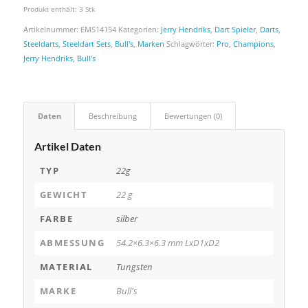
Produkt enthält: 3
Stk
Artikelnummer:
EMS14154
Kategorien:
Jerry Hendriks
,
Dart Spieler
,
Darts
,
Steeldarts
,
Steeldart Sets
,
Bull's
,
Marken
Schlagwörter:
Pro
,
Champions
,
Jerry Hendriks
,
Bull's
Daten
Beschreibung
Bewertungen (0)
Artikel Daten
TYP
22g
GEWICHT
22 g
FARBE
silber
ABMESSUNG
54.2×6.3×6.3 mm LxD1xD2
MATERIAL
Tungsten
MARKE
Bull's