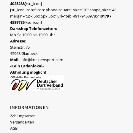
4025288
[/su_icon]
[su_icon icon="icon: phone-square" size="20" shape_size="4"
margin="5px 5px 5px 5px" url="tel:+491794589785"]
0179 /
4589785
[/su_icon]
Dartshop Telefonzeiten:
Mo-Sa 10:00 bis 19:00 Uhr
Adresse:
Steinstr. 75
45968 Gladbeck
Mail:
info@kneipensport.com
-Kein Ladenlokal-
Abholung möglich!
INFORMATIONEN
Zahlungsarten
Versandarten
AGB