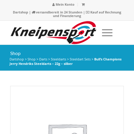
Mein Konto
Dartshop
|
versandbereit in 24 Stunden |
Kauf auf Rechnung
und Finanzierung
Shop
Dartshop
>
Shop
>
Darts
>
Steeldarts
>
Steeldart Sets
>
Bull’s Champions
Jerry Hendriks Steeldarts – 22g – silber