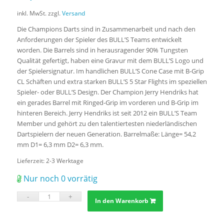
inkl. MwSt.
zzgl.
Versand
Die Champions Darts sind in Zusammenarbeit und nach den
Anforderungen der Spieler des BULL’S Teams entwickelt
worden. Die Barrels sind in herausragender 90% Tungsten
Qualität gefertigt, haben eine Gravur mit dem BULL’S Logo und
der Spielersignatur. Im handlichen BULL’S Cone Case mit B-Grip
CL Schäften und extra starken BULL’S 5 Star Flights im speziellen
Spieler- oder BULL’S Design. Der Champion Jerry Hendriks hat
ein gerades Barrel mit Ringed-Grip im vorderen und B-Grip im
hinteren Bereich. Jerry Hendriks ist seit 2012 ein BULL’S Team
Member und gehört zu den talentiertesten niederländischen
Dartspielern der neuen Generation. Barrelmaße: Länge= 54,2
mm D1= 6,3 mm D2= 6,3 mm.
Lieferzeit:
2-3 Werktage
Nur noch 0 vorrätig
In den Warenkorb