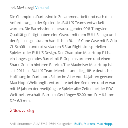
inkl. MwSt.
zzgl.
Versand
Die Champions Darts sind in Zusammenarbeit und nach den
Anforderungen der Spieler des BULL'S Teams entwickelt
worden. Die Barrels sind in herausragender 90% Tungsten
Qualität gefertigt haben eine Gravur mit dem BULL'S Logo und
der Spielersignatur. Im handlichen BULL'S Cone Case mit B-Grip
CL Schäften und extra starken 5 Star Flights im speziellen
Spieler- oder BULL'S Design. Der Champion Max Hopp P1 hat
ein langes, gerades Barrel mit B-Grip im vorderen und einem
Shark-Grip im hinteren Bereich. The Maximiser Max Hopp ist
seit 2011 ein BULL'S Team Member und die größte deutsche
Hoffnung im Dartsport. Schon im Alter von 14 Jahren gewann
Max Hopp Weltranglistenturniere bei den Senioren und er war
mit 16 Jahren der zweitjüngste Spieler aller Zeiten bei der PDC
Weltmeisterschaft. Barrelmaße: Länge= 52,00 mm D1= 6,1 mm
D2= 6,3 mm.
Nicht vorrätig
Artikelnummer:
AUV-EMS19864
Kategorien:
Bull's
,
Marken
,
Max Hopp
,