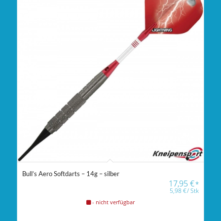
Bull’s Aero Softdarts – 14g – silber
17,95
€
*
5,98
€
/
Stk
- nicht verfügbar