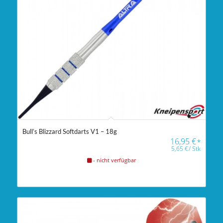
Bull’s Blizzard Softdarts V1 – 18g
16,95
€
*
5,65
€
/
Stk
- nicht verfügbar