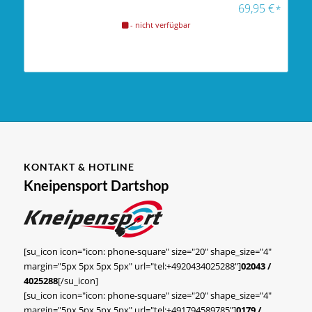
69,95
€
*
- nicht verfügbar
KONTAKT & HOTLINE
Kneipensport Dartshop
[su_icon icon="icon: phone-square" size="20" shape_size="4"
margin="5px 5px 5px 5px" url="tel:+4920434025288"]
02043 /
4025288
[/su_icon]
[su_icon icon="icon: phone-square" size="20" shape_size="4"
margin="5px 5px 5px 5px" url="tel:+491794589785"]
0179 /