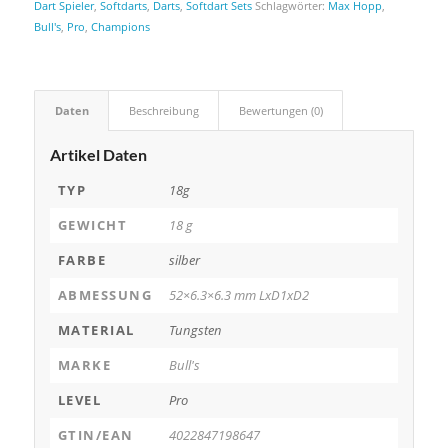
Dart Spieler
,
Softdarts
,
Darts
,
Softdart Sets
Schlagwörter:
Max Hopp
,
Bull's
,
Pro
,
Champions
Daten
Beschreibung
Bewertungen (0)
Artikel Daten
TYP
18g
GEWICHT
18 g
FARBE
silber
ABMESSUNG
52×6.3×6.3 mm LxD1xD2
MATERIAL
Tungsten
MARKE
Bull's
LEVEL
Pro
GTIN/EAN
4022847198647