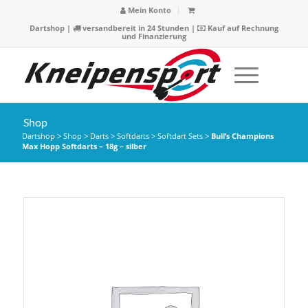
Mein Konto
Dartshop
|
versandbereit in 24 Stunden |
Kauf auf Rechnung
und Finanzierung
Shop
Dartshop
>
Shop
>
Darts
>
Softdarts
>
Softdart Sets
>
Bull’s Champions
Max Hopp Softdarts – 18g – silber