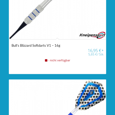
Bull’s Blizzard Softdarts V1 – 16g
16,95
€
*
5,65
€
/
Stk
- nicht verfügbar