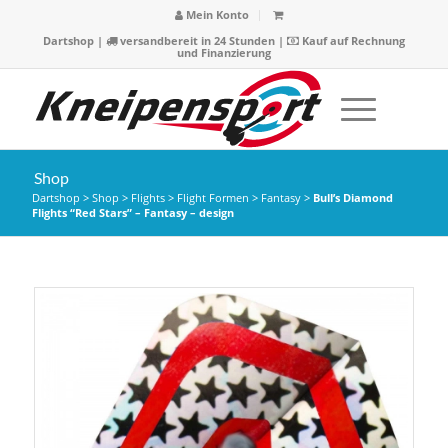
Mein Konto
Dartshop
|
versandbereit in 24 Stunden |
Kauf auf Rechnung
und Finanzierung
Shop
Dartshop
>
Shop
>
Flights
>
Flight Formen
>
Fantasy
>
Bull’s Diamond
Flights “Red Stars” – Fantasy – design