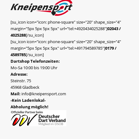
[su_icon icon="icon: phone-square" size="20" shape_size="4"
margin="5px 5px 5px 5px" url="tel:+4920434025288"]
02043 /
4025288
[/su_icon]
[su_icon icon="icon: phone-square" size="20" shape_size="4"
margin="5px 5px 5px 5px" url="tel:+491794589785"]
0179 /
4589785
[/su_icon]
Dartshop Telefonzeiten:
Mo-Sa 10:00 bis 19:00 Uhr
Adresse:
Steinstr. 75
45968 Gladbeck
Mail:
info@kneipensport.com
-Kein Ladenlokal-
Abholung möglich!