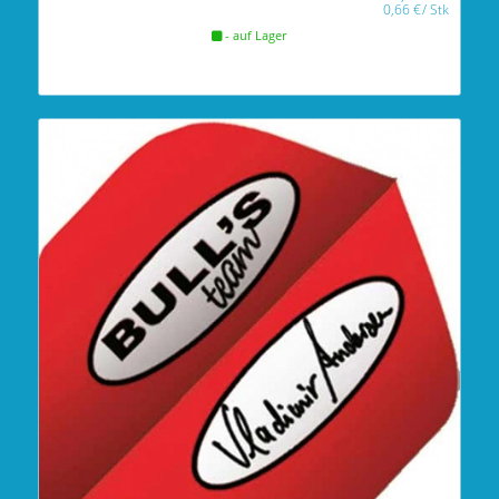
0,66
€
/
Stk
- auf Lager