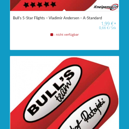
Bull’s 5-Star Flights – Vladimir Andersen – A-Standard
1,99
€
*
0,66
€
/
Stk
- nicht verfügbar