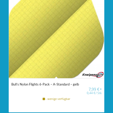
Bull’s Nylon Flights 6-Pack – A-Standard – gelb
7,99
€
*
0,44
€
/
Stk
- wenige verfügbar