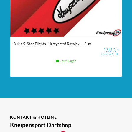
Bull’s 5-Star Flights – Krzysztof Ratajski – Slim
1,99
€
*
0,66
€
/
Stk
- auf Lager
KONTAKT & HOTLINE
Kneipensport Dartshop