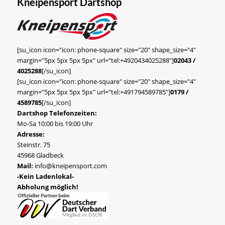
Kneipensport Dartshop
[su_icon icon="icon: phone-square" size="20" shape_size="4"
margin="5px 5px 5px 5px" url="tel:+4920434025288"]
02043 /
4025288
[/su_icon]
[su_icon icon="icon: phone-square" size="20" shape_size="4"
margin="5px 5px 5px 5px" url="tel:+491794589785"]
0179 /
4589785
[/su_icon]
Dartshop Telefonzeiten:
Mo-Sa 10:00 bis 19:00 Uhr
Adresse:
Steinstr. 75
45968 Gladbeck
Mail:
info@kneipensport.com
-Kein Ladenlokal-
Abholung möglich!