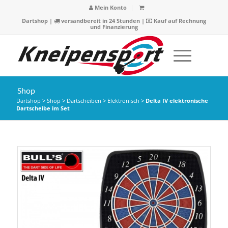
Mein Konto
Dartshop
|
versandbereit in 24 Stunden |
Kauf auf Rechnung
und Finanzierung
Shop
Dartshop
>
Shop
>
Dartscheiben
>
Elektronisch
>
Delta IV elektronische
Dartscheibe im Set