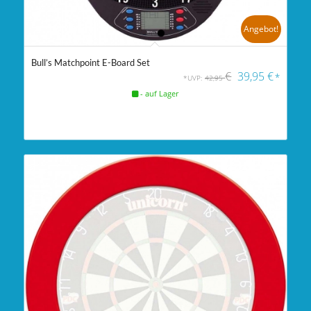
Angebot!
Bull’s Matchpoint E-Board Set
€
39,95
€
*
*UVP:
42,95
- auf Lager