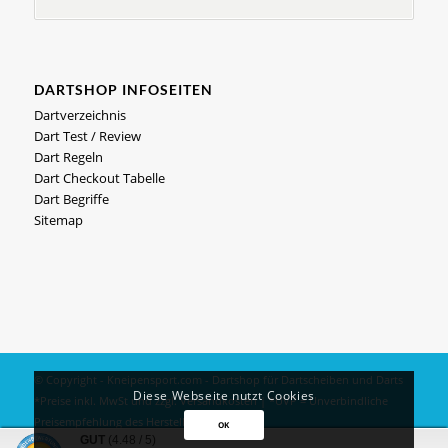
DARTSHOP INFOSEITEN
Dartverzeichnis
Dart Test / Review
Dart Regeln
Dart Checkout Tabelle
Dart Begriffe
Sitemap
© Copyright - Kneipensport.com -
Dartshop
für
Dartscheiben
und
Darts
Diese Webseite nutzt Cookies
*Preise inkl. MwSt und zzgl.
Versandkosten
| *UVP = Unverbindliche
Preisempfehlung des Herstellers
OK
GUT
(4.48 / 5)
Impressum
|
Datenschutz