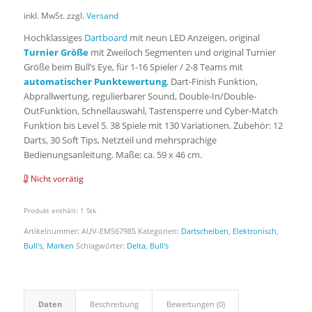
inkl. MwSt.
zzgl.
Versand
Hochklassiges
Dartboard
mit neun LED Anzeigen, original
Turnier Größe
mit Zweiloch Segmenten und original Turnier
Größe beim Bull’s Eye, für 1-16 Spieler / 2-8 Teams mit
automatischer Punktewertung
, Dart-Finish Funktion,
Abprallwertung, regulierbarer Sound, Double-In/Double-
OutFunktion, Schnellauswahl, Tastensperre und Cyber-Match
Funktion bis Level 5. 38 Spiele mit 130 Variationen. Zubehör: 12
Darts, 30 Soft Tips, Netzteil und mehrsprachige
Bedienungsanleitung. Maße: ca. 59 x 46 cm.
Nicht vorrätig
Produkt enthält: 1
Stk
Artikelnummer:
AUV-EMS67985
Kategorien:
Dartscheiben
,
Elektronisch
,
Bull's
,
Marken
Schlagwörter:
Delta
,
Bull's
Daten
Beschreibung
Bewertungen (0)