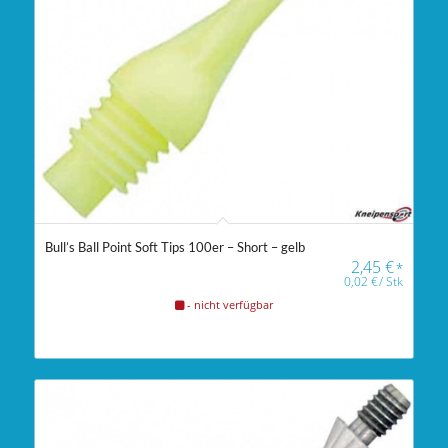
Bull’s Ball Point Soft Tips 100er – Short – gelb
2,45
€
*
0,02
€
/
Stk
- nicht verfügbar