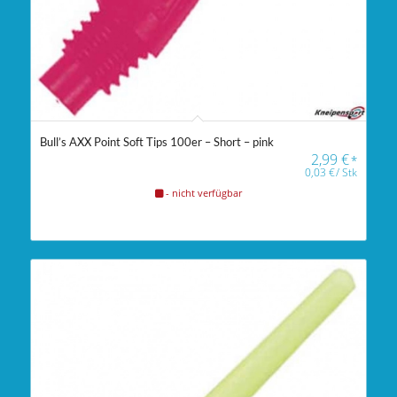
Bull’s AXX Point Soft Tips 100er – Short – pink
2,99
€
*
0,03
€
/
Stk
- nicht verfügbar