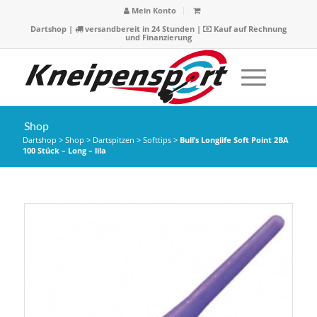
Mein Konto
Dartshop
|
versandbereit in 24 Stunden |
Kauf auf Rechnung
und Finanzierung
Shop
Dartshop
>
Shop
>
Dartspitzen
>
Softtips
>
Bull’s Longlife Soft Point 2BA
100 Stück – Long – lila