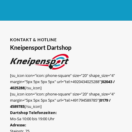
KONTAKT & HOTLINE
Kneipensport Dartshop
[su_icon icon="icon: phone-square" size="20" shape_size="4"
margin="5px 5px 5px 5px" url="tel:+4920434025288"]
02043 /
4025288
[/su_icon]
[su_icon icon="icon: phone-square" size="20" shape_size="4"
margin="5px 5px 5px 5px" url="tel:+491794589785"]
0179 /
4589785
[/su_icon]
Dartshop Telefonzeiten:
Mo-Sa 10:00 bis 19:00 Uhr
Adresse:
Steinstr. 75