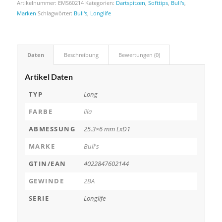
Artikelnummer:
EMS60214
Kategorien:
Dartspitzen
,
Softtips
,
Bull's
,
Marken
Schlagwörter:
Bull's
,
Longlife
Daten
Beschreibung
Bewertungen (0)
Artikel Daten
TYP
Long
FARBE
lila
ABMESSUNG
25.3×6 mm LxD1
MARKE
Bull's
GTIN/EAN
4022847602144
GEWINDE
2BA
SERIE
Longlife