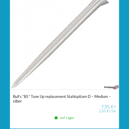
Bull’s “B5” Tune Up replacement Stahlspitzen D – Medium –
silber
7,95
€
*
2,65
€
/
Stk
- auf Lager