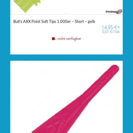
Bull’s AXX Point Soft Tips 1.000er – Short – gelb
14,95
€
*
0,01
€
/
Stk
- nicht verfügbar