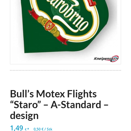
Bull’s Motex Flights
“Staro” – A-Standard –
design
1,49
*
0,50
€
/
Stk
€