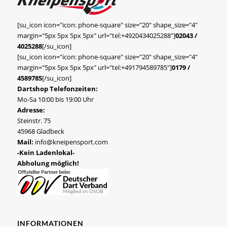
[su_icon icon="icon: phone-square" size="20" shape_size="4"
margin="5px 5px 5px 5px" url="tel:+4920434025288"]
02043 /
4025288
[/su_icon]
[su_icon icon="icon: phone-square" size="20" shape_size="4"
margin="5px 5px 5px 5px" url="tel:+491794589785"]
0179 /
4589785
[/su_icon]
Dartshop Telefonzeiten:
Mo-Sa 10:00 bis 19:00 Uhr
Adresse:
Steinstr. 75
45968 Gladbeck
Mail:
info@kneipensport.com
-Kein Ladenlokal-
Abholung möglich!
INFORMATIONEN