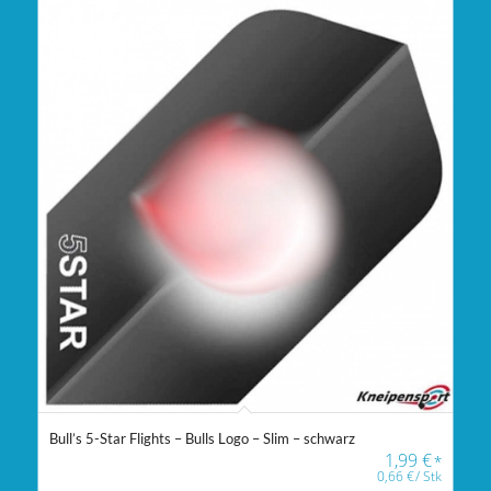
Bull’s 5-Star Flights – Bulls Logo – Slim – schwarz
1,99
€
*
0,66
€
/
Stk