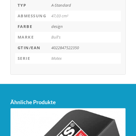
TYP
A-Standard
ABMESSUNG
47,03 cm²
FARBE
design
MARKE
Bull's
GTIN/EAN
4022847522350
SERIE
Motex
Ähnliche Produkte