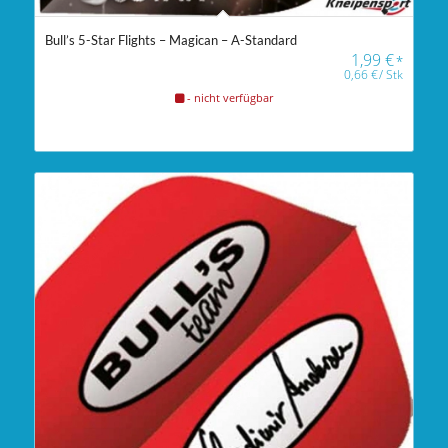
Bull’s 5-Star Flights – Magican – A-Standard
1,99
€
*
0,66
€
/
Stk
- nicht verfügbar