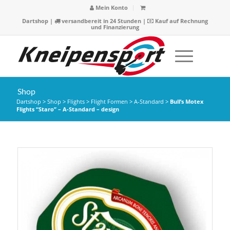
Mein Konto
Dartshop
|
versandbereit in 24 Stunden |
Kauf auf Rechnung
und Finanzierung
Shop
Dartshop
>
Shop
>
Flights
>
Flight Formen
>
A-Standard
>
Bull’s Motex
Flights “Staro” – A-Standard – design