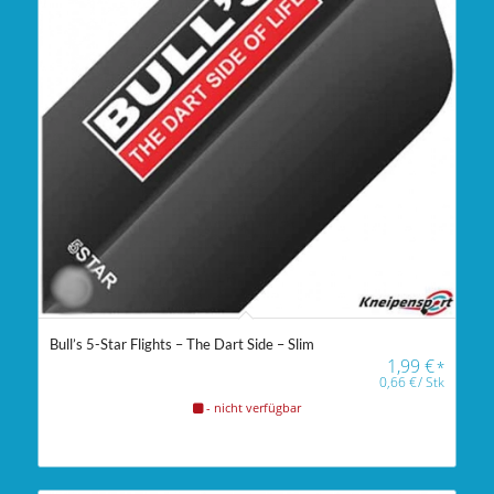
Bull’s 5-Star Flights – The Dart Side – Slim
1,99
€
*
0,66
€
/
Stk
- nicht verfügbar