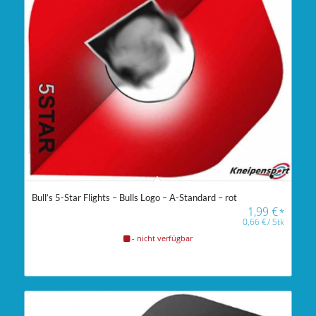
Bull’s 5-Star Flights – Bulls Logo – A-Standard – rot
1,99
€
*
0,66
€
/
Stk
- nicht verfügbar