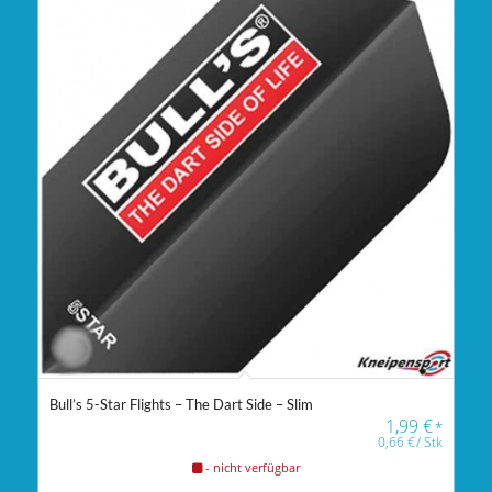
Bull’s 5-Star Flights – The Dart Side – Slim
1,99
€
*
0,66
€
/
Stk
- nicht verfügbar