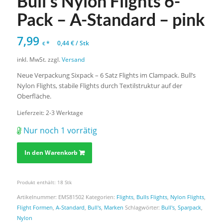
Bull’s Nylon Flights 6-
Pack – A-Standard – pink
7,99
*
0,44
€
/
Stk
€
inkl. MwSt.
zzgl.
Versand
Neue Verpackung Sixpack – 6 Satz Flights im Clampack. Bull’s
Nylon Flights, stabile Flights durch Textilstruktur auf der
Oberfläche.
Lieferzeit:
2-3 Werktage
Nur noch 1 vorrätig
In den Warenkorb
Produkt enthält: 18
Stk
Artikelnummer:
EMS81502
Kategorien:
Flights
,
Bulls Flights
,
Nylon Flights
,
Flight Formen
,
A-Standard
,
Bull's
,
Marken
Schlagwörter:
Bull's
,
Sparpack
,
Nylon