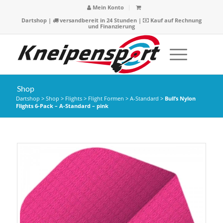
Mein Konto
Dartshop
|
versandbereit in 24 Stunden |
Kauf auf Rechnung
und Finanzierung
Shop
Dartshop
>
Shop
>
Flights
>
Flight Formen
>
A-Standard
>
Bull’s Nylon
Flights 6-Pack – A-Standard – pink