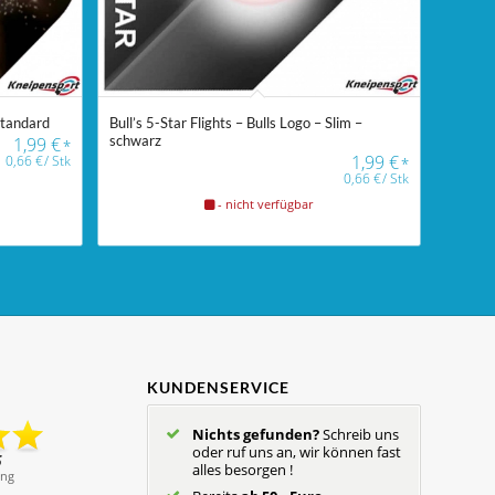
Standard
Bull’s 5-Star Flights – Bulls Logo – Slim –
schwarz
1,99
€
*
1,99
€
0,66
€
/
Stk
*
0,66
€
/
Stk
- nicht verfügbar
KUNDENSERVICE
Nichts gefunden?
Schreib uns
oder ruf uns an, wir können fast
alles besorgen !