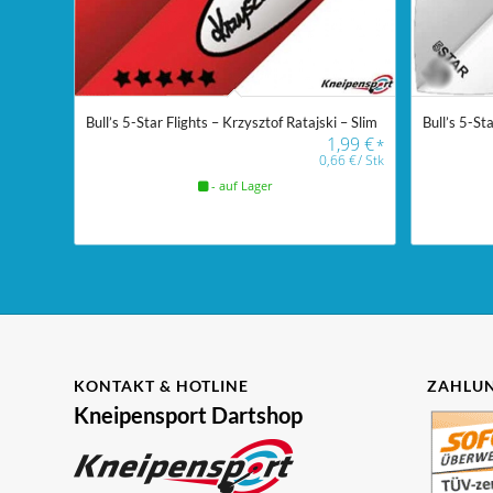
Bull’s 5-Star Flights – Krzysztof Ratajski – Slim
Bull’s 5-St
1,99
€
*
0,66
€
/
Stk
- auf Lager
KONTAKT & HOTLINE
ZAHLUN
Kneipensport Dartshop