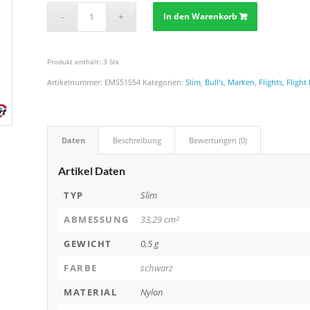
In den Warenkorb
Produkt enthält: 3
Stk
Artikelnummer:
EMS51554
Kategorien:
Slim
,
Bull's
,
Marken
,
Flights
,
Flight
Daten
Beschreibung
Bewertungen (0)
Artikel Daten
TYP
Slim
ABMESSUNG
33,29 cm²
GEWICHT
0,5 g
FARBE
schwarz
MATERIAL
Nylon