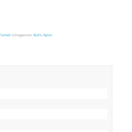
 Formen
Schlagwörter:
Bull's
,
Nylon