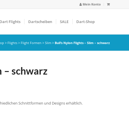
Mein Konto
Dart Flights
Dartscheiben
SALE
Dart-Shop
hop
>
Flights
>
Flight Formen
>
Slim
>
Bull’s Nylon Flights – Slim – schwarz
im – schwarz
schiedlichen Schnittformen und Designs erhältlich.