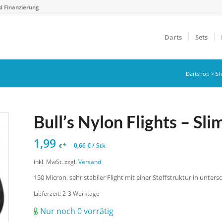
d Finanzierung
Darts
Sets
Dartshop
>
S
Bull’s Nylon Flights – Sl
1,99
*
0,66
€
/
Stk
€
inkl. MwSt.
zzgl.
Versand
150 Micron, sehr stabiler Flight mit einer Stoffstruktur in unter
Lieferzeit:
2-3 Werktage
Nur noch 0 vorrätig