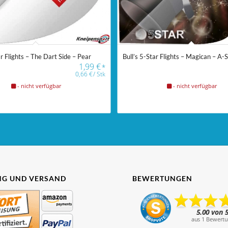
ar Flights – The Dart Side – Pear
Bull’s 5-Star Flights – Magican – A-
1,99
€
*
0,66
€
/
Stk
- nicht verfügbar
- nicht verfügbar
G UND VERSAND
BEWERTUNGEN