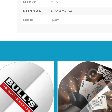
MARKE
Bull's
GTIN/EAN
4022847515543
SERIE
Nylon