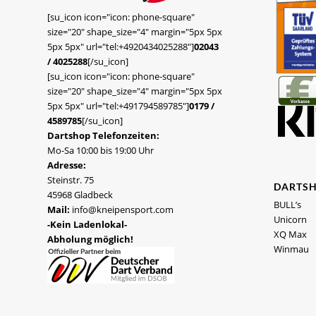
[su_icon icon="icon: phone-square"
size="20" shape_size="4" margin="5px 5px
5px 5px" url="tel:+4920434025288"]
02043
/ 4025288
[/su_icon]
[su_icon icon="icon: phone-square"
size="20" shape_size="4" margin="5px 5px
5px 5px" url="tel:+491794589785"]
0179 /
4589785
[/su_icon]
Dartshop Telefonzeiten:
Mo-Sa 10:00 bis 19:00 Uhr
Adresse:
Steinstr. 75
DARTS
45968 Gladbeck
BULL’s
Mail:
info@kneipensport.com
Unicorn
-Kein Ladenlokal-
XQ Max
Abholung möglich!
Winmau