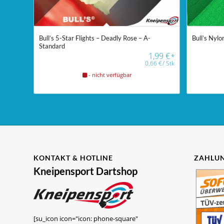
Bull’s 5-Star Flights – Deadly Rose – A-
Bull’s Nylo
Standard
1,99
€
*
0,66
€
/
Stk
- nicht verfügbar
KONTAKT & HOTLINE
ZAHLUN
Kneipensport Dartshop
[su_icon icon="icon: phone-square"