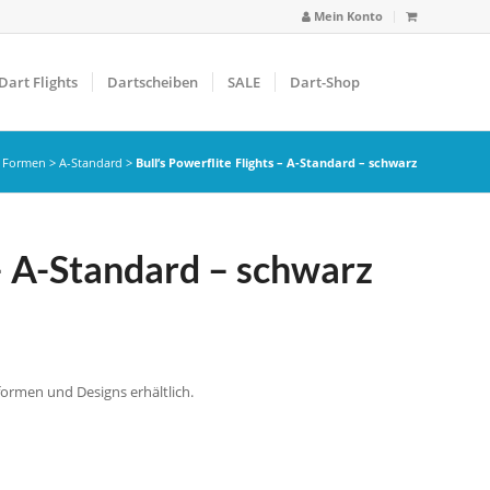
Mein Konto
Dart Flights
Dartscheiben
SALE
Dart-Shop
t Formen
>
A-Standard
>
Bull’s Powerflite Flights – A-Standard – schwarz
 – A-Standard – schwarz
tformen und Designs erhältlich.