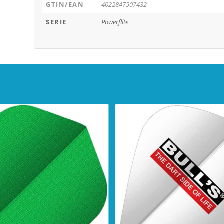
GTIN/EAN
4022847507432
SERIE
Powerflite