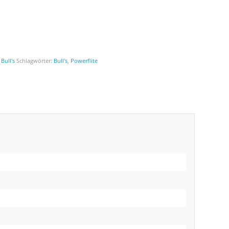
,
Bull's
Schlagwörter:
Bull's
,
Powerflite