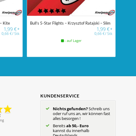
 – Kite
Bull’s 5-Star Flights – Krzysztof Ratajski – Slim
1,99
€
1,99
€
*
*
0,66
€
/
Stk
0,66
€
/
Stk
- auf Lager
KUNDENSERVICE
Nichts gefunden?
Schreib uns
oder ruf uns an, wir können fast
alles besorgen !
Bereits
ab 50,- Euro
kannst du innerhalb
Deutschlands