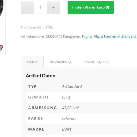
In den Warenkorb
Produkt enthält: 3
Stk
Artikelnummer:
EMS50743
Kategorien:
Flights
,
Flight Formen
,
A-Standard
Daten
Beschreibung
Bewertungen (0)
Artikel Daten
TYP
A-Standard
GEWICHT
0,7 g
ABMESSUNG
47,03 cm²
FARBE
schwarz
MARKE
Bull's