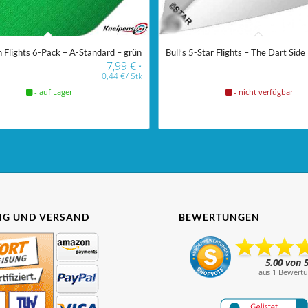
n Flights 6-Pack – A-Standard – grün
Bull’s 5-Star Flights – The Dart Side
7,99
€
*
0,44
€
/
Stk
- auf Lager
- nicht verfügbar
G UND VERSAND
BEWERTUNGEN