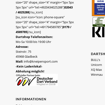
size="20" shape_size="4" margin="5px 5px
5px 5px" url="tel:+4920434025288"]
02043
/ 4025288
[/su_icon]
[su_icon icon="icon: phone-square"
size="20" shape_size="4" margin="5px 5px
5px 5px" url="tel:+491794589785"]
0179 /
4589785
[/su_icon]
Dartshop Telefonzeiten:
Mo-Sa 10:00 bis 19:00 Uhr
Adresse:
Steinstr. 75
DARTS
45968 Gladbeck
BULL’s
Mail:
info@kneipensport.com
Unicorn
-Kein Ladenlokal-
XQ Max
Abholung möglich!
Winmau
INFORMATIONEN