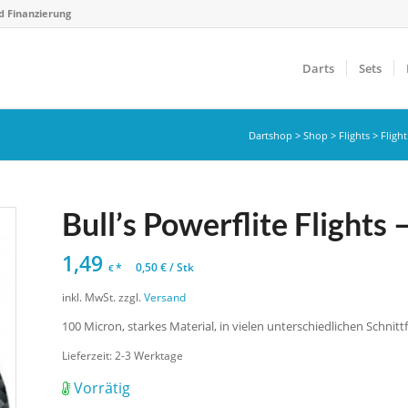
d Finanzierung
Darts
Sets
Dartshop
>
Shop
>
Flights
>
Fligh
Bull’s Powerflite Flights
1,49
*
0,50
€
/
Stk
€
inkl. MwSt.
zzgl.
Versand
100 Micron, starkes Material, in vielen unterschiedlichen Schnit
Lieferzeit:
2-3 Werktage
Vorrätig