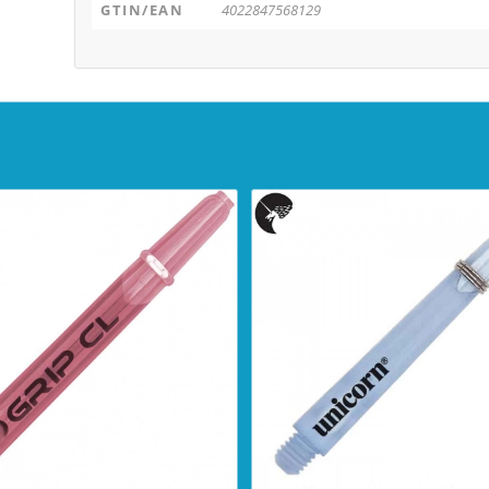
GTIN/EAN
4022847568129