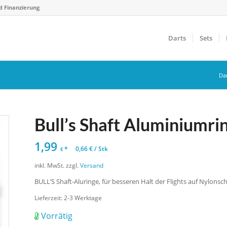
d Finanzierung
Darts
Sets
Da
Bull’s Shaft Aluminiumri
1,99
*
0,66
€
/
Stk
€
inkl. MwSt.
zzgl.
Versand
BULL’S Shaft-Aluringe, für besseren Halt der Flights auf Nylonsc
Lieferzeit:
2-3 Werktage
Vorrätig