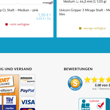
ip CL Shaft – Medium – pink
Unicorn Gripper 3 Mirage Shaft – M
blau
1,99
€
*
0,66
€
/
Stk
- nicht verfügbar
- wenige verfügbar
G UND VERSAND
BEWERTUNGEN