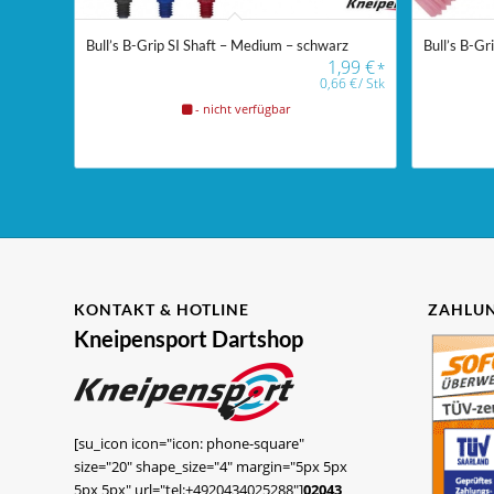
Bull’s B-Grip SI Shaft – Medium – schwarz
Bull’s B-Gr
1,99
€
*
0,66
€
/
Stk
- nicht verfügbar
KONTAKT & HOTLINE
ZAHLUN
Kneipensport Dartshop
[su_icon icon="icon: phone-square"
size="20" shape_size="4" margin="5px 5px
5px 5px" url="tel:+4920434025288"]
02043