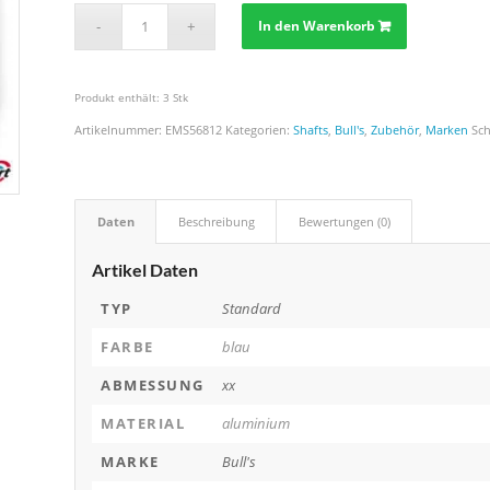
In den Warenkorb
Produkt enthält: 3
Stk
Artikelnummer:
EMS56812
Kategorien:
Shafts
,
Bull's
,
Zubehör
,
Marken
Sc
Daten
Beschreibung
Bewertungen (0)
Artikel Daten
TYP
Standard
FARBE
blau
ABMESSUNG
xx
MATERIAL
aluminium
MARKE
Bull's