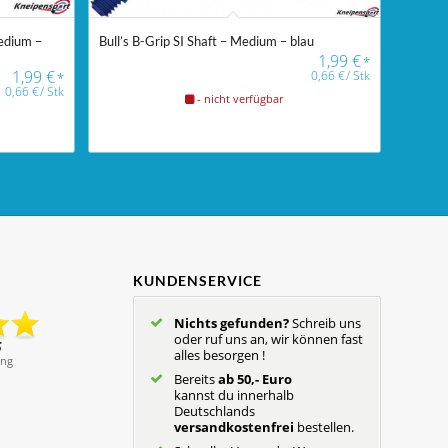
edium –
Bull’s B-Grip SI Shaft – Medium – blau
1,99
€
*
1,99
€
0,66
€
/
Stk
*
0,66
€
/
Stk
- nicht verfügbar
KUNDENSERVICE
Nichts gefunden?
Schreib uns
oder ruf uns an, wir können fast
alles besorgen !
Bereits
ab 50,- Euro
kannst du innerhalb
Deutschlands
versandkostenfrei
bestellen.