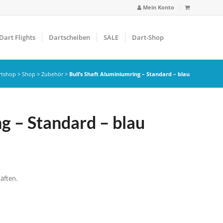
Mein Konto
Dart Flights
Dartscheiben
SALE
Dart-Shop
rtshop
>
Shop
>
Zubehör
>
Bull’s Shaft Aluminiumring – Standard – blau
ng – Standard – blau
häften.