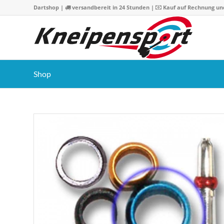
Dartshop
|
versandbereit in 24 Stunden |
Kauf auf Rechnung un
Shop