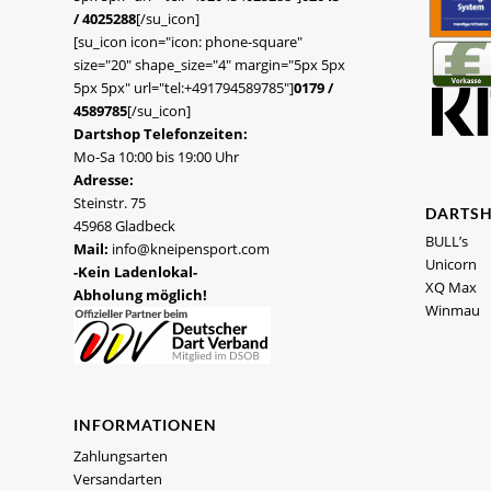
/ 4025288
[/su_icon]
[su_icon icon="icon: phone-square"
size="20" shape_size="4" margin="5px 5px
5px 5px" url="tel:+491794589785"]
0179 /
4589785
[/su_icon]
Dartshop Telefonzeiten:
Mo-Sa 10:00 bis 19:00 Uhr
Adresse:
Steinstr. 75
DARTS
45968 Gladbeck
BULL’s
Mail:
info@kneipensport.com
Unicorn
-Kein Ladenlokal-
XQ Max
Abholung möglich!
Winmau
INFORMATIONEN
Zahlungsarten
Versandarten