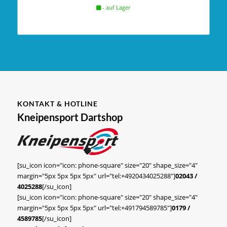
- auf Lager
KONTAKT & HOTLINE
Kneipensport Dartshop
[su_icon icon="icon: phone-square" size="20" shape_size="4"
margin="5px 5px 5px 5px" url="tel:+4920434025288"]
02043 /
4025288
[/su_icon]
[su_icon icon="icon: phone-square" size="20" shape_size="4"
margin="5px 5px 5px 5px" url="tel:+491794589785"]
0179 /
4589785
[/su_icon]