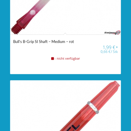
Bull’s B-Grip SI Shaft – Medium – rot
1,99
€
*
0,66
€
/
Stk
- nicht verfügbar