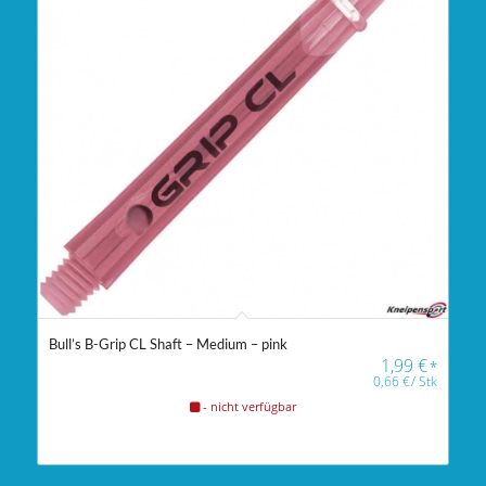
Bull’s B-Grip CL Shaft – Medium – pink
1,99
€
*
0,66
€
/
Stk
- nicht verfügbar