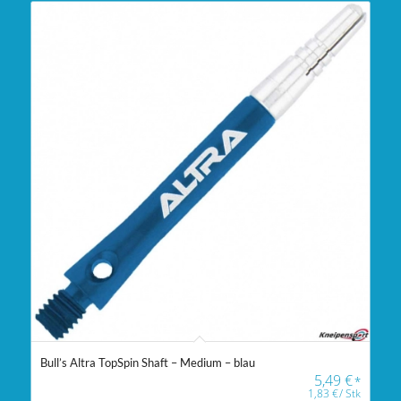
Bull’s Altra TopSpin Shaft – Medium – blau
5,49
€
*
1,83
€
/
Stk