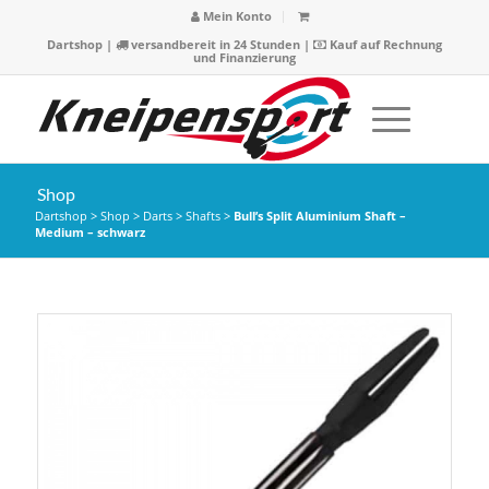
Mein Konto
Dartshop
|
versandbereit in 24 Stunden |
Kauf auf Rechnung
und Finanzierung
Shop
Dartshop
>
Shop
>
Darts
>
Shafts
>
Bull’s Split Aluminium Shaft –
Medium – schwarz