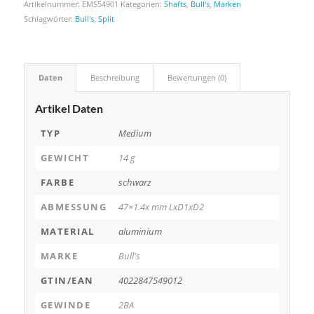
Artikelnummer:
EMS54901
Kategorien:
Shafts
,
Bull's
,
Marken
Schlagwörter:
Bull's
,
Split
Daten
Beschreibung
Bewertungen (0)
Artikel Daten
TYP
Medium
GEWICHT
14 g
FARBE
schwarz
ABMESSUNG
47×1.4x mm LxD1xD2
MATERIAL
aluminium
MARKE
Bull's
GTIN/EAN
4022847549012
GEWINDE
2BA