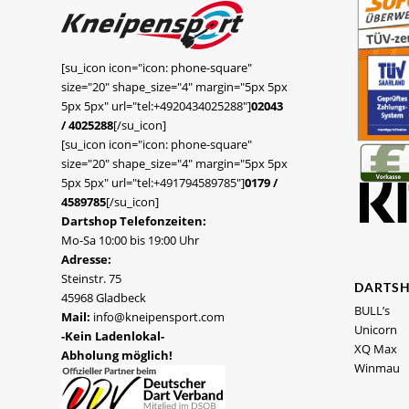
[su_icon icon="icon: phone-square"
size="20" shape_size="4" margin="5px 5px
5px 5px" url="tel:+4920434025288"]
02043
/ 4025288
[/su_icon]
[su_icon icon="icon: phone-square"
size="20" shape_size="4" margin="5px 5px
5px 5px" url="tel:+491794589785"]
0179 /
4589785
[/su_icon]
Dartshop Telefonzeiten:
Mo-Sa 10:00 bis 19:00 Uhr
Adresse:
Steinstr. 75
DARTS
45968 Gladbeck
BULL’s
Mail:
info@kneipensport.com
Unicorn
-Kein Ladenlokal-
XQ Max
Abholung möglich!
Winmau