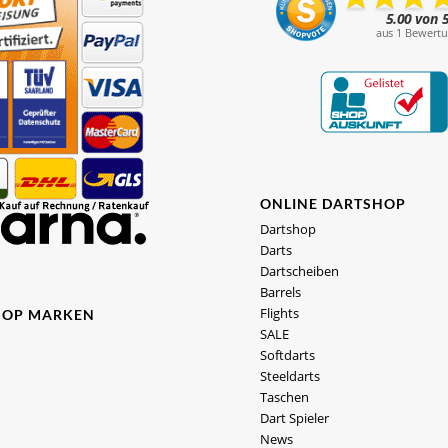
ONLINE DARTSHOP
Dartshop
Darts
Dartscheiben
Barrels
Flights
HOP MARKEN
SALE
Softdarts
Steeldarts
Taschen
Dart Spieler
News