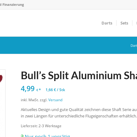
d Finanzierung
Darts
Sets
Dar
Bull’s Split Aluminium Sha
4,99
*
1,66
€
/
Stk
€
inkl. MwSt.
zzgl.
Versand
Aktuelles Design und gute Qualität zeichnen diese Shaft Serie a
in zwei Längen für unterschiedliche Flugeigenschaften erhältlich
Lieferzeit:
2-3 Werktage
Nur noch 1 vorrätig