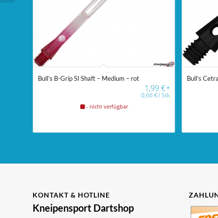
Bull’s B-Grip SI Shaft – Medium – rot
Bull’s Cetr
1,99
€
*
0,66
€
/
Stk
- nicht verfügbar
KONTAKT & HOTLINE
ZAHLUN
Kneipensport Dartshop