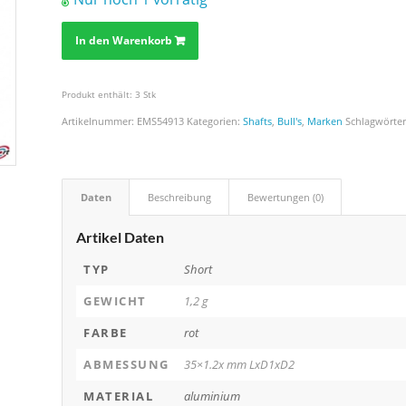
In den Warenkorb
Produkt enthält: 3
Stk
Artikelnummer:
EMS54913
Kategorien:
Shafts
,
Bull's
,
Marken
Schlagwörte
Daten
Beschreibung
Bewertungen (0)
Artikel Daten
TYP
Short
GEWICHT
1,2 g
FARBE
rot
ABMESSUNG
35×1.2x mm LxD1xD2
MATERIAL
aluminium