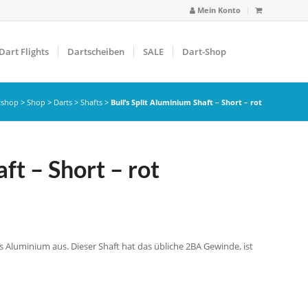
Mein Konto
Dart Flights
Dartscheiben
SALE
Dart-Shop
tshop
>
Shop
>
Darts
>
Shafts
>
Bull’s Split Aluminium Shaft – Short – rot
ft – Short – rot
us Aluminium aus. Dieser Shaft hat das übliche 2BA Gewinde, ist
.