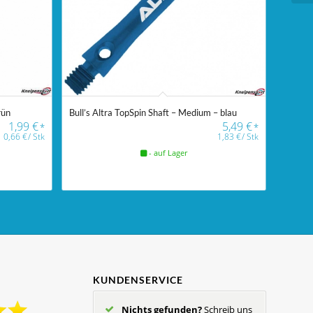
rün
Bull’s Altra TopSpin Shaft – Medium – blau
1,99
€
5,49
€
*
*
0,66
€
/
Stk
1,83
€
/
Stk
- auf Lager
KUNDENSERVICE
Nichts gefunden?
Schreib uns