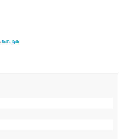
r:
Bull's
,
Split