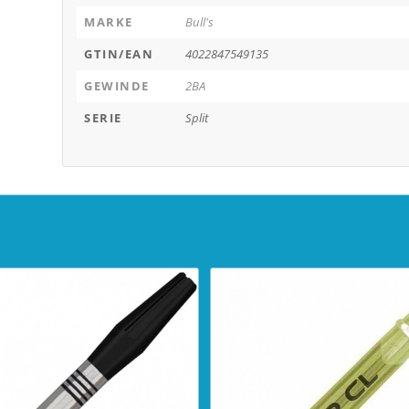
MARKE
Bull's
GTIN/EAN
4022847549135
GEWINDE
2BA
SERIE
Split