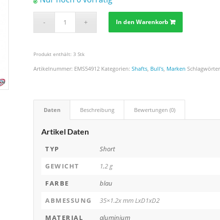
In den Warenkorb
Produkt enthält: 3
Stk
Artikelnummer:
EMS54912
Kategorien:
Shafts
,
Bull's
,
Marken
Schlagwörte
Daten
Beschreibung
Bewertungen (0)
Artikel Daten
TYP
Short
GEWICHT
1,2 g
FARBE
blau
ABMESSUNG
35×1.2x mm LxD1xD2
MATERIAL
aluminium