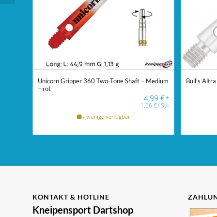
Unicorn Gripper 360 Two-Tone Shaft – Medium
Bull’s Altra
– rot
4,99
€
*
1,66
€
/
Stk
- wenige verfügbar
KONTAKT & HOTLINE
ZAHLUN
Kneipensport Dartshop