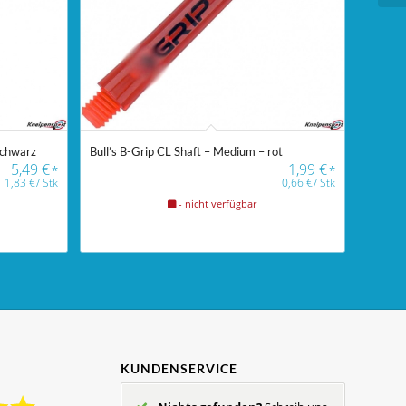
 schwarz
Bull’s B-Grip CL Shaft – Medium – rot
5,49
€
1,99
€
*
*
1,83
€
/
Stk
0,66
€
/
Stk
- nicht verfügbar
KUNDENSERVICE