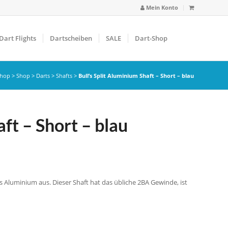
Mein Konto
Dart Flights
Dartscheiben
SALE
Dart-Shop
shop
>
Shop
>
Darts
>
Shafts
>
Bull’s Split Aluminium Shaft – Short – blau
aft – Short – blau
us Aluminium aus. Dieser Shaft hat das übliche 2BA Gewinde, ist
.