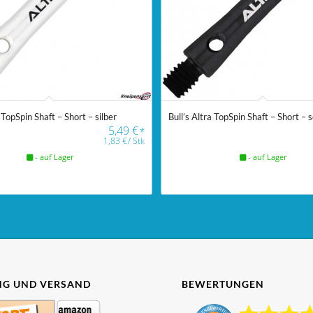
 TopSpin Shaft – Short – silber
Bull’s Altra TopSpin Shaft – Short –
5,49
€
*
1,83
€
/
Stk
- auf Lager
- auf Lager
G UND VERSAND
BEWERTUNGEN