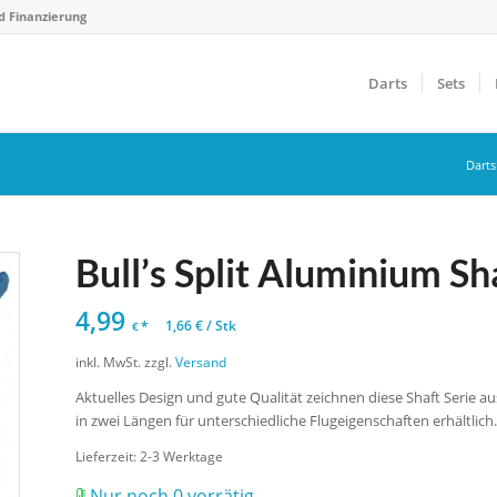
d Finanzierung
Darts
Sets
Dart
Bull’s Split Aluminium Sh
4,99
*
1,66
€
/
Stk
€
inkl. MwSt.
zzgl.
Versand
Aktuelles Design und gute Qualität zeichnen diese Shaft Serie a
in zwei Längen für unterschiedliche Flugeigenschaften erhältlich
Lieferzeit:
2-3 Werktage
Nur noch 0 vorrätig