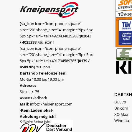
[su_icon icon="icon: phone-square"
size="20" shape_size="4" margin="5px 5px
5px 5px" url="tel:+4920434025288"]
02043
/ 4025288
[/su_icon]
[su_icon icon="icon: phone-square"
size="20" shape_size="4" margin="5px 5px
5px 5px" url="tel:+491794589785"]
0179 /
4589785
[/su_icon]
Dartshop Telefonzeiten:
Mo-Sa 10:00 bis 19:00 Uhr
Adresse:
Steinstr. 75
DARTS
45968 Gladbeck
BULL’s
Mail:
info@kneipensport.com
Unicorn
-Kein Ladenlokal-
XQ Max
Abholung möglich!
Winmau