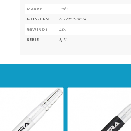
MARKE
Bull's
GTIN/EAN
4022847549128
GEWINDE
2BA
SERIE
Split