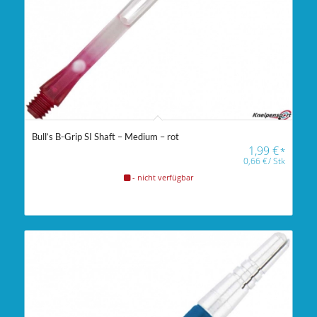
Bull’s B-Grip SI Shaft – Medium – rot
1,99
€
*
0,66
€
/
Stk
- nicht verfügbar