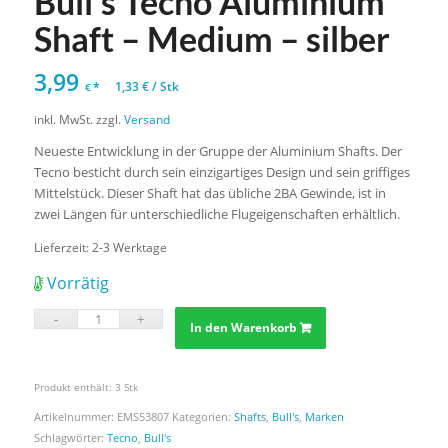
Bull’s Tecno Aluminium
Shaft – Medium – silber
3,99
*
1,33
€
/
Stk
€
inkl. MwSt.
zzgl.
Versand
Neueste Entwicklung in der Gruppe der Aluminium Shafts. Der
Tecno besticht durch sein einzigartiges Design und sein griffiges
Mittelstück. Dieser Shaft hat das übliche 2BA Gewinde, ist in
zwei Längen für unterschiedliche Flugeigenschaften erhältlich.
Lieferzeit:
2-3 Werktage
Vorrätig
In den Warenkorb
Produkt enthält: 3
Stk
Artikelnummer:
EMS53807
Kategorien:
Shafts
,
Bull's
,
Marken
Schlagwörter:
Tecno
,
Bull's