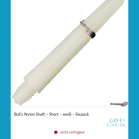
Bull’s Nylon Shaft – Short – weiß – Sixpack
2,49
€
*
0,14
€
/
Stk
- nicht verfügbar