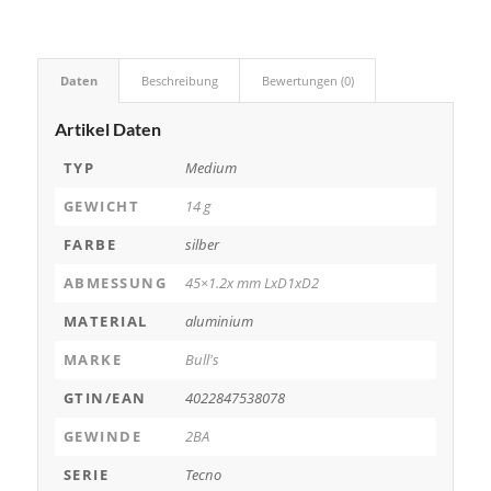
Daten
Beschreibung
Bewertungen (0)
Artikel Daten
TYP
Medium
GEWICHT
14 g
FARBE
silber
ABMESSUNG
45×1.2x mm LxD1xD2
MATERIAL
aluminium
MARKE
Bull's
GTIN/EAN
4022847538078
GEWINDE
2BA
SERIE
Tecno