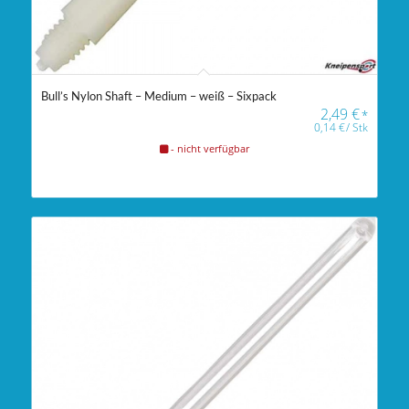
Bull’s Nylon Shaft – Medium – weiß – Sixpack
2,49
€
*
0,14
€
/
Stk
- nicht verfügbar