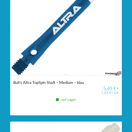
Bull’s Altra TopSpin Shaft – Medium – blau
5,49
€
*
1,83
€
/
Stk
- auf Lager