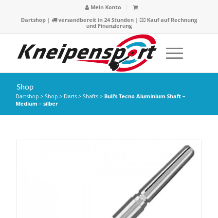
Mein Konto
Dartshop
|
versandbereit in 24 Stunden |
Kauf auf Rechnung
und Finanzierung
Shop
Dartshop
>
Shop
>
Darts
>
Shafts
>
Bull’s Tecno Aluminium Shaft –
Medium – silber