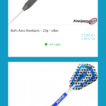
Bull’s Aero Steeldarts – 23g – silber
17,95
€
*
5,98
€
/
Stk
- auf Lager