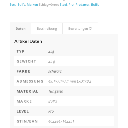
Sets
,
Bull's
,
Marken
Schlagwörter:
Steel
,
Pro
,
Predartor
,
Bull's
Daten
Beschreibung
Bewertungen (0)
Artikel Daten
TYP
25g
GEWICHT
25 g
FARBE
schwarz
ABMESSUNG
49.1×7.1×7.1 mm LxD1xD2
MATERIAL
Tungsten
MARKE
Bull's
LEVEL
Pro
GTIN/EAN
4022847142251