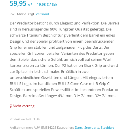
59,95
*
19,98
€
/
Stk
€
inkl. MwSt.
zzgl.
Versand
Der Predartor besticht durch Eleganz und Perfektion. Die Barrels
sind in herausragender 90% Tungsten Qualität gefertigt. Die
schwarze Titanium Beschichtung verleiht dem Barrel ein edles
Design und der Spieler profitiert von einem beeindruckenden
Grip für einen stabilen und zielgenauen Flug des Darts. Die
speziellen Griffzonen bei allen Varianten des Predartor geben
dem Spieler das sichere Gefühl, um sich voll auf seinen Wurf
konzentrieren zu können. Der P2 hat einen Shark-Grip und wird
zur Spitze hin leicht schmaler. Erhältlich in zwei
unterschiedlichen Gewichten und Längen. Mit eingraviertem
BULL’S Logo. Im handlichen BULL’S Cone Case mit B-Grip CL
Schäften und speziellen Powersdflites im besonderen Predartor
Design. Barrelmaße: Länge= 49,1 mm D1= 7,1 mm D2= 7,1 mm.
Nicht vorrätig
Produkt enthält: 3
Stk
Artikelnummer:
AUV-EMS14225
Kategorien:
Darts
,
Steeldarts
,
Steeldart