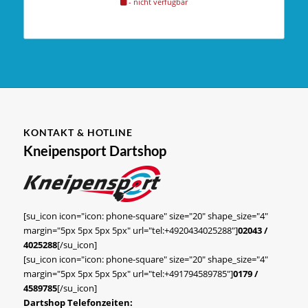
- nicht verfügbar
KONTAKT & HOTLINE
Kneipensport Dartshop
[su_icon icon="icon: phone-square" size="20" shape_size="4"
margin="5px 5px 5px 5px" url="tel:+4920434025288"]
02043 /
4025288
[/su_icon]
[su_icon icon="icon: phone-square" size="20" shape_size="4"
margin="5px 5px 5px 5px" url="tel:+491794589785"]
0179 /
4589785
[/su_icon]
Dartshop Telefonzeiten: