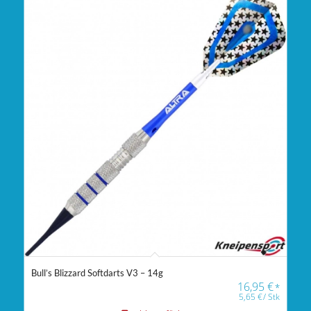
Bull’s Blizzard Softdarts V3 – 14g
16,95
€
*
5,65
€
/
Stk