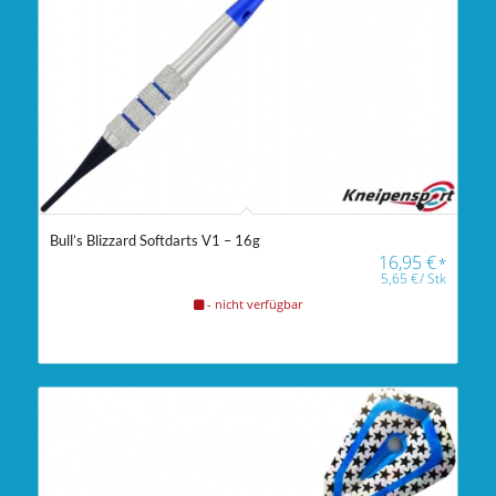
Bull’s Blizzard Softdarts V1 – 16g
16,95
€
*
5,65
€
/
Stk
- nicht verfügbar