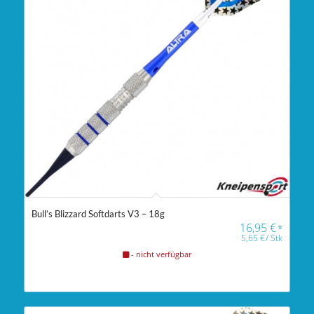
Bull’s Blizzard Softdarts V3 – 18g
16,95
€
*
5,65
€
/
Stk
- nicht verfügbar