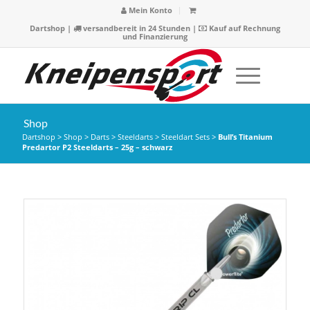
Mein Konto
Dartshop
|
versandbereit in 24 Stunden |
Kauf auf Rechnung
und Finanzierung
Shop
Dartshop
>
Shop
>
Darts
>
Steeldarts
>
Steeldart Sets
>
Bull’s Titanium
Predartor P2 Steeldarts – 25g – schwarz