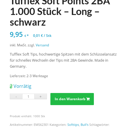
Tufflex Soft Points 2BA
1.000 Stück – Long –
schwarz
9,95
*
0,01
€
/
Stk
€
inkl. MwSt.
zzgl.
Versand
Tufflex Soft Tips, hochwertige Spitzen mit dem Schlüsselansatz
für schnelles Wechseln der Tips mit 2BA Gewinde. Made in
Germany.
Lieferzeit:
2-3 Werktage
Vorrätig
In den Warenkorb
Produkt enthält: 1000
Stk
Artikelnummer:
EMS62301
Kategorien:
Softtips
,
Bull's
Schlagwörter: