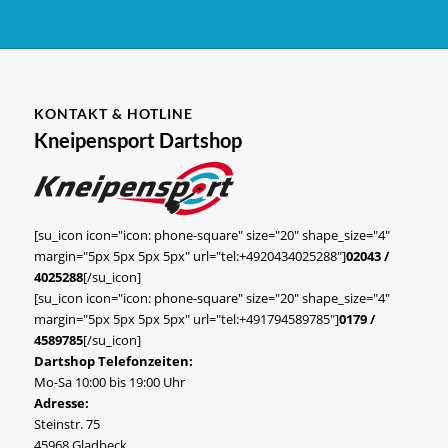
KONTAKT & HOTLINE
Kneipensport Dartshop
[su_icon icon="icon: phone-square" size="20" shape_size="4"
margin="5px 5px 5px 5px" url="tel:+4920434025288"]
02043 /
4025288
[/su_icon]
[su_icon icon="icon: phone-square" size="20" shape_size="4"
margin="5px 5px 5px 5px" url="tel:+491794589785"]
0179 /
4589785
[/su_icon]
Dartshop Telefonzeiten:
Mo-Sa 10:00 bis 19:00 Uhr
Adresse:
Steinstr. 75
45968 Gladbeck