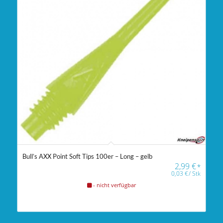
Bull’s AXX Point Soft Tips 100er – Long – gelb
2,99
€
*
0,03
€
/
Stk
- nicht verfügbar