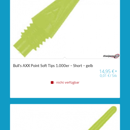
Bull’s AXX Point Soft Tips 1.000er – Short – gelb
14,95
€
*
0,01
€
/
Stk
- nicht verfügbar