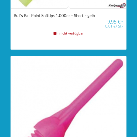
Bull’s Ball Point Softtips 1.000er – Short – gelb
9,95
€
*
0,01
€
/
Stk
- nicht verfügbar