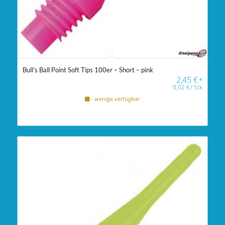
Bull’s Ball Point Soft Tips 100er – Short – pink
2,45
€
*
0,02
€
/
Stk
- wenige verfügbar