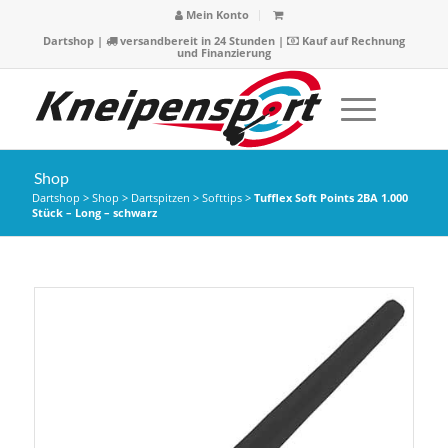
Mein Konto
Dartshop
|
versandbereit in 24 Stunden |
Kauf auf Rechnung
und Finanzierung
Shop
Dartshop
>
Shop
>
Dartspitzen
>
Softtips
>
Tufflex Soft Points 2BA 1.000
Stück – Long – schwarz