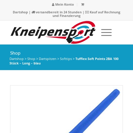
Mein Konto
Dartshop
|
versandbereit in 24 Stunden |
Kauf auf Rechnung
und Finanzierung
Shop
Dartshop
>
Shop
>
Dartspitzen
>
Softtips
>
Tufflex Soft Points 2BA 100
Stück – Long – blau