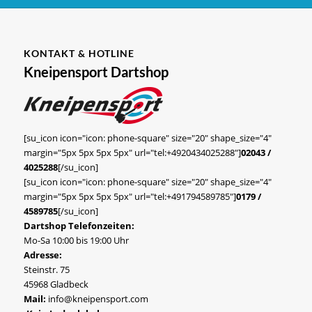
KONTAKT & HOTLINE
Kneipensport Dartshop
[su_icon icon="icon: phone-square" size="20" shape_size="4"
margin="5px 5px 5px 5px" url="tel:+4920434025288"]
02043 /
4025288
[/su_icon]
[su_icon icon="icon: phone-square" size="20" shape_size="4"
margin="5px 5px 5px 5px" url="tel:+491794589785"]
0179 /
4589785
[/su_icon]
Dartshop Telefonzeiten:
Mo-Sa 10:00 bis 19:00 Uhr
Adresse:
Steinstr. 75
45968 Gladbeck
Mail:
info@kneipensport.com