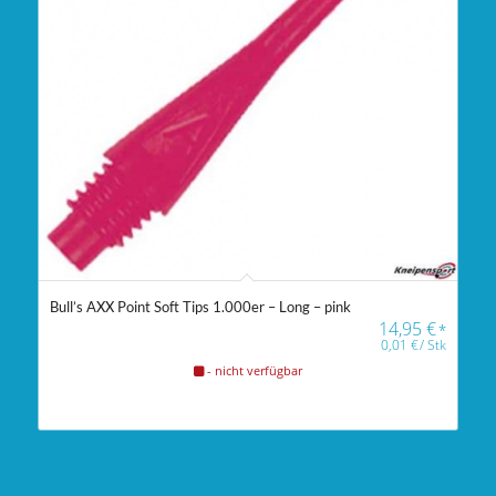
Bull’s AXX Point Soft Tips 1.000er – Long – pink
14,95
€
*
0,01
€
/
Stk
- nicht verfügbar