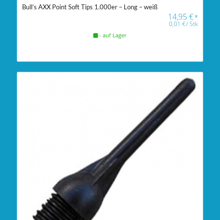
Bull’s AXX Point Soft Tips 1.000er – Long – weiß
14,95
€
*
0,01
€
/
Stk
- auf Lager