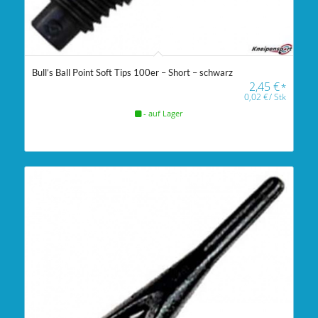
Bull’s Ball Point Soft Tips 100er – Short – schwarz
2,45
€
*
0,02
€
/
Stk
- auf Lager