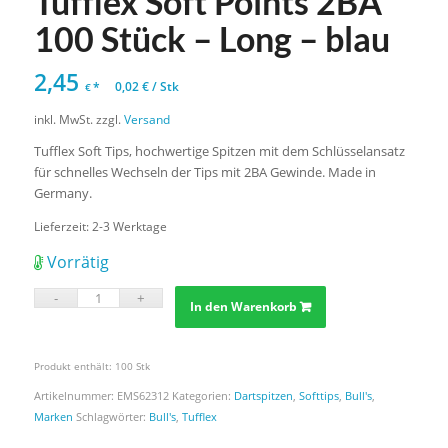
Tufflex Soft Points 2BA
100 Stück – Long – blau
2,45
*
0,02
€
/
Stk
€
inkl. MwSt.
zzgl.
Versand
Tufflex Soft Tips, hochwertige Spitzen mit dem Schlüsselansatz
für schnelles Wechseln der Tips mit 2BA Gewinde. Made in
Germany.
Lieferzeit:
2-3 Werktage
Vorrätig
In den Warenkorb
Produkt enthält: 100
Stk
Artikelnummer:
EMS62312
Kategorien:
Dartspitzen
,
Softtips
,
Bull's
,
Marken
Schlagwörter:
Bull's
,
Tufflex