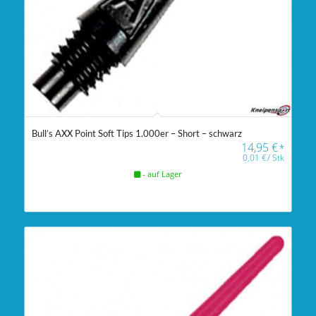
Bull’s AXX Point Soft Tips 1.000er – Short – schwarz
14,95
€
*
0,01
€
/
Stk
- auf Lager