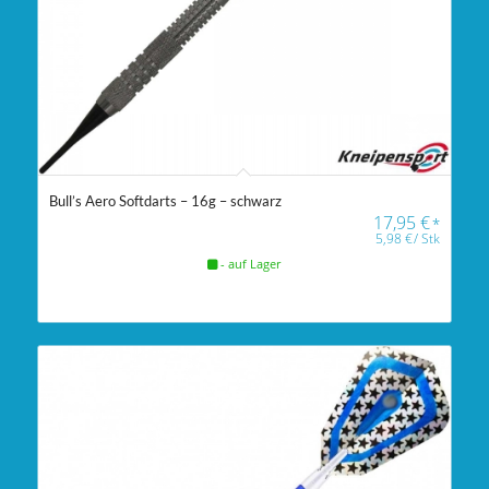
Bull’s Aero Softdarts – 16g – schwarz
17,95
€
*
5,98
€
/
Stk
- auf Lager