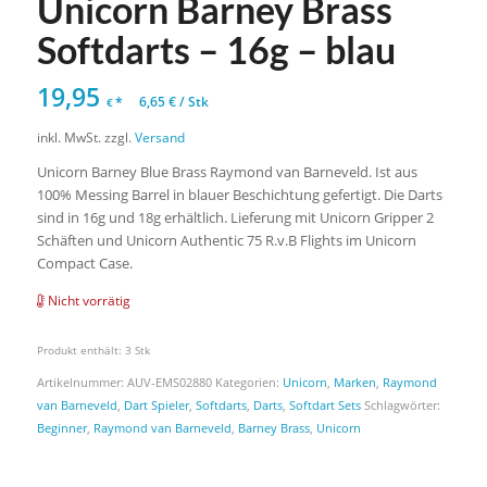
Unicorn Barney Brass
Softdarts – 16g – blau
19,95
*
6,65
€
/
Stk
€
inkl. MwSt.
zzgl.
Versand
Unicorn Barney Blue Brass Raymond van Barneveld. Ist aus
100% Messing Barrel in blauer Beschichtung gefertigt. Die Darts
sind in 16g und 18g erhältlich. Lieferung mit Unicorn Gripper 2
Schäften und Unicorn Authentic 75 R.v.B Flights im Unicorn
Compact Case.
Nicht vorrätig
Produkt enthält: 3
Stk
Artikelnummer:
AUV-EMS02880
Kategorien:
Unicorn
,
Marken
,
Raymond
van Barneveld
,
Dart Spieler
,
Softdarts
,
Darts
,
Softdart Sets
Schlagwörter:
Beginner
,
Raymond van Barneveld
,
Barney Brass
,
Unicorn