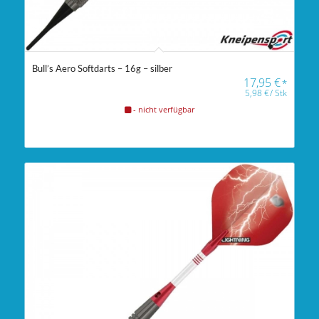
Bull’s Aero Softdarts – 16g – silber
17,95
€
*
5,98
€
/
Stk
- nicht verfügbar