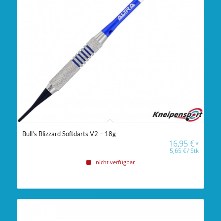
Bull’s Blizzard Softdarts V2 – 18g
16,95
€
*
5,65
€
/
Stk
- nicht verfügbar