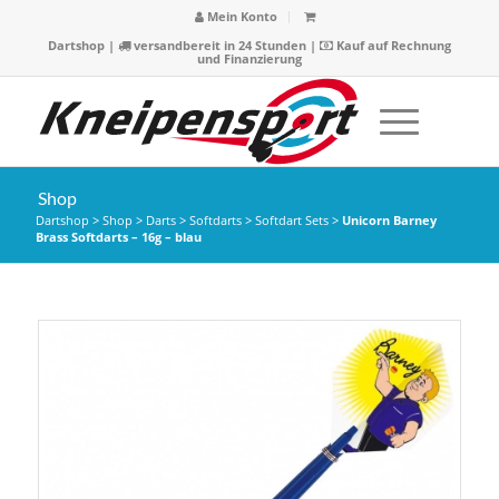
Mein Konto
Dartshop
|
versandbereit in 24 Stunden |
Kauf auf Rechnung
und Finanzierung
Shop
Dartshop
>
Shop
>
Darts
>
Softdarts
>
Softdart Sets
>
Unicorn Barney
Brass Softdarts – 16g – blau