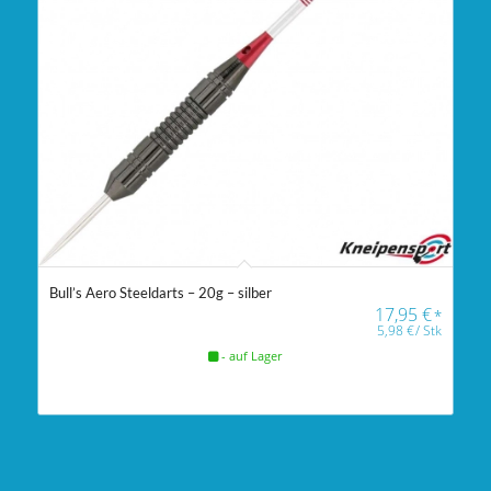
Bull’s Aero Steeldarts – 20g – silber
17,95
€
*
5,98
€
/
Stk
- auf Lager