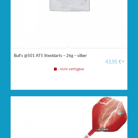
Bull’s @501 AT5 Steeldarts – 26g – silber
43,95
€
*
- nicht verfügbar