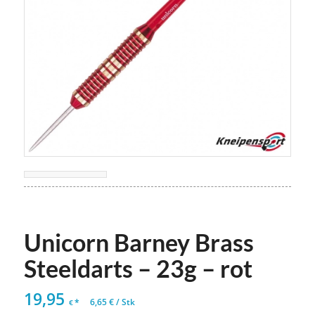
Unicorn Barney Brass
Steeldarts – 23g – rot
19,95
*
6,65
€
/
Stk
€