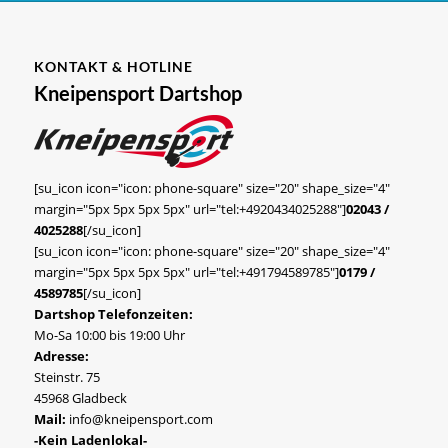
KONTAKT & HOTLINE
Kneipensport Dartshop
[su_icon icon="icon: phone-square" size="20" shape_size="4"
margin="5px 5px 5px 5px" url="tel:+4920434025288"]
02043 /
4025288
[/su_icon]
[su_icon icon="icon: phone-square" size="20" shape_size="4"
margin="5px 5px 5px 5px" url="tel:+491794589785"]
0179 /
4589785
[/su_icon]
Dartshop Telefonzeiten:
Mo-Sa 10:00 bis 19:00 Uhr
Adresse:
Steinstr. 75
45968 Gladbeck
Mail:
info@kneipensport.com
-Kein Ladenlokal-