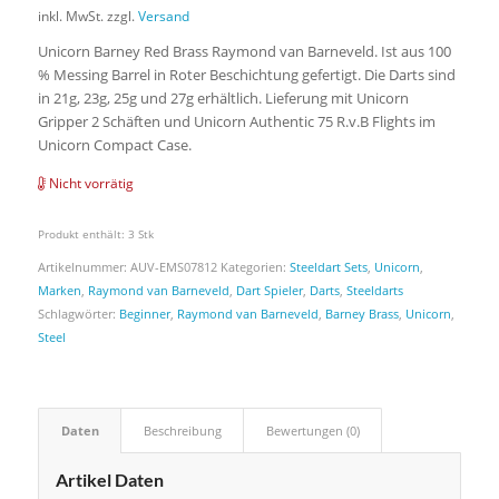
inkl. MwSt.
zzgl.
Versand
Unicorn Barney Red Brass Raymond van Barneveld. Ist aus 100
% Messing Barrel in Roter Beschichtung gefertigt. Die Darts sind
in 21g, 23g, 25g und 27g erhältlich. Lieferung mit Unicorn
Gripper 2 Schäften und Unicorn Authentic 75 R.v.B Flights im
Unicorn Compact Case.
Nicht vorrätig
Produkt enthält: 3
Stk
Artikelnummer:
AUV-EMS07812
Kategorien:
Steeldart Sets
,
Unicorn
,
Marken
,
Raymond van Barneveld
,
Dart Spieler
,
Darts
,
Steeldarts
Schlagwörter:
Beginner
,
Raymond van Barneveld
,
Barney Brass
,
Unicorn
,
Steel
Daten
Beschreibung
Bewertungen (0)
Artikel Daten