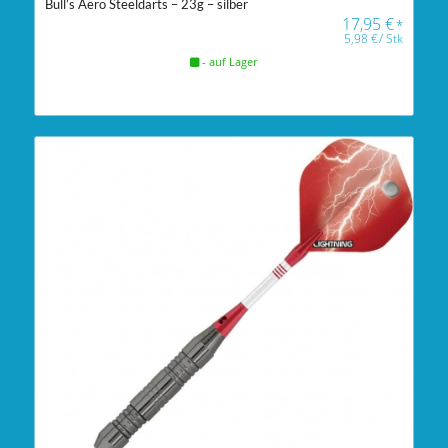
Bull’s Aero Steeldarts – 23g – silber
17,95
€
*
5,98
€
/
Stk
- auf Lager