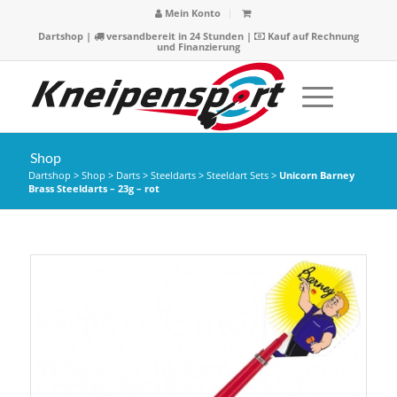
Mein Konto
Dartshop
|
versandbereit in 24 Stunden |
Kauf auf Rechnung
und Finanzierung
Shop
Dartshop
>
Shop
>
Darts
>
Steeldarts
>
Steeldart Sets
>
Unicorn Barney
Brass Steeldarts – 23g – rot