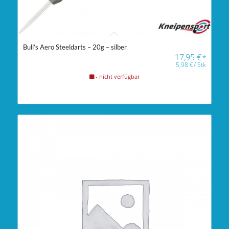
Bull’s Aero Steeldarts – 20g – silber
17,95
€
*
5,98
€
/
Stk
- nicht verfügbar