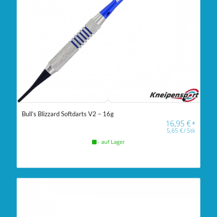
Bull’s Blizzard Softdarts V2 – 16g
16,95
€
*
5,65
€
/
Stk
- auf Lager