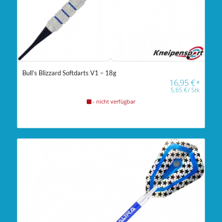
Bull’s Blizzard Softdarts V1 – 18g
16,95
€
*
5,65
€
/
Stk
- nicht verfügbar