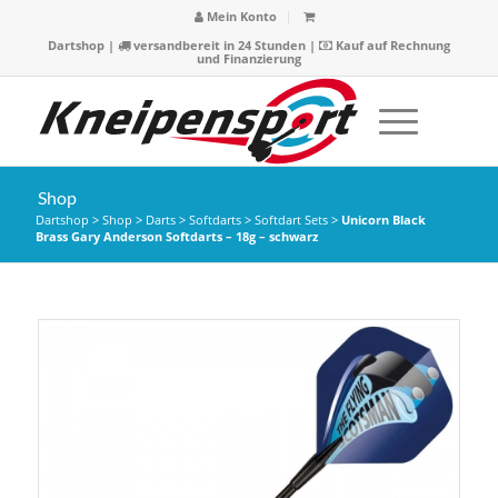
Mein Konto
Dartshop
|
versandbereit in 24 Stunden |
Kauf auf Rechnung
und Finanzierung
Shop
Dartshop
>
Shop
>
Darts
>
Softdarts
>
Softdart Sets
>
Unicorn Black
Brass Gary Anderson Softdarts – 18g – schwarz