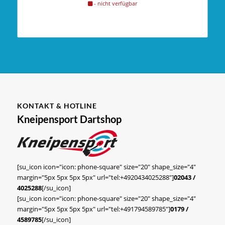
- nicht verfügbar
KONTAKT & HOTLINE
Kneipensport Dartshop
[su_icon icon="icon: phone-square" size="20" shape_size="4"
margin="5px 5px 5px 5px" url="tel:+4920434025288"]
02043 /
4025288
[/su_icon]
[su_icon icon="icon: phone-square" size="20" shape_size="4"
margin="5px 5px 5px 5px" url="tel:+491794589785"]
0179 /
4589785
[/su_icon]