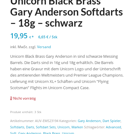
Unicorn Black Brass
Gary Anderson Softdarts
– 18g – schwarz
19,95
*
6,65
€
/
Stk
€
inkl. MwSt.
zzgl.
Versand
Unicorn Black Brass Gary Anderson in sind schwarze Messing
Barrels. Die Darts sind in 16g und 18g erhältlich. Die Barrels
haben eine Gravur mit dem Unicorn Logo und der Unterschrift
des amtierenden Weltmeisters und Premier League Champions.
Lieferung mit Unicorn XL+ Schäften und Unicorn “Flying
Scotsman” Flights im Unicorn Compact Case.
Nicht vorrätig
Produkt enthält: 3
Stk
Artikelnummer:
AUV-EMS23194
Kategorien:
Gary Anderson
,
Dart Spieler
,
Softdarts
,
Darts
,
Softdart Sets
,
Unicorn
,
Marken
Schlagwörter:
Advanced
,
Soft
,
Gary Anderson
,
Black Brass
,
Unicorn