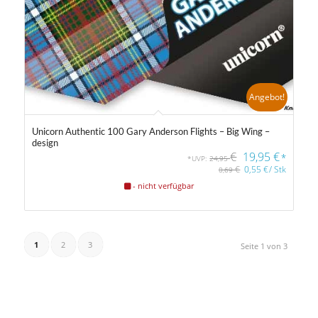
Angebot!
Unicorn Authentic 100 Gary Anderson Flights – Big Wing –
design
€
19,95
€
*
*UVP:
24,95
€
0,55
€
/
Stk
0,69
- nicht verfügbar
1
2
3
Seite 1 von 3