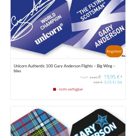
Angebot!
Unicorn Authentic 100 Gary Anderson Flights – Big Wing –
blau
€
19,95
€
*
*UVP:
24,95
€
0,55
€
/
Stk
0,69
- nicht verfügbar