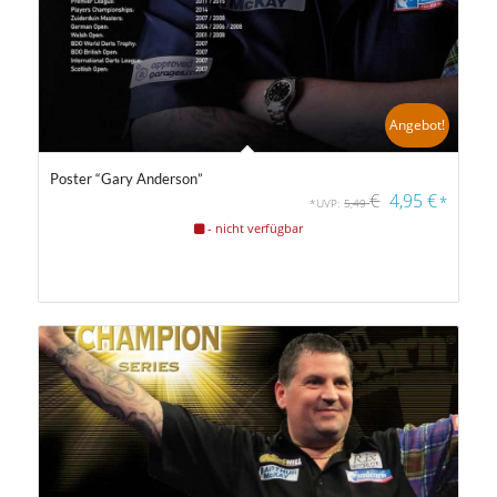
Angebot!
Poster “Gary Anderson”
€
4,95
€
*
*UVP:
5,49
- nicht verfügbar