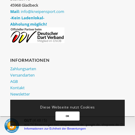
45968 Gladbeck
Mail:
info@kneipensport.com
-Kein Ladenlokal-
Abholung möglich!
INFORMATIONEN
Zahlungsarten
Versandarten
AGB
Kontakt
Newsletter
Diese Webseite nutzt Cookies
OK
GUT
(4.48 / 5)
aus
74
Bewertungen bei: shopauskunft.de, google.de, shopvote.de ⓘ
Informationen zur Echtheit der Bewertungen
ZAHLUNG UND VERSAND