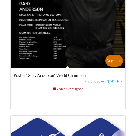
Angebot!
Poster “Gary Anderson” World Champion
€
4,95
€
*
*UVP:
5,49
- nicht verfügbar