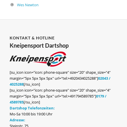
Wes Newton
KONTAKT & HOTLINE
Kneipensport Dartshop
[su_icon icon="icon: phone-square" size="20" shape_size="4"
margin="5px 5px 5px 5px" url="tel:+4920434025288"]
02043 /
4025288
[/su_icon]
[su_icon icon="icon: phone-square" size="20" shape_size="4"
margin="5px 5px 5px 5px" url="tel:+491794589785"]
0179 /
4589785
[/su_icon]
Dartshop Telefonzeiten:
Mo-Sa 10:00 bis 19:00 Uhr
Adresse:
Steinstr. 75