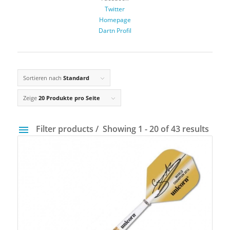
Twitter
Homepage
Dartn Profil
Sortieren nach
Standard
Zeige
20 Produkte pro Seite
Filter products
Showing 1 - 20 of 43 results
Preis
4 €
149 €
4
40
77
113
149
Gewicht
14 g
40 g