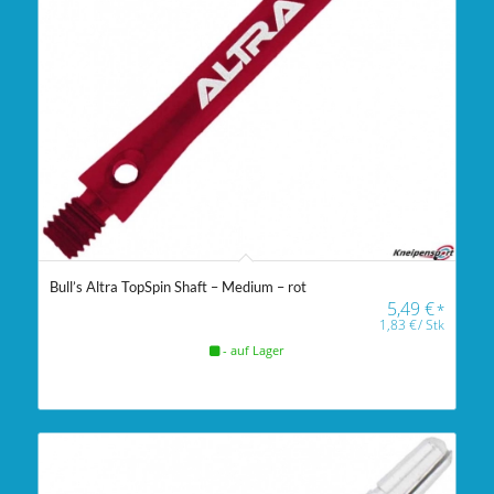
Bull’s Altra TopSpin Shaft – Medium – rot
5,49
€
*
1,83
€
/
Stk
- auf Lager