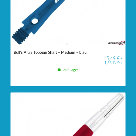
Bull’s Altra TopSpin Shaft – Medium – blau
5,49
€
*
1,83
€
/
Stk
- auf Lager