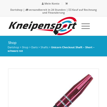
Mein Konto
Dartshop
|
versandbereit in 24 Stunden |
Kauf auf Rechnung
und Finanzierung
Shop
Dartshop
>
Shop
>
Darts
>
Shafts
>
Unicorn Checkout Shaft – Short –
schwarz rot