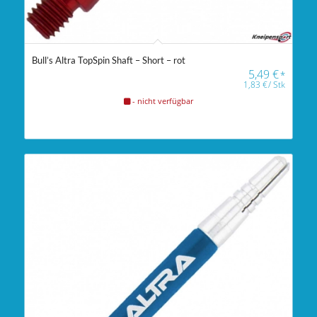
Bull’s Altra TopSpin Shaft – Short – rot
5,49
€
*
1,83
€
/
Stk
- nicht verfügbar