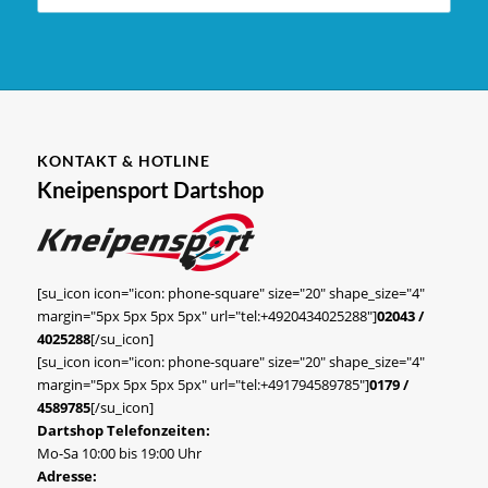
KONTAKT & HOTLINE
Kneipensport Dartshop
[su_icon icon="icon: phone-square" size="20" shape_size="4"
margin="5px 5px 5px 5px" url="tel:+4920434025288"]
02043 /
4025288
[/su_icon]
[su_icon icon="icon: phone-square" size="20" shape_size="4"
margin="5px 5px 5px 5px" url="tel:+491794589785"]
0179 /
4589785
[/su_icon]
Dartshop Telefonzeiten:
Mo-Sa 10:00 bis 19:00 Uhr
Adresse: