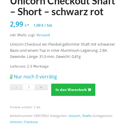
Unicorn Checkout Shaft
– Short – schwarz rot
2,99
*
1,00
€
/
Stk
€
inkl. MwSt.
zzgl.
Versand
Unicorn Checkout ein Flexibel geformter Shaft mit schwarzer
Basis und einem Top in roter Aluminium Legierung. 2 BA
Gewinde. Länge: 31,9 mm, Gewicht: 0,81g
Lieferzeit:
2-3 Werktage
Nur noch 0 vorrätig
In den Warenkorb
Produkt enthält: 3
Stk
Artikelnummer:
EMS78561
Kategorien:
Unicorn
,
Shafts
Schlagwörter:
Unicorn
,
Checkout