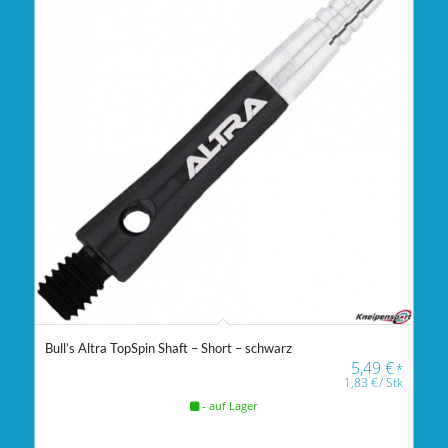
Bull’s Altra TopSpin Shaft – Short – schwarz
5,49
€
*
1,83
€
/
Stk
- auf Lager