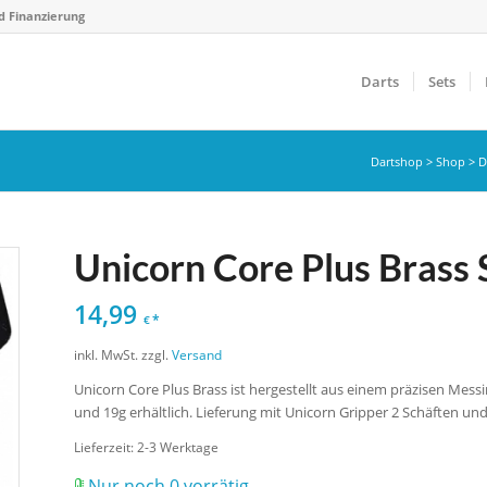
d Finanzierung
Darts
Sets
Dartshop
>
Shop
>
D
Unicorn Core Plus Brass 
14,99
*
€
inkl. MwSt.
zzgl.
Versand
Unicorn Core Plus Brass ist hergestellt aus einem präzisen Mes
und 19g erhältlich. Lieferung mit Unicorn Gripper 2 Schäften und
Lieferzeit:
2-3 Werktage
Nur noch 0 vorrätig