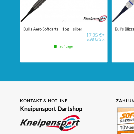
Bull’s Aero Softdarts – 16g – silber
Bull’s Bliz
17,95
€
*
5,98
€
/
Stk
- auf Lager
KONTAKT & HOTLINE
ZAHLUN
Kneipensport Dartshop