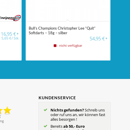
Bull’s Champions Christopher Lee “Quit”
Softdarts – 18g – silber
16,95
€
*
54,95
€
5,65
€
/
Stk
*
- nicht verfügbar
KUNDENSERVICE
Nichts gefunden?
Schreib uns
oder ruf uns an, wir können fast
alles besorgen !
Bereits
ab 50,- Euro