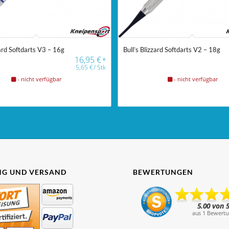
zard Softdarts V3 – 16g
Bull’s Blizzard Softdarts V2 – 18g
16,95
€
*
5,65
€
/
Stk
- nicht verfügbar
- nicht verfügbar
G UND VERSAND
BEWERTUNGEN