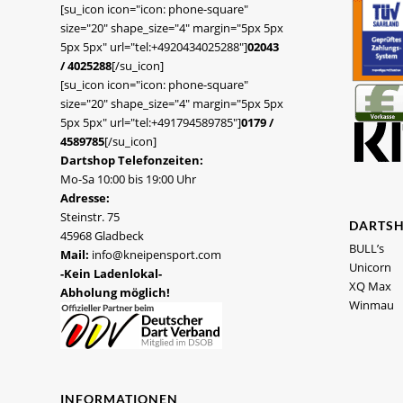
[su_icon icon="icon: phone-square"
size="20" shape_size="4" margin="5px 5px
5px 5px" url="tel:+4920434025288"]
02043
/ 4025288
[/su_icon]
[su_icon icon="icon: phone-square"
size="20" shape_size="4" margin="5px 5px
5px 5px" url="tel:+491794589785"]
0179 /
4589785
[/su_icon]
Dartshop Telefonzeiten:
Mo-Sa 10:00 bis 19:00 Uhr
Adresse:
Steinstr. 75
DARTS
45968 Gladbeck
BULL’s
Mail:
info@kneipensport.com
Unicorn
-Kein Ladenlokal-
XQ Max
Abholung möglich!
Winmau
INFORMATIONEN