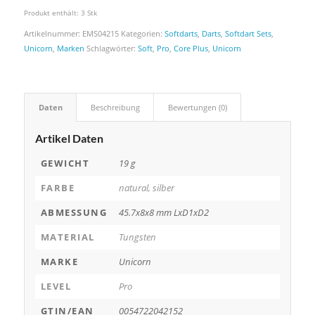
Produkt enthält: 3
Stk
Artikelnummer:
EMS04215
Kategorien:
Softdarts
,
Darts
,
Softdart Sets
,
Unicorn
,
Marken
Schlagwörter:
Soft
,
Pro
,
Core Plus
,
Unicorn
Daten
Beschreibung
Bewertungen (0)
Artikel Daten
GEWICHT
19 g
FARBE
natural, silber
ABMESSUNG
45.7x8x8 mm LxD1xD2
MATERIAL
Tungsten
MARKE
Unicorn
LEVEL
Pro
GTIN/EAN
0054722042152