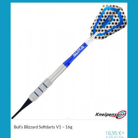
Bull’s Blizzard Softdarts V1 – 16g
16,95
€
*
5,65
€
/
Stk