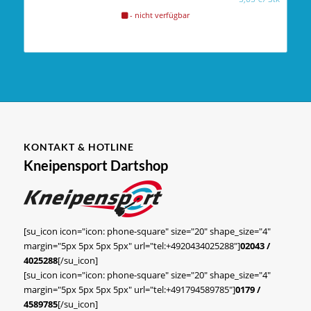
- nicht verfügbar
KONTAKT & HOTLINE
Kneipensport Dartshop
[su_icon icon="icon: phone-square" size="20" shape_size="4"
margin="5px 5px 5px 5px" url="tel:+4920434025288"]
02043 /
4025288
[/su_icon]
[su_icon icon="icon: phone-square" size="20" shape_size="4"
margin="5px 5px 5px 5px" url="tel:+491794589785"]
0179 /
4589785
[/su_icon]