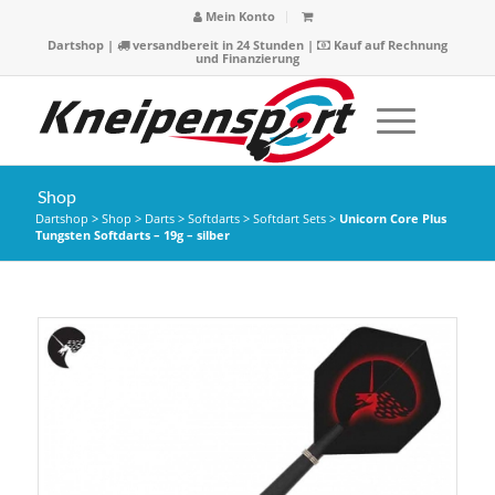
Mein Konto
Dartshop
|
versandbereit in 24 Stunden |
Kauf auf Rechnung
und Finanzierung
Shop
Dartshop
>
Shop
>
Darts
>
Softdarts
>
Softdart Sets
>
Unicorn Core Plus
Tungsten Softdarts – 19g – silber