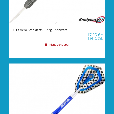
Bull’s Aero Steeldarts – 22g – schwarz
17,95
€
*
5,98
€
/
Stk
- nicht verfügbar