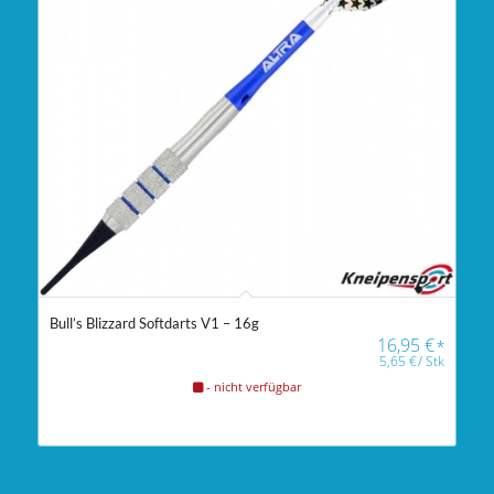
Bull’s Blizzard Softdarts V1 – 16g
16,95
€
*
5,65
€
/
Stk
- nicht verfügbar