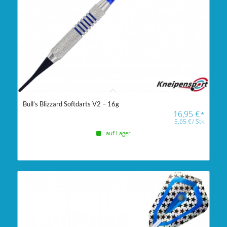
Bull’s Blizzard Softdarts V2 – 16g
16,95
€
*
5,65
€
/
Stk
- auf Lager