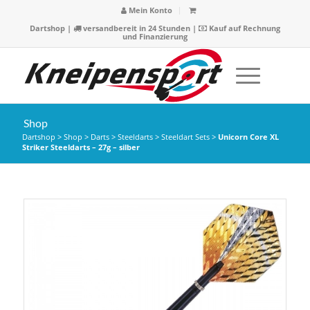
Mein Konto
Dartshop
|
versandbereit in 24 Stunden |
Kauf auf Rechnung
und Finanzierung
Shop
Dartshop
>
Shop
>
Darts
>
Steeldarts
>
Steeldart Sets
>
Unicorn Core XL
Striker Steeldarts – 27g – silber