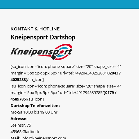
KONTAKT & HOTLINE
Kneipensport Dartshop
[su_icon icon="icon: phone-square" size="20" shape_size="4"
margin="5px 5px 5px 5px" url="tel:+4920434025288"]
02043 /
4025288
[/su_icon]
[su_icon icon="icon: phone-square" size="20" shape_size="4"
margin="5px 5px 5px 5px" url="tel:+491794589785"]
0179 /
4589785
[/su_icon]
Dartshop Telefonzeiten:
Mo-Sa 10:00 bis 19:00 Uhr
Adresse:
Steinstr. 75
45968 Gladbeck
Mail:
info@kneipensport.com