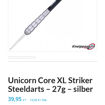
Unicorn Core XL Striker
Steeldarts – 27g – silber
39,95
*
13,32
€
/
Stk
€