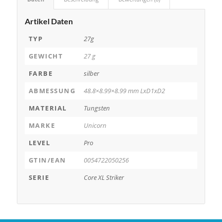
Artikel Daten
TYP
27g
GEWICHT
27 g
FARBE
silber
ABMESSUNG
48.8×8.99×8.99 mm LxD1xD2
MATERIAL
Tungsten
MARKE
Unicorn
LEVEL
Pro
GTIN/EAN
0054722050256
SERIE
Core XL Striker