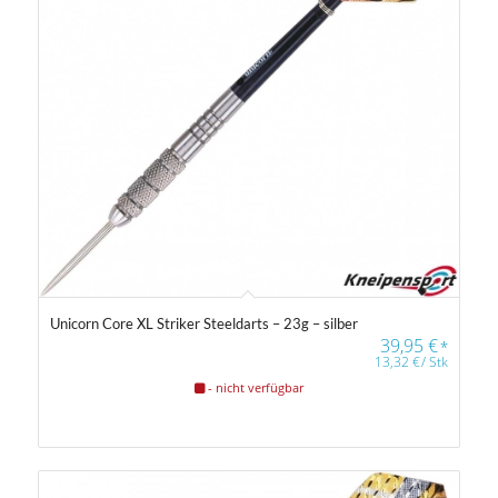
Unicorn Core XL Striker Steeldarts – 23g – silber
39,95
€
*
13,32
€
/
Stk
- nicht verfügbar