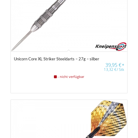
Unicorn Core XL Striker Steeldarts – 27g – silber
39,95
€
*
13,32
€
/
Stk
- nicht verfügbar