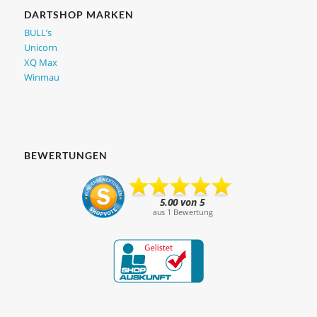
DARTSHOP MARKEN
BULL’s
Unicorn
XQ Max
Winmau
BEWERTUNGEN