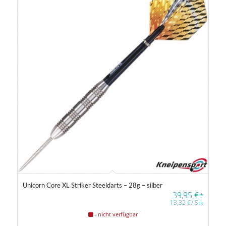
Unicorn Core XL Striker Steeldarts – 28g – silber
39,95
€
*
13,32
€
/
Stk
- nicht verfügbar