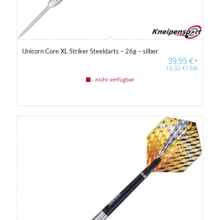
Unicorn Core XL Striker Steeldarts – 26g – silber
39,95
€
*
13,32
€
/
Stk
- nicht verfügbar