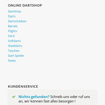
ONLINE DARTSHOP
Dartshop
Darts
Dartscheiben
Barrels
Flights
SALE
Softdarts
Steeldarts
Taschen
Dart Spieler
News
KUNDENSERVICE
Nichts gefunden?
Schreib uns oder ruf uns
an, wir können fast alles besorgen !