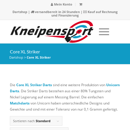
Mein Konto
Dartshop
|
versandbereit in 24 Stunden |
Kauf auf Rechnung
und Finanzierung
Core XL Striker
Dartshop
>
Core XL Striker
Die
Core XL Striker Darts
sind eine weitere Produktion von
Unicorn
Darts
. Die Striker Darts bestehen aus einer 80% Tungsten und
Nickel Legierung auf einem Messing Barrel. Die einfachen
Matchdarts
von Unicorn haben unterschiedliche Designs und
Gewichte und sind mit einer Toleranz von nur 0,1 Gramm gefertigt.
Sortieren nach
Standard