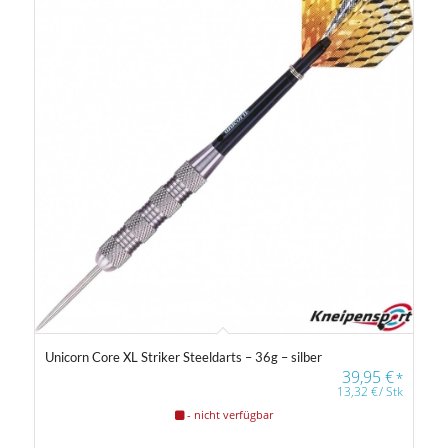
Unicorn Core XL Striker Steeldarts – 36g – silber
39,95
€
*
13,32
€
/
Stk
- nicht verfügbar