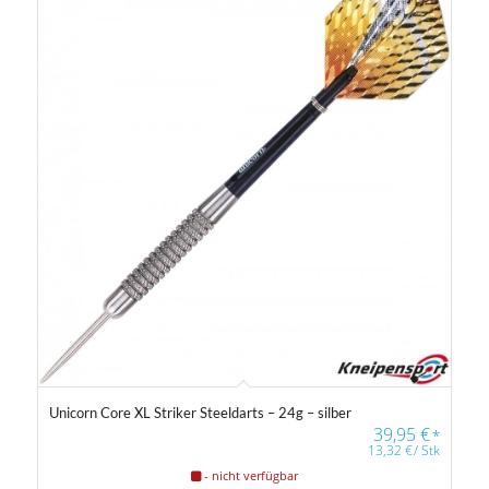
Unicorn Core XL Striker Steeldarts – 24g – silber
39,95
€
*
13,32
€
/
Stk
- nicht verfügbar