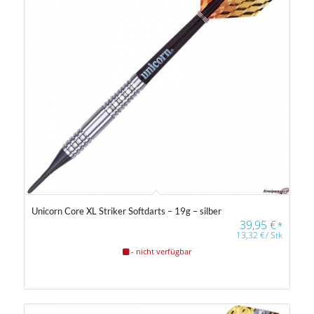
Unicorn Core XL Striker Softdarts – 19g – silber
39,95
€
*
13,32
€
/
Stk
- nicht verfügbar