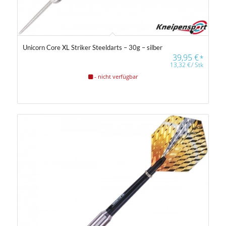
Unicorn Core XL Striker Steeldarts – 30g – silber
39,95
€
*
13,32
€
/
Stk
- nicht verfügbar