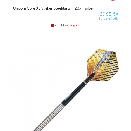
Unicorn Core XL Striker Steeldarts – 20g – silber
39,95
€
*
13,32
€
/
Stk
- nicht verfügbar