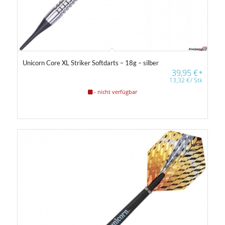
Unicorn Core XL Striker Softdarts – 18g – silber
39,95
€
*
13,32
€
/
Stk
- nicht verfügbar