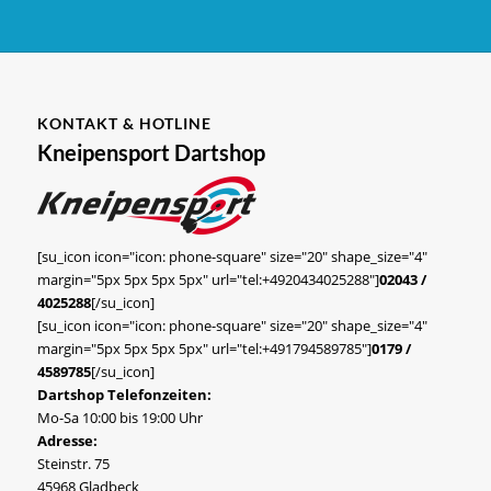
KONTAKT & HOTLINE
Kneipensport Dartshop
[su_icon icon="icon: phone-square" size="20" shape_size="4"
margin="5px 5px 5px 5px" url="tel:+4920434025288"]
02043 /
4025288
[/su_icon]
[su_icon icon="icon: phone-square" size="20" shape_size="4"
margin="5px 5px 5px 5px" url="tel:+491794589785"]
0179 /
4589785
[/su_icon]
Dartshop Telefonzeiten:
Mo-Sa 10:00 bis 19:00 Uhr
Adresse:
Steinstr. 75
45968 Gladbeck