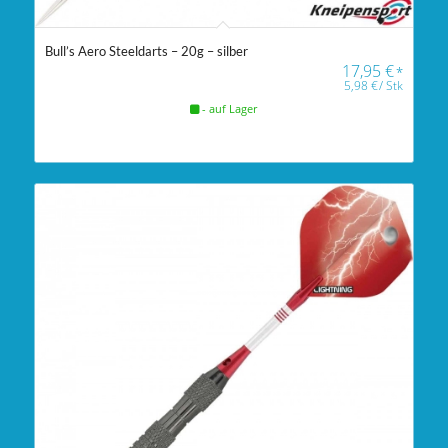
Bull’s Aero Steeldarts – 20g – silber
17,95
€
*
5,98
€
/
Stk
- auf Lager