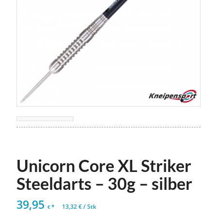
Unicorn Core XL Striker
Steeldarts – 30g – silber
39,95
*
13,32
€
/
Stk
€