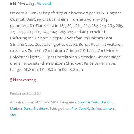
inkl. MwSt.
zzgl.
Versand
Unicorn XL Striker ist gefertigt aus hochwertiger 80 % Tungsten
Qualität. Das Gewicht ist mit einer Toleranz von +/- 0,1g
garantiert. Die Darts sind in 18g, 20g, 21g, 22g, 23g, 24g, 25g, 26g,
27g, 28g, 29g, 30g, 32g, 34g, 36g, 38g und 40 g erhältlich.
Lieferung mit Unicorn Gripper 2 Schäften im Unicorn Core
Slimline Case. Zusätzlich gibt es das XL Bonus Pack mit weiteren
extras als Zubehör: 2 x Unicorn Gripper 2 Schäfte, 2 x Unicorn
Polyester Flights, 8 Flight Protektoren,6 einzelne Gripper Ringe
und einer zusätzlichen Unicorn Checkout Karte.Barrelmaße:
Länge= 50,8 mm D1= 8,0 mm D2= 8,0 mm
Nicht vorrätig
Produkt enthält: 3
Stk
Artikelnummer:
AUV-EMS05017
Kategorien:
Steeldart Sets
,
Unicorn
,
Marken
,
Darts
,
Steeldarts
Schlagwörter:
Pro
,
Core XL Striker
,
Unicorn
,
Steel