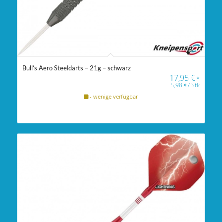
Bull’s Aero Steeldarts – 21g – schwarz
17,95
€
*
5,98
€
/
Stk
- wenige verfügbar