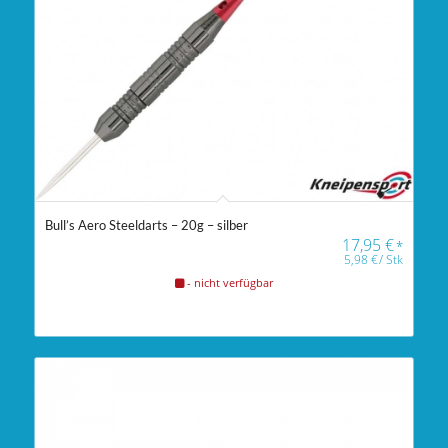
Bull’s Aero Steeldarts – 20g – silber
17,95
€
*
5,98
€
/
Stk
- nicht verfügbar