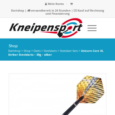
Mein Konto
Dartshop
|
versandbereit in 24 Stunden |
Kauf auf Rechnung
und Finanzierung
Shop
Dartshop
>
Shop
>
Darts
>
Steeldarts
>
Steeldart Sets
>
Unicorn Core XL
Striker Steeldarts – 30g – silber