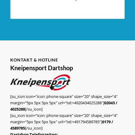
KONTAKT & HOTLINE
Kneipensport Dartshop
[su_icon icon="icon: phone-square" size="20" shape_size="4"
margin="5px 5px 5px 5px" url="tel:+4920434025288"]
02043 /
4025288
[/su_icon]
[su_icon icon="icon: phone-square" size="20" shape_size="4"
margin="5px 5px 5px 5px" url="tel:+491794589785"]
0179 /
4589785
[/su_icon]
Dartshop Telefonzeiten: