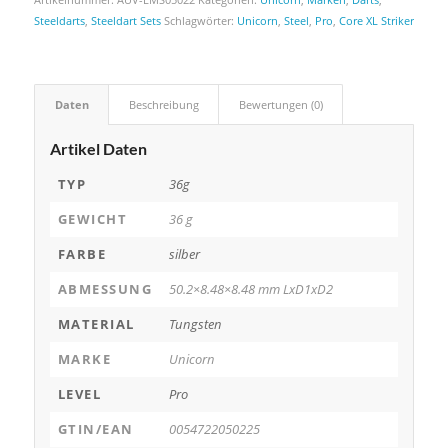
Steeldarts
,
Steeldart Sets
Schlagwörter:
Unicorn
,
Steel
,
Pro
,
Core XL Striker
Daten
Beschreibung
Bewertungen (0)
Artikel Daten
TYP
36g
GEWICHT
36 g
FARBE
silber
ABMESSUNG
50.2×8.48×8.48 mm LxD1xD2
MATERIAL
Tungsten
MARKE
Unicorn
LEVEL
Pro
GTIN/EAN
0054722050225