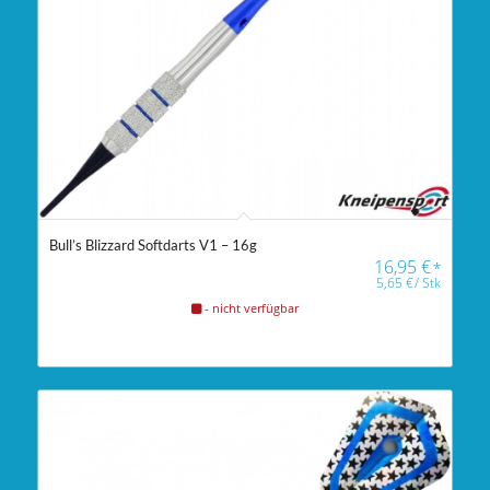
Bull’s Blizzard Softdarts V1 – 16g
16,95
€
*
5,65
€
/
Stk
- nicht verfügbar