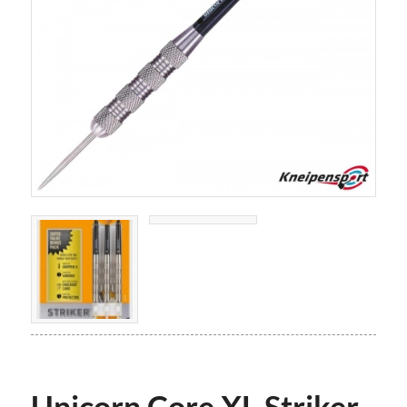
Unicorn Core XL Striker