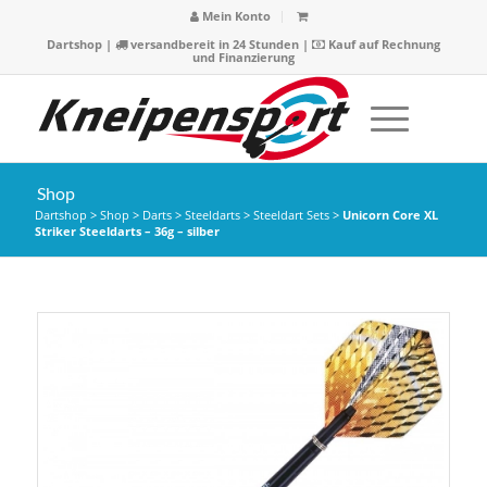
Mein Konto
Dartshop
|
versandbereit in 24 Stunden |
Kauf auf Rechnung
und Finanzierung
Shop
Dartshop
>
Shop
>
Darts
>
Steeldarts
>
Steeldart Sets
>
Unicorn Core XL
Striker Steeldarts – 36g – silber