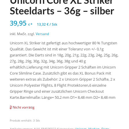
Steeldarts – 36g – silber
39,95
*
13,32
€
/
Stk
€
inkl. MwSt.
zzgl.
Versand
Unicorn XL Striker ist gefertigt aus hochwertiger 80 % Tungsten
Qualität. Das Gewicht ist mit einer Toleranz von +/- 0,1g
garantiert. Die Darts sind in 18g, 20g, 21g, 22g, 23g, 24g, 25g, 26g,
27g, 28g, 29g, 30g, 32g, 34g, 36g, 38g und 40 g
erhältlich.Lieferung mit Unicorn Gripper 2 Schäften im Unicorn
Core Slimline Case. Zusätzlich gibt es das XL Bonus Pack mit
weiteren extras als Zubehör: 2 x Unicorn Gripper 2 Schäfte, 2 x
Unicorn Polyester Flights, 8 Flight Protektoren,6 einzelne
Gripper Ringe und einer zusätzlichen Unicorn Checkout
Karte.Barrelmaße: Länge= 50,2 mm D1= 8,48 mm D2= 8,48 mm
Nicht vorrätig
Produkt enthält: 3
Stk
Artikelnummer:
AUV-EMS05022
Kategorien:
Unicorn
,
Marken
,
Darts
,