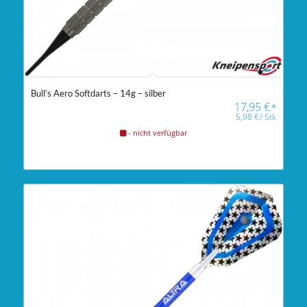
Bull’s Aero Softdarts – 14g – silber
17,95
€
*
5,98
€
/
Stk
- nicht verfügbar