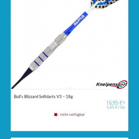
Bull’s Blizzard Softdarts V3 – 18g
16,95
€
*
5,65
€
/
Stk
- nicht verfügbar