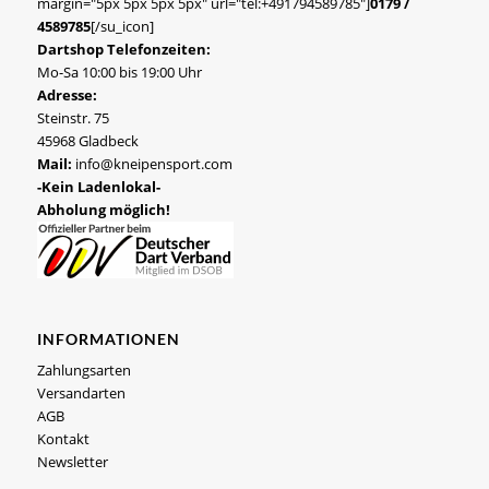
margin="5px 5px 5px 5px" url="tel:+491794589785"]
0179 /
4589785
[/su_icon]
Dartshop Telefonzeiten:
Mo-Sa 10:00 bis 19:00 Uhr
Adresse:
Steinstr. 75
45968 Gladbeck
Mail:
info@kneipensport.com
-Kein Ladenlokal-
Abholung möglich!
INFORMATIONEN
Zahlungsarten
Versandarten
AGB
Kontakt
Newsletter