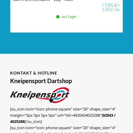
17,95
€
*
5,98
€
/
Stk
- auf Lager
KONTAKT & HOTLINE
Kneipensport Dartshop
[su_icon icon="icon: phone-square" size="20" shape_size="4"
margin="5px 5px 5px 5px" url="tel:+4920434025288"]
02043 /
4025288
[/su_icon]
[su_icon icon="icon: phone-square" size="20" shape_size="4"