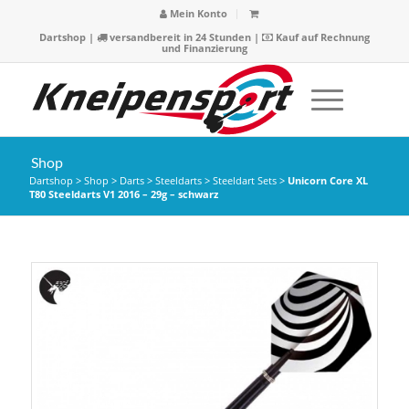
Mein Konto
Dartshop
|
versandbereit in 24 Stunden |
Kauf auf Rechnung
und Finanzierung
Shop
Dartshop
>
Shop
>
Darts
>
Steeldarts
>
Steeldart Sets
>
Unicorn Core XL
T80 Steeldarts V1 2016 – 29g – schwarz