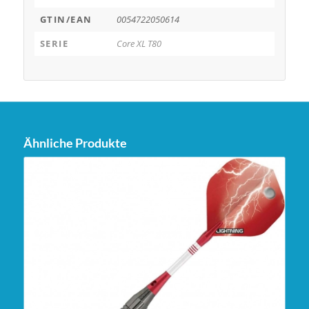
GTIN/EAN
0054722050614
SERIE
Core XL T80
Ähnliche Produkte