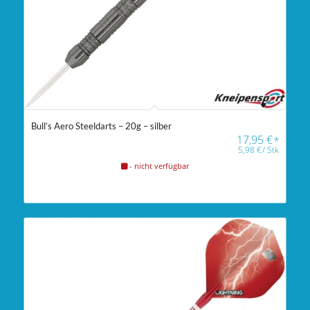
Bull’s Aero Steeldarts – 20g – silber
17,95
€
*
5,98
€
/
Stk
- nicht verfügbar