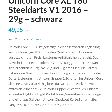
Unicorn Core XL T80
Steeldarts V1 2016 –
29g – schwarz
49,95
*
€
inkl. MwSt.
zzgl.
Versand
Unicorn Core XL T80 ist gefertigt in einer schwarzen Legierung
aus hochwertiger 80% Tungsten Qualität das mit seinem
ausgezeichneten Preis- Leistungsverhältnis hervorsticht. Das
Gewicht ist mit einer Toleranz von +/- 0,1g garantiert.Die Dart
sind erhältlich in 22g, 24g, 29g und 36g erhältlich. Die Barrels
haben eine Gravur mit dem Unicorn Logo der Bezeichnung der
Darts. Lieferung mit Unicorn Gripper 2 Schäften im Unicorn Core
Slimline Case. Zusätzlich gibt es das XL Bonus Pack mit weiteren
extras als Zubehör: 2 x Unicorn Gripper 2 Schäfte, 2 x Unicorn
Polyester Flights, 8 Flight Protektoren,6 einzelne Gripper Ringe
und einer zusätzlichen Unicorn Checkout Karte.Barrelmaße:
Länge= 50,0 mm D1= 7,87 mm D2= 7,87 mm