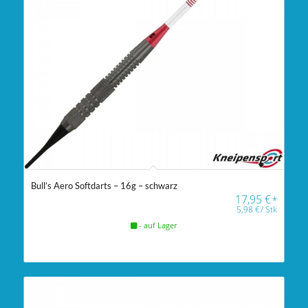
Bull’s Aero Softdarts – 16g – schwarz
17,95
€
*
5,98
€
/
Stk
- auf Lager