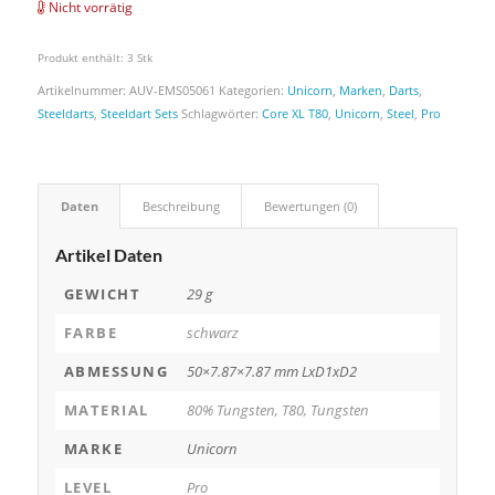
Nicht vorrätig
Produkt enthält: 3
Stk
Artikelnummer:
AUV-EMS05061
Kategorien:
Unicorn
,
Marken
,
Darts
,
Steeldarts
,
Steeldart Sets
Schlagwörter:
Core XL T80
,
Unicorn
,
Steel
,
Pro
Daten
Beschreibung
Bewertungen (0)
Artikel Daten
GEWICHT
29 g
FARBE
schwarz
ABMESSUNG
50×7.87×7.87 mm LxD1xD2
MATERIAL
80% Tungsten, T80, Tungsten
MARKE
Unicorn
LEVEL
Pro