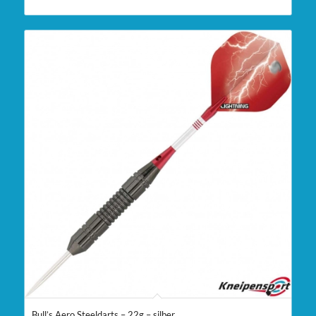
Bull’s Aero Steeldarts – 22g – silber