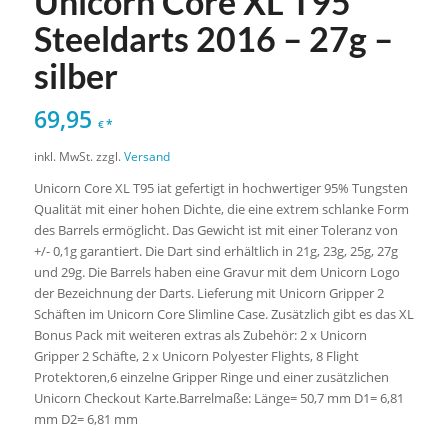
Unicorn Core XL T95
Steeldarts 2016 – 27g –
silber
69,95
*
€
inkl. MwSt.
zzgl.
Versand
Unicorn Core XL T95 iat gefertigt in hochwertiger 95% Tungsten
Qualität mit einer hohen Dichte, die eine extrem schlanke Form
des Barrels ermöglicht. Das Gewicht ist mit einer Toleranz von
+/- 0,1g garantiert. Die Dart sind erhältlich in 21g, 23g, 25g, 27g
und 29g. Die Barrels haben eine Gravur mit dem Unicorn Logo
der Bezeichnung der Darts. Lieferung mit Unicorn Gripper 2
Schäften im Unicorn Core Slimline Case. Zusätzlich gibt es das XL
Bonus Pack mit weiteren extras als Zubehör: 2 x Unicorn
Gripper 2 Schäfte, 2 x Unicorn Polyester Flights, 8 Flight
Protektoren,6 einzelne Gripper Ringe und einer zusätzlichen
Unicorn Checkout Karte.Barrelmaße: Länge= 50,7 mm D1= 6,81
mm D2= 6,81 mm