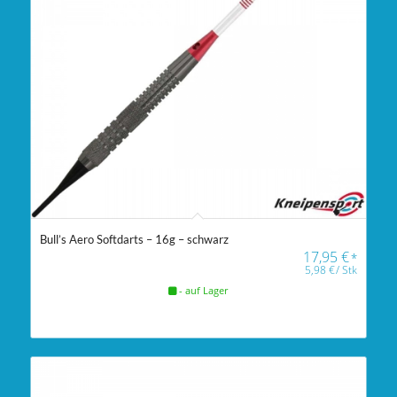
Bull’s Aero Softdarts – 16g – schwarz
17,95
€
*
5,98
€
/
Stk
- auf Lager