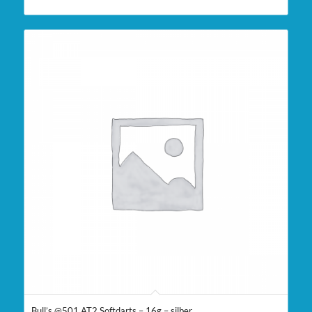
Bull’s @501 AT2 Softdarts – 16g – silber