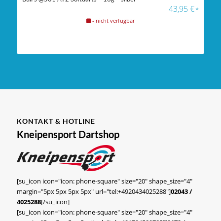
43,95
€
*
- nicht verfügbar
KONTAKT & HOTLINE
Kneipensport Dartshop
[su_icon icon="icon: phone-square" size="20" shape_size="4"
margin="5px 5px 5px 5px" url="tel:+4920434025288"]
02043 /
4025288
[/su_icon]
[su_icon icon="icon: phone-square" size="20" shape_size="4"