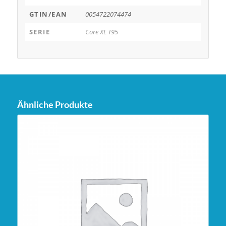
GTIN/EAN
0054722074474
SERIE
Core XL T95
Ähnliche Produkte