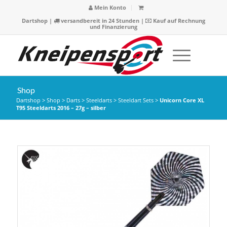
Mein Konto
Dartshop
|
versandbereit in 24 Stunden |
Kauf auf Rechnung
und Finanzierung
Shop
Dartshop
>
Shop
>
Darts
>
Steeldarts
>
Steeldart Sets
>
Unicorn Core XL
T95 Steeldarts 2016 – 27g – silber