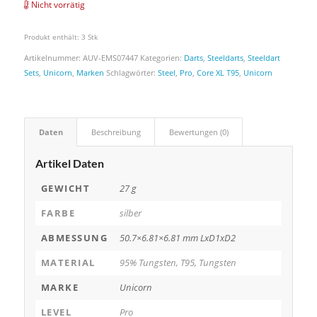
Nicht vorrätig
Produkt enthält: 3
Stk
Artikelnummer:
AUV-EMS07447
Kategorien:
Darts
,
Steeldarts
,
Steeldart
Sets
,
Unicorn
,
Marken
Schlagwörter:
Steel
,
Pro
,
Core XL T95
,
Unicorn
Daten
Beschreibung
Bewertungen (0)
Artikel Daten
GEWICHT
27 g
FARBE
silber
ABMESSUNG
50.7×6.81×6.81 mm LxD1xD2
MATERIAL
95% Tungsten, T95, Tungsten
MARKE
Unicorn
LEVEL
Pro