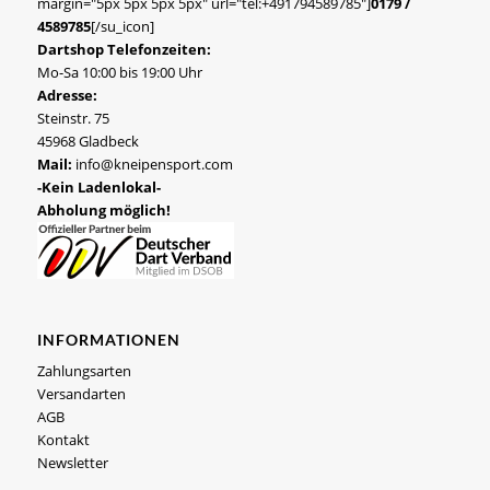
margin="5px 5px 5px 5px" url="tel:+491794589785"]
0179 /
4589785
[/su_icon]
Dartshop Telefonzeiten:
Mo-Sa 10:00 bis 19:00 Uhr
Adresse:
Steinstr. 75
45968 Gladbeck
Mail:
info@kneipensport.com
-Kein Ladenlokal-
Abholung möglich!
INFORMATIONEN
Zahlungsarten
Versandarten
AGB
Kontakt
Newsletter