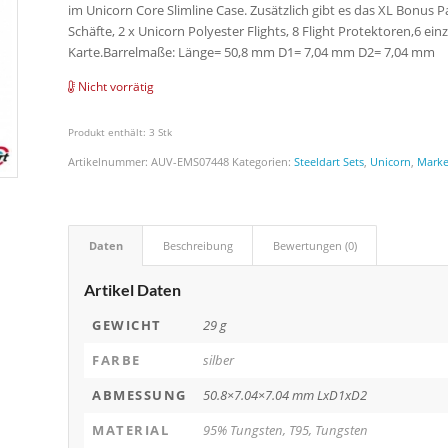
im Unicorn Core Slimline Case. Zusätzlich gibt es das XL Bonus P
Schäfte, 2 x Unicorn Polyester Flights, 8 Flight Protektoren,6 e
Karte.Barrelmaße: Länge= 50,8 mm D1= 7,04 mm D2= 7,04 mm
Nicht vorrätig
Produkt enthält: 3
Stk
Artikelnummer:
AUV-EMS07448
Kategorien:
Steeldart Sets
,
Unicorn
,
Mark
Daten
Beschreibung
Bewertungen (0)
Artikel Daten
GEWICHT
29 g
FARBE
silber
ABMESSUNG
50.8×7.04×7.04 mm LxD1xD2
MATERIAL
95% Tungsten, T95, Tungsten