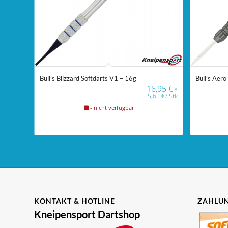
Bull’s Blizzard Softdarts V1 – 16g
Bull’s Aero
16,95
€
*
5,65
€
/
Stk
- nicht verfügbar
KONTAKT & HOTLINE
ZAHLUN
Kneipensport Dartshop