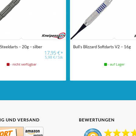
 Steeldarts – 20g – silber
Bull’s Blizzard Softdarts V2 – 16g
17,95
€
*
5,98
€
/
Stk
- nicht verfügbar
- auf Lager
G UND VERSAND
BEWERTUNGEN