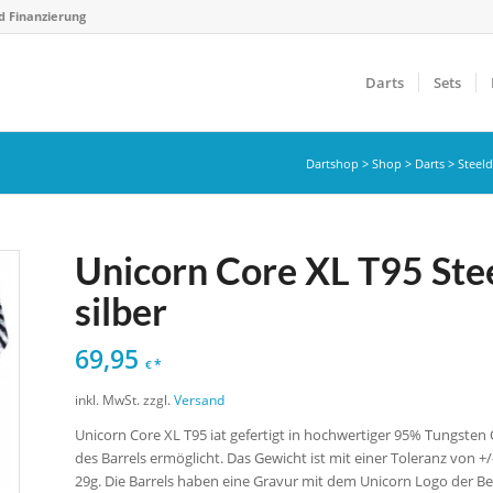
d Finanzierung
Darts
Sets
Dartshop
>
Shop
>
Darts
>
Steeld
Unicorn Core XL T95 Ste
silber
69,95
*
€
inkl. MwSt.
zzgl.
Versand
Unicorn Core XL T95 iat gefertigt in hochwertiger 95% Tungsten 
des Barrels ermöglicht. Das Gewicht ist mit einer Toleranz von +/- 
29g. Die Barrels haben eine Gravur mit dem Unicorn Logo der Be