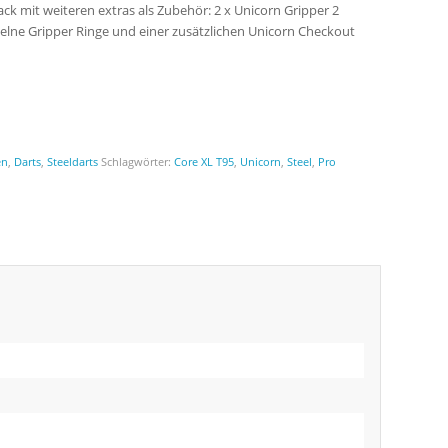
ack mit weiteren extras als Zubehör: 2 x Unicorn Gripper 2
inzelne Gripper Ringe und einer zusätzlichen Unicorn Checkout
en
,
Darts
,
Steeldarts
Schlagwörter:
Core XL T95
,
Unicorn
,
Steel
,
Pro