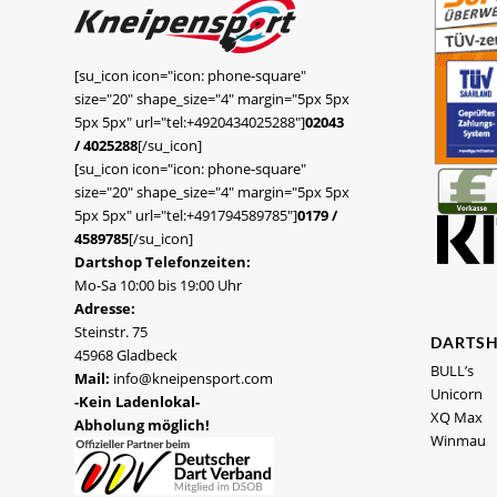
[su_icon icon="icon: phone-square"
size="20" shape_size="4" margin="5px 5px
5px 5px" url="tel:+4920434025288"]
02043
/ 4025288
[/su_icon]
[su_icon icon="icon: phone-square"
size="20" shape_size="4" margin="5px 5px
5px 5px" url="tel:+491794589785"]
0179 /
4589785
[/su_icon]
Dartshop Telefonzeiten:
Mo-Sa 10:00 bis 19:00 Uhr
Adresse:
Steinstr. 75
DARTS
45968 Gladbeck
BULL’s
Mail:
info@kneipensport.com
Unicorn
-Kein Ladenlokal-
XQ Max
Abholung möglich!
Winmau