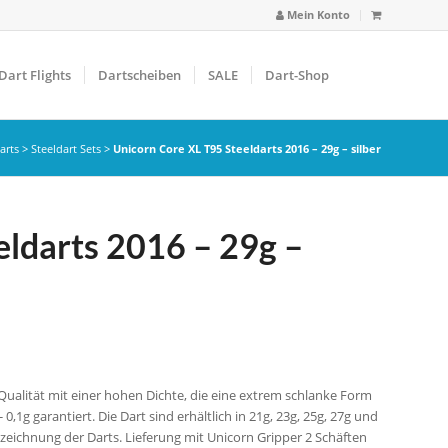
Mein Konto
Dart Flights
Dartscheiben
SALE
Dart-Shop
arts
>
Steeldart Sets
>
Unicorn Core XL T95 Steeldarts 2016 – 29g – silber
eldarts 2016 – 29g –
Qualität mit einer hohen Dichte, die eine extrem schlanke Form
0,1g garantiert. Die Dart sind erhältlich in 21g, 23g, 25g, 27g und
zeichnung der Darts. Lieferung mit Unicorn Gripper 2 Schäften