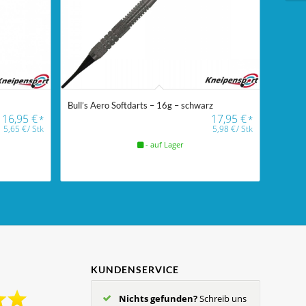
Bull’s Aero Softdarts – 16g – schwarz
16,95
€
17,95
€
*
*
5,65
€
/
Stk
5,98
€
/
Stk
- auf Lager
KUNDENSERVICE
Nichts gefunden?
Schreib uns