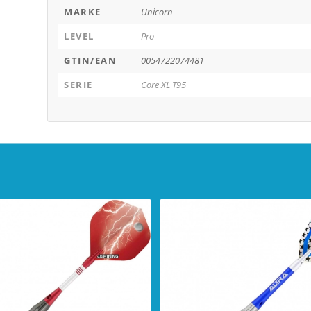
MARKE
Unicorn
LEVEL
Pro
GTIN/EAN
0054722074481
SERIE
Core XL T95